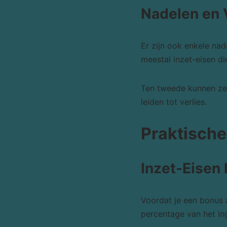
Nadelen en 
Er zijn ook enkele na
meestal inzet-eisen d
Ten tweede kunnen ze 
leiden tot verlies.
Praktische
Inzet-Eisen 
Voordat je een bonus a
percentage van het in