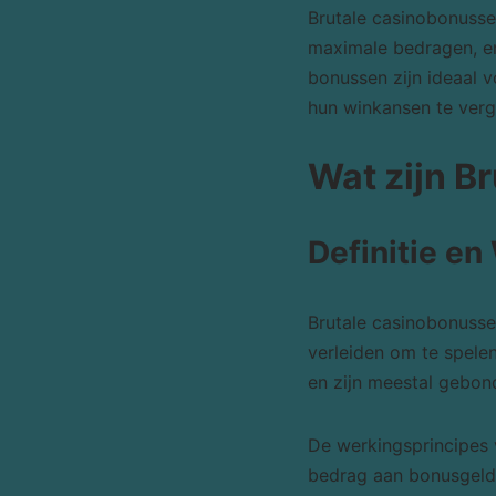
Brutale casinobonusse
maximale bedragen, en
bonussen zijn ideaal v
hun winkansen te verg
Wat zijn B
Definitie en
Brutale casinobonusse
verleiden om te spele
en zijn meestal gebon
De werkingsprincipes 
bedrag aan bonusgeld 