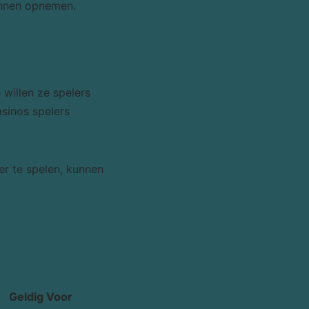
unnen opnemen.
willen ze spelers
sinos spelers
r te spelen, kunnen
Geldig Voor