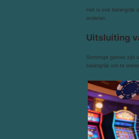
Het is ook belangrijk
anderen.
Uitsluiting
Sommige games zijn ui
belangrijk om te wete