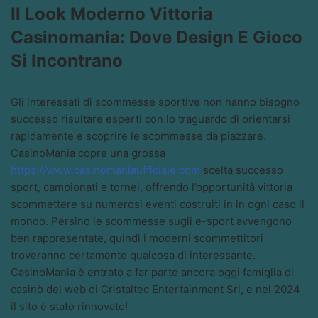
Il Look Moderno Vittoria
Casinomania: Dove Design E Gioco
Si Incontrano
Gli interessati di scommesse sportive non hanno bisogno
successo risultare esperti con lo traguardo di orientarsi
rapidamente e scoprire le scommesse da piazzare.
CasinoMania copre una grossa
https://www.casinomaniaufficiale.com
scelta successo
sport, campionati e tornei, offrendo l’opportunità vittoria
scommettere su numerosi eventi costruiti in in ogni caso il
mondo. Persino le scommesse sugli e-sport avvengono
ben rappresentate, quindi i moderni scommettitori
troveranno certamente qualcosa di interessante.
CasinoMania è entrato a far parte ancora oggi famiglia di
casinò del web di Cristaltec Entertainment Srl, e nel 2024
il sito è stato rinnovato!