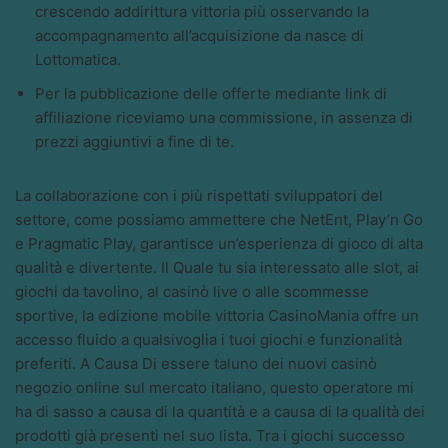
crescendo addirittura vittoria più osservando la
accompagnamento all’acquisizione da nasce di
Lottomatica.
Per la pubblicazione delle offerte mediante link di
affiliazione riceviamo una commissione, in assenza di
prezzi aggiuntivi a fine di te.
La collaborazione con i più rispettati sviluppatori del
settore, come possiamo ammettere che NetEnt, Play’n Go
e Pragmatic Play, garantisce un’esperienza di gioco di alta
qualità e divertente. Il Quale tu sia interessato alle slot, ai
giochi da tavolino, al casinò live o alle scommesse
sportive, la edizione mobile vittoria CasinoMania offre un
accesso fluido a qualsivoglia i tuoi giochi e funzionalità
preferiti. A Causa Di essere taluno dei nuovi casinò
negozio online sul mercato italiano, questo operatore mi
ha di sasso a causa di la quantità e a causa di la qualità dei
prodotti già presenti nel suo lista. Tra i giochi successo