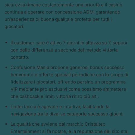
sicurezza rimane costantemente una priorità e il casinò
continua a operare con concessione ADM, garantendo
un’esperienza di buona qualita e protetta per tutti i
giocatori.
Il customer care è attivo 7 giorni in altezza su 7, seppur
con delle differenze a seconda del metodo vittoria
contatto.
Confusione Mania propone generosi bonus successo
benvenuto e offerte speciali periodiche con lo scopo di
fidelizzare i giocatori, offrendo persino un programma
VIP mediante pro esclusivi come possiamo ammettere
che cashback e limiti vittoria ritiro più alti.
L’interfaccia è agevole e intuitiva, facilitando la
navigazione tra le diverse categorie successo giochi.
La qualità che avviene dal marchio Cristaltec
Entertainment si fa notare, e la reputazione del sito sta