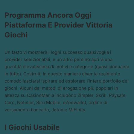
Programma Ancora Oggi
Piattaforma E Provider Vittoria
Giochi
Un tasto vi mostrerà i loghi successo qualsivoglia i
provider selezionabili, e un altro persino aprirà una
quantità elevatissima di motivi e categorie (quasi cinquanta
in tutto). Costruiti In questo maniera diventa realmente
comodo lasciarsi ispirare ed esplorare l’intero portfolio dei
giochi. Alcuni dei metodi di erogazione più popolari in
altezza su CasinoMania includono Zimpler, Skrill, Paysafe
Card, Neteller, Siru Mobile, eZeewallet, ordine di
versamento bancario, Jeton e MiFinity.
I Giochi Usabile