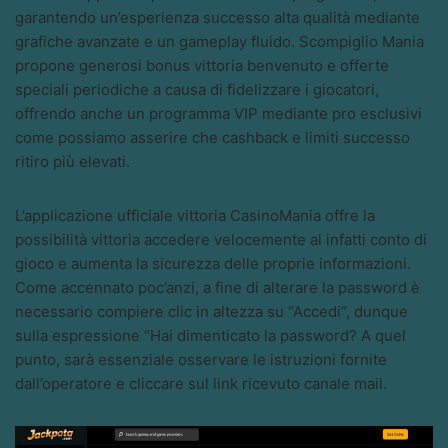
garantendo un’esperienza successo alta qualità mediante
grafiche avanzate e un gameplay fluido. Scompiglio Mania
propone generosi bonus vittoria benvenuto e offerte
speciali periodiche a causa di fidelizzare i giocatori,
offrendo anche un programma VIP mediante pro esclusivi
come possiamo asserire che cashback e limiti successo
ritiro più elevati.
L’applicazione ufficiale vittoria CasinoMania offre la
possibilità vittoria accedere velocemente al infatti conto di
gioco e aumenta la sicurezza delle proprie informazioni.
Come accennato poc’anzi, a fine di alterare la password è
necessario compiere clic in altezza su “Accedi”, dunque
sulla espressione “Hai dimenticato la password? A quel
punto, sarà essenziale osservare le istruzioni fornite
dall’operatore e cliccare sul link ricevuto canale mail.