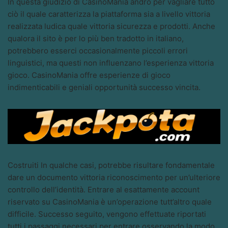
In questa giudizio di CasinoMania andrò per vagliare tutto
ciò il quale caratterizza la piattaforma sia a livello vittoria
realizzata ludica quale vittoria sicurezza e prodotti. Anche
qualora il sito è per lo più ben tradotto in italiano,
potrebbero esserci occasionalmente piccoli errori
linguistici, ma questi non influenzano l’esperienza vittoria
gioco. CasinoMania offre esperienze di gioco
indimenticabili e geniali opportunità successo vincita.
Costruiti In qualche casi, potrebbe risultare fondamentale
dare un documento vittoria riconoscimento per un’ulteriore
controllo dell’identità. Entrare al esattamente account
riservato su CasinoMania è un’operazione tutt’altro quale
difficile. Successo seguito, vengono effettuate riportati
tutti i passaggi necessari per entrare osservando la modo