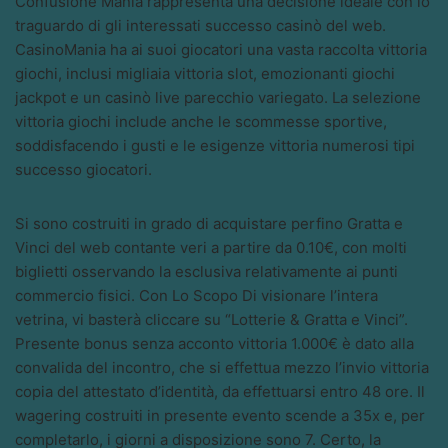
Confusione Mania rappresenta una decisione ideale con lo
traguardo di gli interessati successo casinò del web.
CasinoMania ha ai suoi giocatori una vasta raccolta vittoria
giochi, inclusi migliaia vittoria slot, emozionanti giochi
jackpot e un casinò live parecchio variegato. La selezione
vittoria giochi include anche le scommesse sportive,
soddisfacendo i gusti e le esigenze vittoria numerosi tipi
successo giocatori.
Si sono costruiti in grado di acquistare perfino Gratta e
Vinci del web contante veri a partire da 0.10€, con molti
biglietti osservando la esclusiva relativamente ai punti
commercio fisici. Con Lo Scopo Di visionare l’intera
vetrina, vi basterà cliccare su “Lotterie & Gratta e Vinci”.
Presente bonus senza acconto vittoria 1.000€ è dato alla
convalida del incontro, che si effettua mezzo l’invio vittoria
copia del attestato d’identità, da effettuarsi entro 48 ore. Il
wagering costruiti in presente evento scende a 35x e, per
completarlo, i giorni a disposizione sono 7. Certo, la