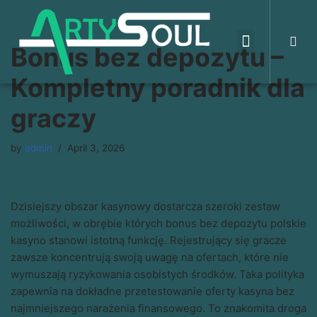
Skip
Bonus bez depozytu –
to
content
Kompletny poradnik dla
graczy
by
admin
April 3, 2026
Dzisiejszy obszar kasynowy dostarcza szeroki zestaw
możliwości, w obrębie których bonus bez depozytu polskie
kasyno stanowi istotną funkcję. Rejestrujący się gracze
zawsze koncentrują swoją uwagę na ofertach, które nie
wymuszają ryzykowania osobistych środków. Taka polityka
zapewnia na dokładne przetestowanie oferty kasyna bez
najmniejszego narażenia finansowego. To znakomita droga