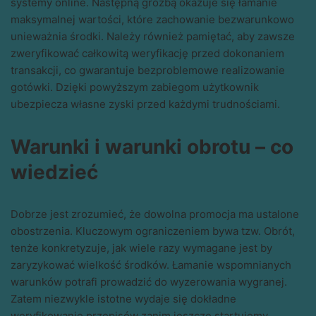
systemy online. Następną groźbą okazuje się łamanie
maksymalnej wartości, które zachowanie bezwarunkowo
unieważnia środki. Należy również pamiętać, aby zawsze
zweryfikować całkowitą weryfikację przed dokonaniem
transakcji, co gwarantuje bezproblemowe realizowanie
gotówki. Dzięki powyższym zabiegom użytkownik
ubezpiecza własne zyski przed każdymi trudnościami.
Warunki i warunki obrotu – co
wiedzieć
Dobrze jest zrozumieć, że dowolna promocja ma ustalone
obostrzenia. Kluczowym ograniczeniem bywa tzw. Obrót,
tenże konkretyzuje, jak wiele razy wymagane jest by
zaryzykować wielkość środków. Łamanie wspomnianych
warunków potrafi prowadzić do wyzerowania wygranej.
Zatem niezwykle istotne wydaje się dokładne
weryfikowanie przepisów zanim jeszcze startujemy