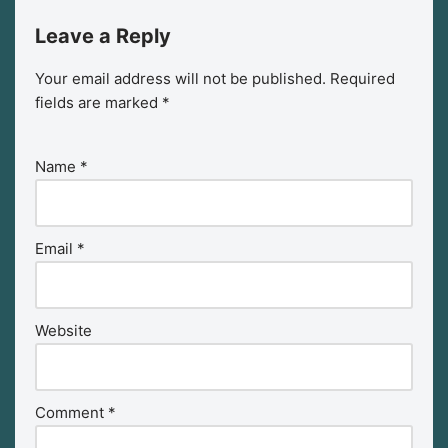
Leave a Reply
Your email address will not be published.
Required
fields are marked
*
Name
*
Email
*
Website
Comment
*