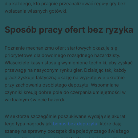
dla każdego, kto pragnie przeanalizować reguły gry bez
wpłacania własnych gotówki.
Sposób pracy ofert bez ryzyka
Poznanie mechanizmu ofert startowych okazuje się
priorytetowe dla dowolnego rozsądnego hazardzisty.
Właściciele kasyn stosują wymienione techniki, aby zyskać
przewagę na nasyconym rynku gier. Działając tak, każdy
gracz zyskuje faktyczną okazję na wypłatę wielokrotnie
przy zachowaniu osobistego depozytu. Wspomniane
czynniki kreują dobre pole do czerpania umiejętności w
wirtualnym świecie hazardu.
W sektorze szczególnie poszukiwane wydają się akurat
tego typu nagrody jak
bonus bez depozytu
, które dają
szansę na sprawny początek dla pojedynczego świeżego