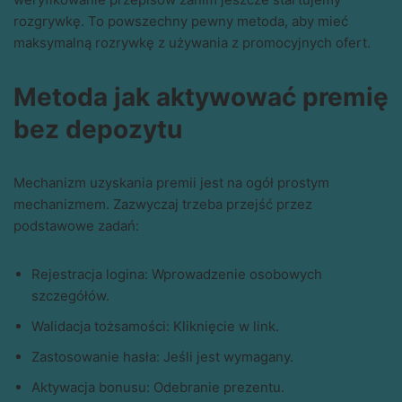
rozgrywkę. To powszechny pewny metoda, aby mieć
maksymalną rozrywkę z używania z promocyjnych ofert.
Metoda jak aktywować premię
bez depozytu
Mechanizm uzyskania premii jest na ogół prostym
mechanizmem. Zazwyczaj trzeba przejść przez
podstawowe zadań:
Rejestracja logina: Wprowadzenie osobowych
szczegółów.
Walidacja tożsamości: Kliknięcie w link.
Zastosowanie hasła: Jeśli jest wymagany.
Aktywacja bonusu: Odebranie prezentu.