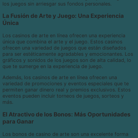
los juegos sin arriesgar sus fondos personales.
La Fusión de Arte y Juego: Una Experiencia
Única
Los casinos de arte en línea ofrecen una experiencia
única que combina el arte y el juego. Estos casinos
ofrecen una variedad de juegos que están diseñados
para ser estéticamente agradables y emocionantes. Los
gráficos y sonidos de los juegos son de alta calidad, lo
que te sumerge en la experiencia de juego.
Además, los casinos de arte en línea ofrecen una
variedad de promociones y eventos especiales que te
permiten ganar dinero real y premios exclusivos. Estos
eventos pueden incluir torneos de juegos, sorteos y
más.
El Atractivo de los Bonos: Más Oportunidades
para Ganar
Los bonos de casino de arte son una excelente forma