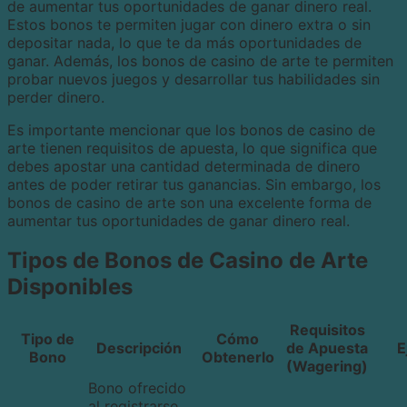
de aumentar tus oportunidades de ganar dinero real.
Estos bonos te permiten jugar con dinero extra o sin
depositar nada, lo que te da más oportunidades de
ganar. Además, los bonos de casino de arte te permiten
probar nuevos juegos y desarrollar tus habilidades sin
perder dinero.
Es importante mencionar que los bonos de casino de
arte tienen requisitos de apuesta, lo que significa que
debes apostar una cantidad determinada de dinero
antes de poder retirar tus ganancias. Sin embargo, los
bonos de casino de arte son una excelente forma de
aumentar tus oportunidades de ganar dinero real.
Tipos de Bonos de Casino de Arte
Disponibles
Requisitos
Tipo de
Cómo
Descripción
de Apuesta
E
Bono
Obtenerlo
(Wagering)
Bono ofrecido
al registrarse