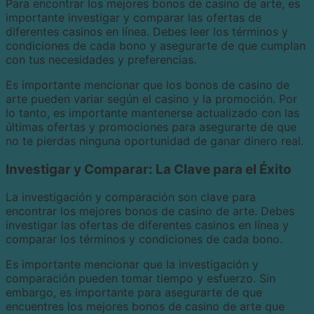
Para encontrar los mejores bonos de casino de arte, es
importante investigar y comparar las ofertas de
diferentes casinos en línea. Debes leer los términos y
condiciones de cada bono y asegurarte de que cumplan
con tus necesidades y preferencias.
Es importante mencionar que los bonos de casino de
arte pueden variar según el casino y la promoción. Por
lo tanto, es importante mantenerse actualizado con las
últimas ofertas y promociones para asegurarte de que
no te pierdas ninguna oportunidad de ganar dinero real.
Investigar y Comparar: La Clave para el Éxito
La investigación y comparación son clave para
encontrar los mejores bonos de casino de arte. Debes
investigar las ofertas de diferentes casinos en línea y
comparar los términos y condiciones de cada bono.
Es importante mencionar que la investigación y
comparación pueden tomar tiempo y esfuerzo. Sin
embargo, es importante para asegurarte de que
encuentres los mejores bonos de casino de arte que