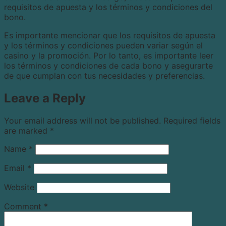
requisitos de apuesta y los términos y condiciones del
bono.
Es importante mencionar que los requisitos de apuesta
y los términos y condiciones pueden variar según el
casino y la promoción. Por lo tanto, es importante leer
los términos y condiciones de cada bono y asegurarte
de que cumplan con tus necesidades y preferencias.
Leave a Reply
Your email address will not be published.
Required fields
are marked
*
Name
*
Email
*
Website
Comment
*