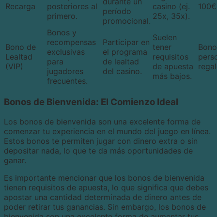
durante un
Recarga
posteriores al
casino (ej.
100€
período
primero.
25x, 35x).
promocional.
Bonos y
Suelen
recompensas
Participar en
Bono de
tener
Bono
exclusivas
el programa
Lealtad
requisitos
pers
para
de lealtad
(VIP)
de apuesta
regal
jugadores
del casino.
más bajos.
frecuentes.
Bonos de Bienvenida: El Comienzo Ideal
Los bonos de bienvenida son una excelente forma de
comenzar tu experiencia en el mundo del juego en línea.
Estos bonos te permiten jugar con dinero extra o sin
depositar nada, lo que te da más oportunidades de
ganar.
Es importante mencionar que los bonos de bienvenida
tienen requisitos de apuesta, lo que significa que debes
apostar una cantidad determinada de dinero antes de
poder retirar tus ganancias. Sin embargo, los bonos de
bienvenida son una excelente forma de aumentar tus