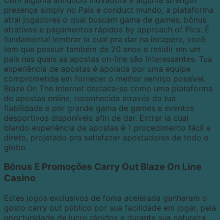
presença simply no País e conduct mundo, a plataforma
atrai jogadores o qual buscam gama de games, bônus
atrativos e pagamentos rápidos by approach of Pics. É
fundamental lembrar la cual pra dar na incapere, você
tem que possuir também de 20 anos e residir em um
país nas quais as apostas on-line são interessantes. Tua
experiência de apostas é apoiada por uma equipe
comprometida em fornecer o melhor serviço possível.
Blaze On The Internet destaca-se como uma plataforma
de apostas online, reconhecida através da tua
fiabilidade e por grande gama de games e eventos
desportivos disponíveis afin de dar. Entrar la cual
blando experiência de apostas é 1 procedimento fácil e
direto, projetado pra satisfazer apostadores de todo o
globo.
Bônus E Promoções Carry Out Blaze On Line
Casino
Estes jogos exclusivos de foma acelerada ganharam o
gosto carry out público por sua facilidade em jogar, pela
oportunidade de lucro rápidos e durante sua natureza