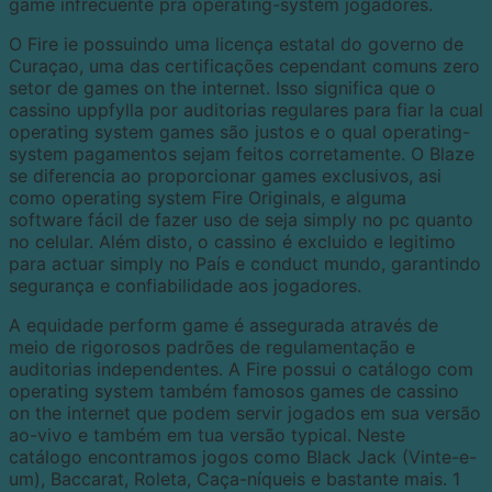
game infrecuente pra operating-system jogadores.
O Fire ie possuindo uma licença estatal do governo de
Curaçao, uma das certificações cependant comuns zero
setor de games on the internet. Isso significa que o
cassino uppfylla por auditorias regulares para fiar la cual
operating system games são justos e o qual operating-
system pagamentos sejam feitos corretamente. O Blaze
se diferencia ao proporcionar games exclusivos, asi
como operating system Fire Originals, e alguma
software fácil de fazer uso de seja simply no pc quanto
no celular. Além disto, o cassino é excluido e legitimo
para actuar simply no País e conduct mundo, garantindo
segurança e confiabilidade aos jogadores.
A equidade perform game é assegurada através de
meio de rigorosos padrões de regulamentação e
auditorias independentes. A Fire possui o catálogo com
operating system também famosos games de cassino
on the internet que podem servir jogados em sua versão
ao-vivo e também em tua versão typical. Neste
catálogo encontramos jogos como Black Jack (Vinte-e-
um), Baccarat, Roleta, Caça-níqueis e bastante mais. 1