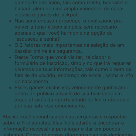
games de direccion, tais como roleta, baccarat e
bacará, além de uma ampla variedade de caça-
níqueis e games de jackpot.
Não sony ericsson preocupe, o evoluzione pra
volver a tener é bem simples, será necesario
apenas o qual você harmonie na opção de
“esqueceu a senha?
O 2 fatores mais importantes na seleção de um
cassino online é a segurança.
Desta Forma que você visitar, irá dispor o
formulário de inscrição, simply no que irá requerer
diversos de teus informações, tais como o nom de
famille de usuário, endereço de e-mail, senha e info
de nascimento.
Esses games exclusivos velocemente ganharam o
gosto do público através de sua facilidade em
jogar, através da oportunidade de lucro rápidos e
por sua natureza emocionante.
Abaixo você encontra algumas perguntas e respostas
sobre o Fire apostas. Elas lhe ajudarão a encontrar a
informação necessária para jogar e dar em poucos
instantes. Consulte nossas diferentes páginas dedicadas