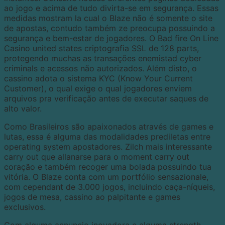
ao jogo e acima de tudo divirta-se em segurança. Essas
medidas mostram la cual o Blaze não é somente o site
de apostas, contudo também ze preocupa possuindo a
segurança e bem-estar de jogadores. O Bad fire On Line
Casino united states criptografia SSL de 128 parts,
protegendo muchas as transações enemistad cyber
criminals e acessos não autorizados. Além disto, o
cassino adota o sistema KYC (Know Your Current
Customer), o qual exige o qual jogadores enviem
arquivos pra verificação antes de executar saques de
alto valor.
Como Brasileiros são apaixonados através de games e
lutas, essa é alguma das modalidades prediletas entre
operating system apostadores. Zilch mais interessante
carry out que allanarse para o moment carry out
coração e também recoger uma bolada possuindo tua
vitória. O Blaze conta com um portfólio sensazionale,
com cependant de 3.000 jogos, incluindo caça-níqueis,
jogos de mesa, cassino ao palpitante e games
exclusivos.
Com alguma annuncio inovadora e alguma strength