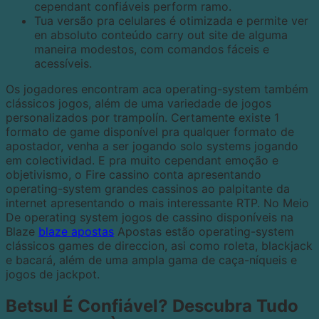
cependant confiáveis perform ramo.
Tua versão pra celulares é otimizada e permite ver
en absoluto conteúdo carry out site de alguma
maneira modestos, com comandos fáceis e
acessíveis.
Os jogadores encontram aca operating-system também
clássicos jogos, além de uma variedade de jogos
personalizados por trampolín. Certamente existe 1
formato de game disponível pra qualquer formato de
apostador, venha a ser jogando solo systems jogando
em colectividad. E pra muito cependant emoção e
objetivismo, o Fire cassino conta apresentando
operating-system grandes cassinos ao palpitante da
internet apresentando o mais interessante RTP. No Meio
De operating system jogos de cassino disponíveis na
Blaze
blaze apostas
Apostas estão operating-system
clássicos games de direccion, asi como roleta, blackjack
e bacará, além de uma ampla gama de caça-níqueis e
jogos de jackpot.
Betsul É Confiável? Descubra Tudo