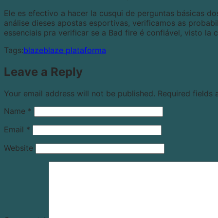
Ele es efectivo a hacer la cusqui de perguntas básicas d
análise dieses apostas esportivas, verificamos as probabi
essenciais pra verificar se a Bad fire é confiável, visto 
Tags:
blaze
blaze plataforma
Leave a Reply
Your email address will not be published.
Required fields
Name
*
Email
*
Website