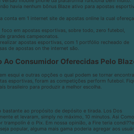
 a versão mobile phone da plataforma funciona bem muito.
, não havia nenhum bônus Blaze ativo para apostas esporti
ma conta em 1 internet site de apostas online la cual ofereç
foco em apostas esportivas, sobre todo, zero futebol,
 de grandes campeonatos.
realizar apostas esportivas, com 1 portfólio recheado de
as de apostas on the internet são.
 Ao Consumidor Oferecidas Pelo Blaz
os em esqui e outras opções o qual podem se tornar encontr
stas esportivas, foram as competições perform futebol. Fiq
s brasileiro para produzir a melhor escolha.
bastante ao propósito de depósito e tirada. Los Dos
mente et levaram, simply no máximo, 10 minutos. Asi Com
trampolín é o Pix. Em nossa opinião, a Fire teria condi??
 seja popular, alguma mais gama poderia agregar aos usuár