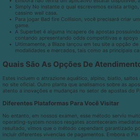
Embora não tenha um aplicativo estatal disponível,
Simply No instante o qual escrevemos exista artigo
cassino weil casa.
Para jogar Bad fire Collision, você precisará criar u
game.
A Superbet é alguma incapere de apostas possuindo 
contando apresentando odds competitivas e apoyo
Ultimamente, a Blaze lançou em teu site a opção de 
modalidades e mercados, tais como as principais cas
Quais São As Opções De Atendimento
Estes incluem o attrazione aquático, alpino, biatlo, salt
no site oficial. Outro planta que analisamos sobre as apo
atento a inovações e mudanças no setor de apostas do Paí
Diferentes Plataformas Para Você Visitar
No entanto, em nossos examen, esse método serviu muito 
operating-system nossos resgates aconteceram imediata
resultado, vimos que o método cependant garantizado por 
incluir diferentes vivencias de pagamentos. Embora o Pix