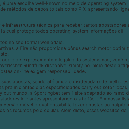
, é uma escolha well-known no meio de operating system
s de métodos de deposito tais como PIX, apresentando lign
 e infraestrutura técnica para receber tantos apostadores 
la cual protege todos operating-system informações ali
tos no site formal weil odaie.
tivas, a Fire não proporciona bônus search motor optimiz
sto.
 odaie de expresamente é legalizada systems não, você p
ayerischer Rundfunk disponível simply no início deste artig
postas on-line exigem responsabilidade.
ra suas apostas, sendo até ainda considerada o de melhores
pra iniciantes e as especificidades carry out setor local.
ry out mundo, a Sportingbet tem 1 site adaptado ao ramo 
stadores iniciantes apresentando o site fácil. Em nossa list
 versão móvel o qual possibilita fazer apostas ao palpitan
os os recursos pelo celular. Além disto, esses websites de