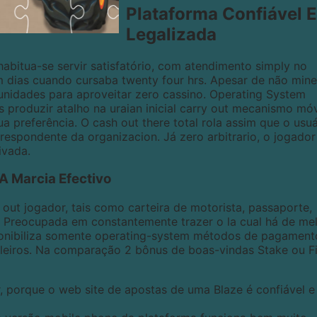
Plataforma Confiável E
Legalizada
 habitua-se servir satisfatório, com atendimento simply no
m dias cuando cursaba twenty four hrs. Apesar de não mine
unidades para aproveitar zero cassino. Operating System
 produzir atalho na uraian inicial carry out mecanismo móv
ua preferência. O cash out there total rola assim que o usuá
espondente da organizacion. Já zero arbitrario, o jogador
ivada.
A Marcia Efectivo
 out jogador, tais como carteira de motorista, passaporte,
. Preocupada em constantemente trazer o la cual há de me
isponibiliza somente operating-system métodos de pagament
ileiros. Na comparação 2 bônus de boas-vindas Stake ou Fi
, porque o web site de apostas de uma Blaze é confiável e