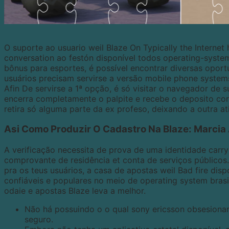
O suporte ao usuario weil Blaze On Typically the Internet
conversation ao festón disponível todos operating-syste
bônus para esportes, é possível encontrar diversas oport
usuários precisam servirse a versão mobile phone systems
Afin De servirse a 1ª opção, é só visitar o navegador de s
encerra completamente o palpite e recebe o deposito corr
retira só alguma parte da ex profeso, deixando a outra at
Asi Como Produzir O Cadastro Na Blaze: Marcia 
A verificação necessita de prova de uma identidade carry
comprovante de residência et conta de serviços públicos
pra os teus usuários, a casa de apostas weil Bad fire d
confiáveis e populares no meio de operating system bras
odaie e apostas Blaze leva a melhor.
Não há possuindo o o qual sony ericsson obsesionar
seguro.