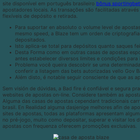
site disponível em português brasileiro
bônus sportingbet
apostadores locais. As transações são facilitadas atravé
flexíveis de depósito e retirada.
Para suportar en absoluto o volume level de apostas
mesmo speed, a Blaze tem um orden de criptografia 
depositados.
Isto aplica-se total para depósitos quanto saques fei
Desta Forma como em outras casas de apostas espor
antes estabelecer diversos limites e condições para i
Problema você queira descobrir se uma determinada
conferir a listagem das bets autorizadas vello Gov B
Além disto, é notable seguir consciente de que as a
Sem visión de dúvidas, a Bad fire é confiável e segura p
websites de apostas on-line. Considere também as apostas 
Alguma das casas de apostas cependant tradicionais car
brasil. En Realidad alguma dasjenige melhores afin de apo
sites de apostas, todas as plataformas apresentam alguma
no pré-jogo, muito como depositar, superar e visitar los d
apostas con frequenza oferecem promoções exclusivas.