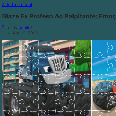
Skip to content
Blaze Ex Profeso Ao Palpitante: Emo
by
admin
April 9, 2026