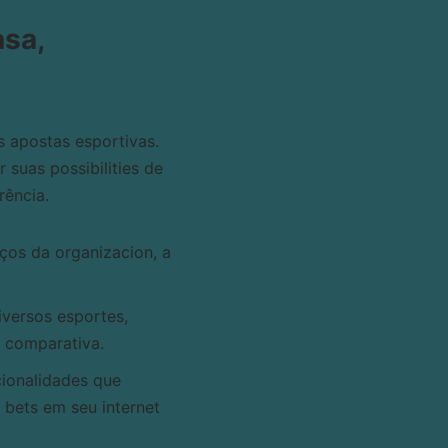
asa,
s apostas esportivas.
suas possibilities de
ência.
ços da organizacion, a
iversos esportes,
 comparativa.
cionalidades que
bets em seu internet