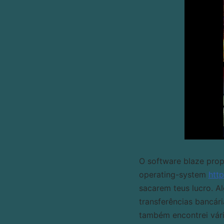
O software blaze pro
operating-system
htt
sacarem teus lucro. A
transferências bancári
também encontrei vári