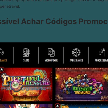
penetrável.
sível Achar Códigos Promoc