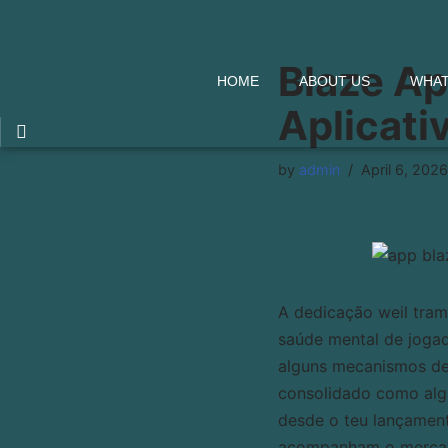
Skip
Blaze Ap
to
HOME
ABOUT US
WHAT
content
Aplicati
by
admin
April 6, 2026
A dedicação weil tram
saúde mental de jogad
alguns mecanismos de 
consolidado como algu
desde o teu lançament
acompanham o mercado