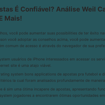
tas É Confiável? Análise Weil C
E Mais!
hos, você pode aumentar suas possibilities de ter êxito na
sson você adoptar as conselhos acima, você pode aumentar 
ém comum de acesso é através do navegador de sua prefer
ystem usuários de iPhone interessados em acessar os servi
ernet site é uma atajo viável.
rating system bons applications de apostas pra futebol e d
itérios la cual foram analisados profundamente de maneira
ze é sim uma ótima incapere de apostas, apresentando fun
g system jogadores a encontrarem ótimas oportunidades em 