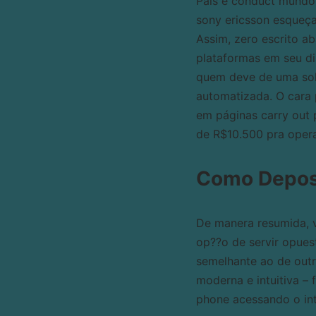
País e conduct mundo,
sony ericsson esqueç
Assim, zero escrito a
plataformas em seu dis
quem deve de uma sol
automatizada. O cara p
em páginas carry out
de R$10.500 pra opera
Como Deposi
De manera resumida, v
op??o de servir opues
semelhante ao de out
moderna e intuitiva –
phone acessando o inte