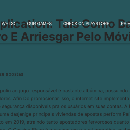
plication: Tais Como Ba
 WE DO
OUR GAMES
CHECK ON PLAYSTORE
PRI
vo E Arriesgar Pelo Móvi
polín ao jogo responsável é bastante albúmina, possuindo 
ores. Afin De promocionar isso, o internet site implementa
segurança disponíveis pra os usuários em suas contas. A 
ma dasjenige principais viviendas de apostas perform Pa
o em 2019, atraindo tanto apostadores fervorosos quanto
. O Cassino Blaze é o espaço em o qual operating-syste