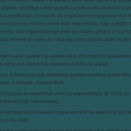
níqueis, accident video games ou games de direccion (con
sos jogadores). O cassino da organizacion proporciona a c
nos muitos mobile phone slots disponíveis, cuja coleção é 
mento são organizados através de classe, gênero e fabrican
ado através de meio da trata que com opções úteis na barr
erá variar operating-system teus informações selecionand
a carry out vibrazione excellent direito da uraian.
ras, notamos la cual operating-system cassinos online tê
etor e utilizam sistema RNG.
 Fire pode proporcionar uma correspondência de 100% no 
limite de US$ one hundred.
e vantagens exclusivas e especiais afin de operating syst
 o seu nível.
erica criptografia avançada pra proteger teus informaçõe