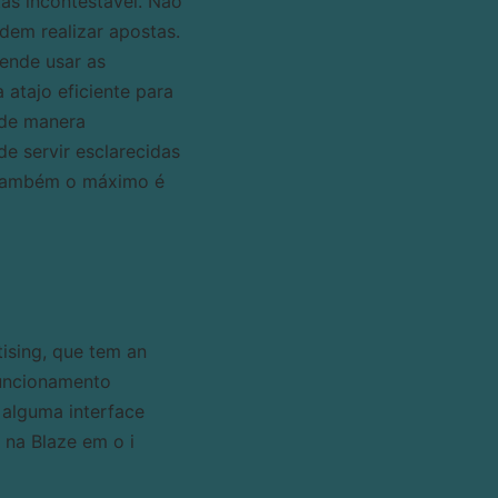
as incontestável. Não
em realizar apostas.
ende usar as
 atajo eficiente para
 de manera
e servir esclarecidas
o também o máximo é
ising, que tem an
funcionamento
alguma interface
 na Blaze em o i