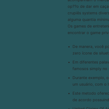
op??o de dar em caça-
crupiês systems diver
alguma quantia mínima 
Os games de entreteni
encontrar o game priv
De manera, você pod
zero ícone de siluet
Em diferentes palav
famosos simply no s
Durante exemplo, o
um usuário, com o 
Este metodo oferec
de acordo possuindo
United Claims Of Am