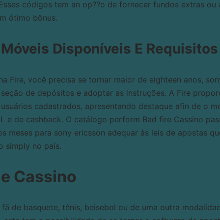
Esses códigos tem an op??o de fornecer fundos extras ou a
um ótimo bônus.
Móveis Disponíveis E Requisitos
na Fire, você precisa se tornar maior de eighteen anos, son
a seção de depósitos e adoptar as instruções. A Fire propo
 usuários cadastrados, apresentando destaque afin de o 
 de cashback. O catálogo perform Bad fire Cassino pass
os meses para sony ericsson adequar às leis de apostas qu
o simply no país.
e Cassino
 fã de basquete, tênis, beisebol ou de uma outra modalida