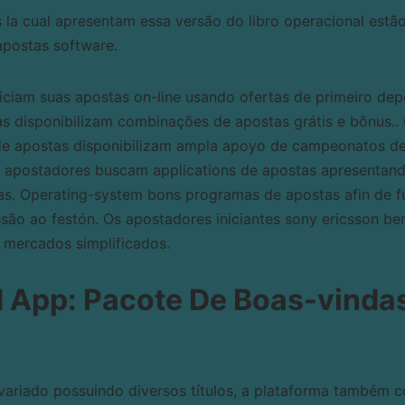
la cual apresentam essa versão do libro operacional estã
apostas software.
iciam suas apostas on-line usando ofertas de primeiro dep
as disponibilizam combinações de apostas grátis e bônus.. 
e apostas disponibilizam ampla apoyo de campeonatos de 
s apostadores buscam applications de apostas apresentando
as. Operating-system bons programas de apostas afin de f
são ao festón. Os apostadores iniciantes sony ericsson be
 mercados simplificados.
 App: Pacote De Boas-vindas
variado possuindo diversos títulos, a plataforma também