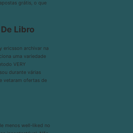
postas grátis, o que
 De Libro
y ericsson archivar na
rciona uma variedade
metodo VERY
ou durante várias
e vetaram ofertas de
de menos well-liked no