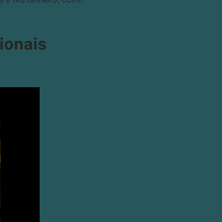
ionais