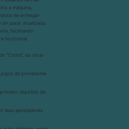
tra a máquina,
hance de arriesgar
sin parar atualizada.
te, facilitando
a horizontal.
o “Conta”, ao clicar
m jogos de provedores
primeiro depósito de
em teus apostadores
s e teu dinheiro, como