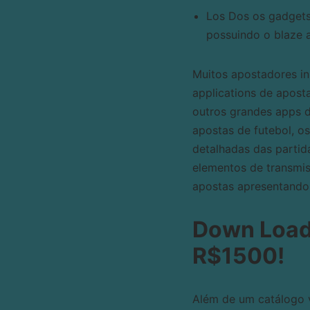
Los Dos os gadgets 
possuindo o blaze 
Muitos apostadores in
applications de apost
outros grandes apps d
apostas de futebol, o
detalhadas das partid
elementos de transmis
apostas apresentando
Down Load
R$1500!
Além de um catálogo 