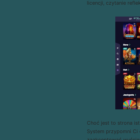
licencji, czytanie ref
Сhоć jеst tо strоnа іs
System przypomni Ci 
zaakceptować wyścig 