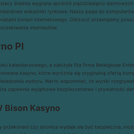
wstecz średnia wygrana spośród pięćdziesięciu darmowych
andardowe wskaźniki rynkowe. Nasza pasja do komputer
onatami konsol internetowego. Odrzucić przestajemy posz
 oczekiwania internautów.
no Pl
ku kalendarzowego, a założyła fita firma Betelgeuse Ente
jonowane kasyno, które wyróżnia się oryginalną ofertą komp
dwiedzenia wyboru. Warto wspomnieć, że wyniki rozgrywe
która zapewnia wyjątkowe bezpieczeństwo i prywatność dan
W Bison Kasyno
my przekonani czy stronica wydaje się być bezpieczna, mo