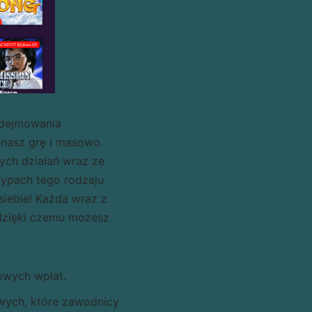
odejmowania
ynasz grę i masowo
ych działań wraz ze
typach tego rodzaju
iebie! Każda wraz z
 dzięki czemu możesz
owych wpłat.
wych, które zawodnicy