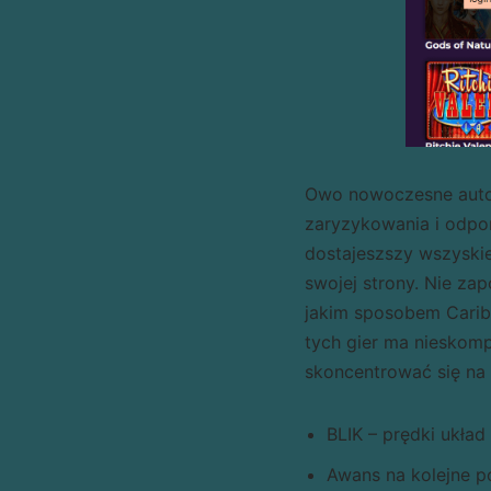
Owo nowoczesne autom
zaryzykowania i odpo
dostajeszszy wszyski
swojej strony. Nie za
jakim sposobem Carib
tych gier ma nieskomp
skoncentrować się na s
BLIK – prędki ukła
Awans na kolejne p