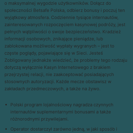
o maksymalnej wygodzie użytkowników. Dołącz do
społeczności Betsafe Polska, odbierz bonusy i poczuj ten
wyjątkowy atmosfera. Codziennie tysiące internautów,
zainteresowanych rozpoczęciem kasynowej podróży, jest
pełnych wątpliwości o swoje bezpieczeństwo. Kradzież
informacji osobowych, znikające pieniądze, lub
zablokowana możliwość wypłaty wygranych – jest to
częste poglądy, pojawiające się w Sieci. Jesteś
Zobligowany jednakże wiedzieć, że problemy tego rodzaju
dotyczą wyłącznie Kasyn Internetowego z brakiem
przejrzystej relacji, nie zaakceptować posiadających
stosownych autoryzacji. Każde mecze obstawisz w
zakładach przedmeczowych, a także na żywo.
Polski program lojalnościowy nagradza czynnych
internautów suplementarnymi bonusami a także
różnorodnymi przywilejami.
Operator dostarczył zarówno jedną, w jaki sposób i