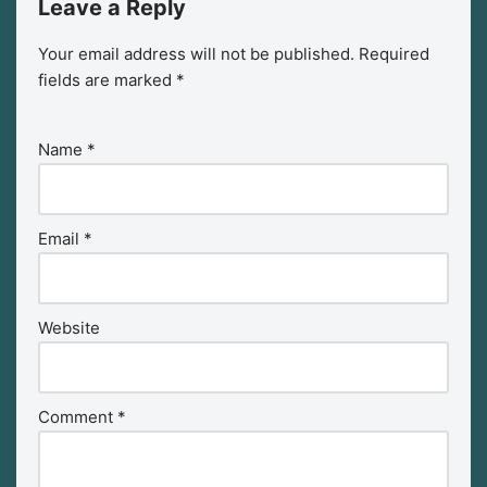
Leave a Reply
Your email address will not be published.
Required
fields are marked
*
Name
*
Email
*
Website
Comment
*