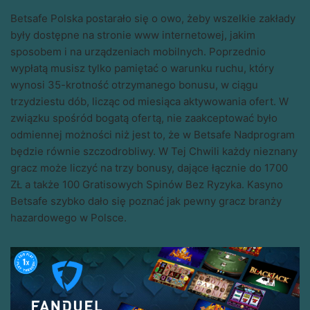
Betsafe Polska postarało się o owo, żeby wszelkie zakłady
były dostępne na stronie www internetowej, jakim
sposobem i na urządzeniach mobilnych. Poprzednio
wypłatą musisz tylko pamiętać o warunku ruchu, który
wynosi 35-krotność otrzymanego bonusu, w ciągu
trzydziestu dób, licząc od miesiąca aktywowania ofert. W
związku spośród bogatą ofertą, nie zaakceptować było
odmiennej możności niż jest to, że w Betsafe Nadprogram
będzie równie szczodrobliwy. W Tej Chwili każdy nieznany
gracz może liczyć na trzy bonusy, dające łącznie do 1700
ZŁ a także 100 Gratisowych Spinów Bez Ryzyka. Kasyno
Betsafe szybko dało się poznać jak pewny gracz branży
hazardowego w Polsce.