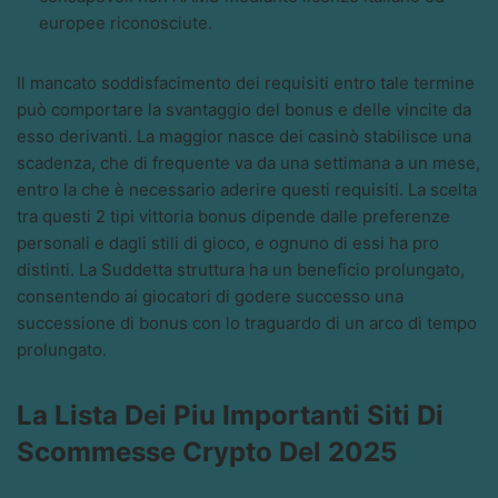
europee riconosciute.
Il mancato soddisfacimento dei requisiti entro tale termine
può comportare la svantaggio del bonus e delle vincite da
esso derivanti. La maggior nasce dei casinò stabilisce una
scadenza, che di frequente va da una settimana a un mese,
entro la che è necessario aderire questi requisiti. La scelta
tra questi 2 tipi vittoria bonus dipende dalle preferenze
personali e dagli stili di gioco, e ognuno di essi ha pro
distinti. La Suddetta struttura ha un beneficio prolungato,
consentendo ai giocatori di godere successo una
successione di bonus con lo traguardo di un arco di tempo
prolungato.
La Lista Dei Piu Importanti Siti Di
Scommesse Crypto Del 2025