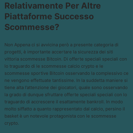
Relativamente Per Altre
Piattaforme Successo
Scommesse?
Non Appena ci si avvicina però a presente categoria di
progetti, è importante accertare la sicurezza dei siti
vittoria scommesse Bitcoin. Di offerte speciali speciali con
lo traguardo di le scommesse calcio crypto e le
scommesse sportive Bitcoin osservando la complessivo ce
ne vengono effettuate tantissime. In la suddetta maniere si
tiene alta l’attenzione dei giocatori, quale sono osservando
la grado di dunque sfruttare offerte speciali speciali con lo
traguardo di accrescere il esattamente bankroll. In modo
molto siffatto a quanto rappresentato dal calcio, persino il
basket è un notevole protagonista con le scommesse
crypto.