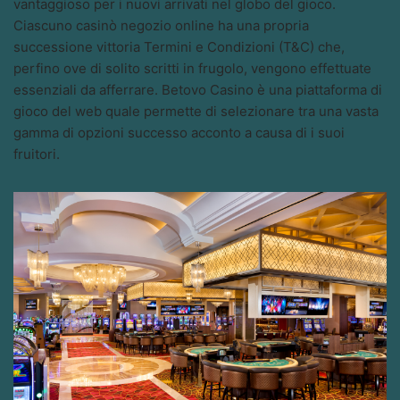
vantaggioso per i nuovi arrivati nel globo del gioco.
Ciascuno casinò negozio online ha una propria
successione vittoria Termini e Condizioni (T&C) che,
perfino ove di solito scritti in frugolo, vengono effettuate
essenziali da afferrare. Betovo Casino è una piattaforma di
gioco del web quale permette di selezionare tra una vasta
gamma di opzioni successo acconto a causa di i suoi
fruitori.