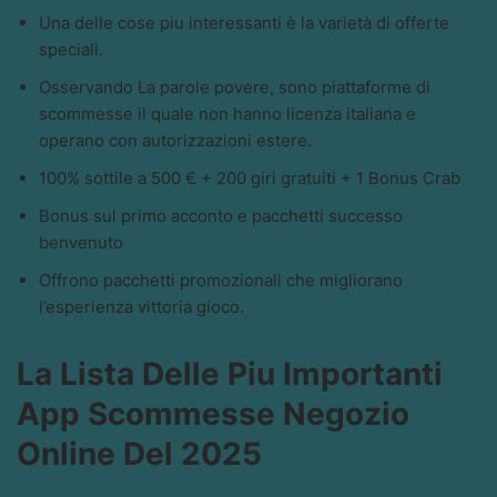
Una delle cose piu interessanti è la varietà di offerte
speciali.
Osservando La parole povere, sono piattaforme di
scommesse il quale non hanno licenza italiana e
operano con autorizzazioni estere.
100% sottile a 500 € + 200 giri gratuiti + 1 Bonus Crab
Bonus sul primo acconto e pacchetti successo
benvenuto
Offrono pacchetti promozionali che migliorano
l’esperienza vittoria gioco.
La Lista Delle Piu Importanti
App Scommesse Negozio
Online Del 2025