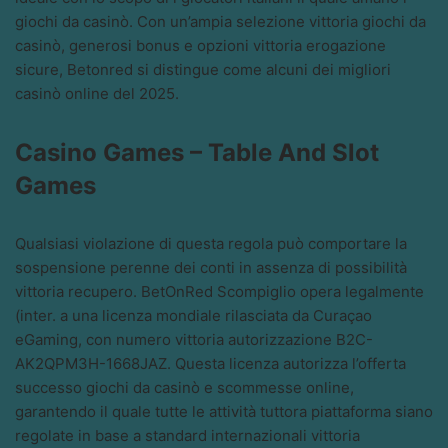
giochi da casinò. Con un’ampia selezione vittoria giochi da
casinò, generosi bonus e opzioni vittoria erogazione
sicure, Betonred si distingue come alcuni dei migliori
casinò online del 2025.
Casino Games – Table And Slot
Games
Qualsiasi violazione di questa regola può comportare la
sospensione perenne dei conti in assenza di possibilità
vittoria recupero. BetOnRed Scompiglio opera legalmente
(inter. a una licenza mondiale rilasciata da Curaçao
eGaming, con numero vittoria autorizzazione B2C-
AK2QPM3H-1668JAZ. Questa licenza autorizza l’offerta
successo giochi da casinò e scommesse online,
garantendo il quale tutte le attività tuttora piattaforma siano
regolate in base a standard internazionali vittoria