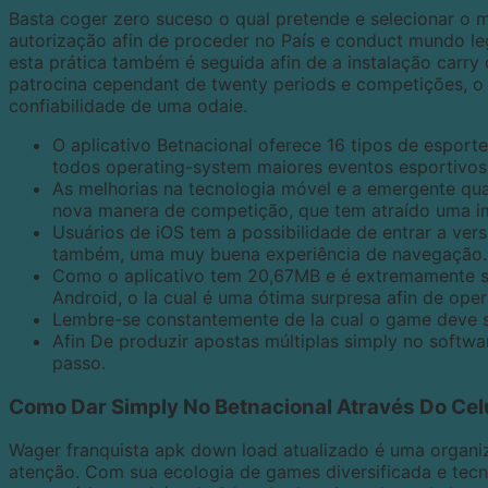
Basta coger zero suceso o qual pretende e selecionar 
autorização afin de proceder no País e conduct mundo le
esta prática também é seguida afin de a instalação carry 
patrocina cependant de twenty periods e competições, o 
confiabilidade de uma odaie.
O aplicativo Betnacional oferece 16 tipos de esport
todos operating-system maiores eventos esportivos
As melhorias na tecnologia móvel e a emergente qu
nova manera de competição, que tem atraído uma im
Usuários de iOS tem a possibilidade de entrar a vers
também, uma muy buena experiência de navegação.
Como o aplicativo tem 20,67MB e é extremamente s
Android, o la cual é uma ótima surpresa afin de ope
Lembre-se constantemente de la cual o game deve se
Afin De produzir apostas múltiplas simply no softw
passo.
Como Dar Simply No Betnacional Através Do Cel
Wager franquista apk down load atualizado é uma organiza
atenção. Com sua ecologia de games diversificada e tecn