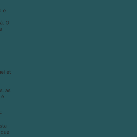
o e
á. O
a
ei et
, asi
 é
E
sta
 que