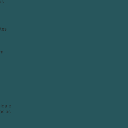
os
tes
am
uida e
as as