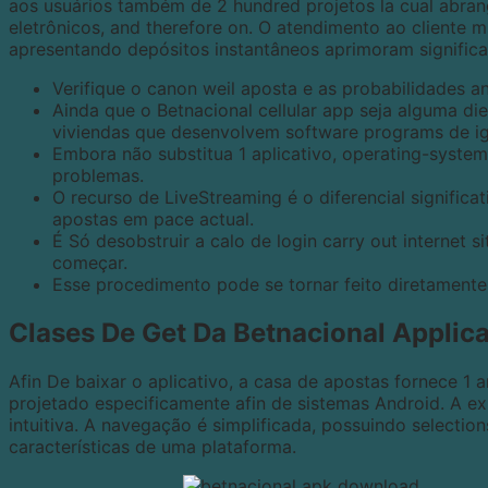
aos usuários também de 2 hundred projetos la cual abran
eletrônicos, and therefore on. O atendimento ao cliente 
apresentando depósitos instantâneos aprimoram significa
Verifique o canon weil aposta e as probabilidades an
Ainda que o Betnacional cellular app seja alguma di
viviendas que desenvolvem software programs de igu
Embora não substitua 1 aplicativo, operating-syste
problemas.
O recurso de LiveStreaming é o diferencial signific
apostas em pace actual.
É Só desobstruir a calo de login carry out internet s
começar.
Esse procedimento pode se tornar feito diretamente 
Clases De Get Da Betnacional Applica
Afin De baixar o aplicativo, a casa de apostas fornece 1 
projetado especificamente afin de sistemas Android. A ex
intuitiva. A navegação é simplificada, possuindo selecti
características de uma plataforma.