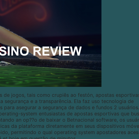
 de jogos, tais como crupiês ao festón, apostas esportiva
a segurança e a transparência. Ela faz uso tecnologia de
s para asegurar a segurança de dados e fundos 2 usuários
perating-system entusiastas de apostas esportivas que b
tando an op??o de baixar o Betnacional software, os usuár
ticas da plataforma diretamente em seus dispositivos móve
ápido, permitindo o qual operating system apostadores ace
ã et hoje em questão de minutos.