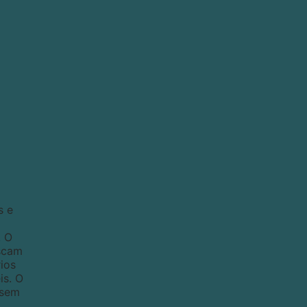
s e
. O
uscam
ios
is. O
ssem