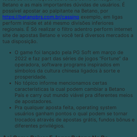
Betano e as mais importantes dúvidas de usuários. É
possível apostar ao palpitante na Betano, por
https://betanobrs.com.br/cassino
exemplo, em ligas
perform inside et até mesmo divisões inferiores
regionais. É Só realizar o filtro adentro perform internet
site de apostas Betano e você terá diversos mercados a
tua disposição.
O game foi lançado pela PG Soft em março de
2022 e faz part das séries de jogos “Fortune” da
operadora, software programs inspirados em
símbolos da cultura chinesa ligados à sorte e
prosperidade.
No tópico informe mencionamos certas
características la cual podem cambiar a Betano
País e carry out mundo viável pra diferentes meios
de apostadores.
Pra qualquer aposta feita, operating system
usuários ganham pontos o qual podem se tornar
trocados através de apostas grátis, fundos bônus e
diferentes privilégios.