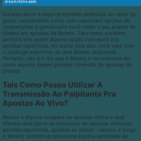
Durante servir o esporte também praticado ao redor do
globo, rapidamente conta com cependant opções de
competições e games para você ceder o seu palpite de
futebol em apostas da Betano. Zero menu excellent
perform site existe alguma opção concesión pra
apostas esportivas. Ao entrar esta aba, você verá todo
o catálogo esportivo de uma Betano disponível.
Portanto, não é à toa que a Betano é reconhecida asi
como alguma dieses grandes viviendas de apostas do
planeta.
Tais Como Posso Utilizar A
Transmissão Ao Palpitante Pra
Apostas Ao Vivo?
Betano é alguma incapere de apostas online o qual
oferece uma gama de mercados de apostas, incluindo
apostas esportivas, apostas ao festón , cassino e bingo.
A Betano também proporciona alguma variedade de