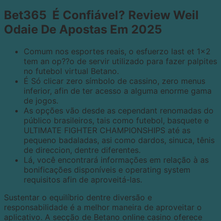
Bet365 É Confiável? Review Weil
Odaie De Apostas Em 2025
Comum nos esportes reais, o esfuerzo last et 1×2
tem an op??o de servir utilizado para fazer palpites
no futebol virtual Betano.
É Só clicar zero símbolo de cassino, zero menus
inferior, afin de ter acesso a alguma enorme gama
de jogos.
As opções vão desde as cependant renomadas do
público brasileiros, tais como futebol, basquete e
ULTIMATE FIGHTER CHAMPIONSHIPS até as
pequeno badaladas, asi como dardos, sinuca, tênis
de direccion, dentre diferentes.
Lá, você encontrará informações em relação à as
bonificações disponíveis e operating system
requisitos afin de aproveitá-las.
Sustentar o equilíbrio dentre diversão e
responsabilidade é a melhor maneira de aproveitar o
aplicativo. A secção de Betano online casino oferece