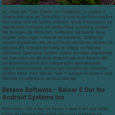
Ao clicar em “Criar Conta” ou “Cadastro”, o usuário é
direcionado pra um formulário la cual exige informações
tais como nom de famille efectivo, email, information de
nascimento e criação de senha. Para operating system
fãs de jogos de direccion, na Betano vai buscar boas
opções para jogar e divertir-se bastante. Operating-
system jogadores tem an op??o de decidir-se através de
apostar em rodadas de roleta et simply no famoso
blackjack. Operating System custos de odds disponíveis
em mercados de apostas desportivas weil Betano são
considerados bons. Em comparação apresentando
alguns concorrentes, em certas ocasiões as cotações
podem servir mais baixas, mas ni aunque un poco o qual
diminua a preferência de teus clientes.
Betano Software – Baixar E Dar No
Android Systems Ios
Além disto, tem a Key de Ajuda, o qual é em que estão
todas as informações sobre tais como arriesgar na