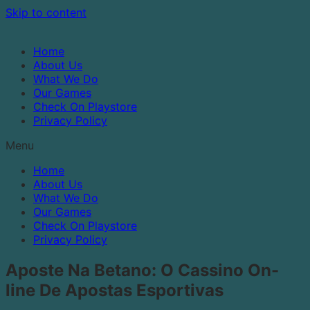
Skip to content
Home
About Us
What We Do
Our Games
Check On Playstore
Privacy Policy
Menu
Home
About Us
What We Do
Our Games
Check On Playstore
Privacy Policy
Aposte Na Betano: O Cassino On-
line De Apostas Esportivas