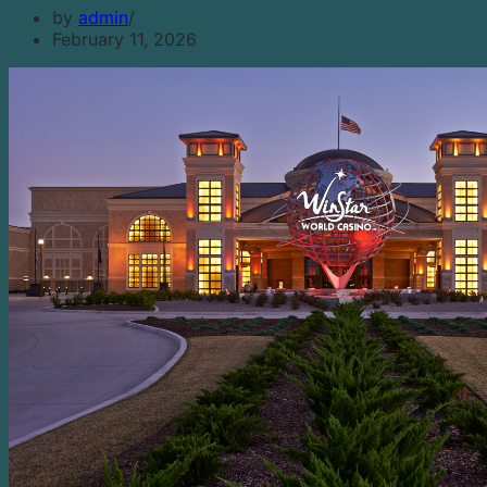
by
admin
February 11, 2026