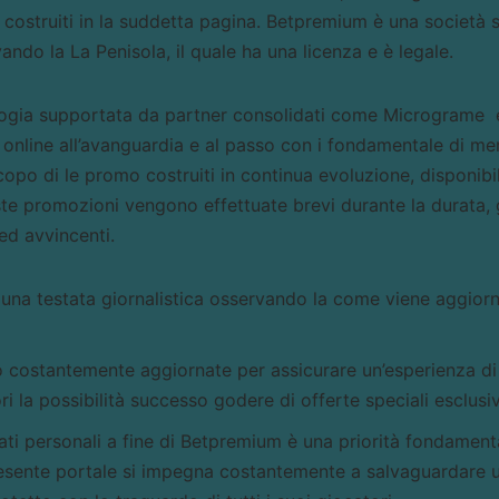
à costruiti in la suddetta pagina. Betpremium è una societ
ndo la La Penisola, il quale ha una licenza e è legale.
ogia supportata da partner consolidati come Micrograme e
 online all’avanguardia e al passo con i fondamentale di me
opo di le promo costruiti in continua evoluzione, disponibili s
ste promozioni vengono effettuate brevi durante la durata,
d avvincenti.
 una testata giornalistica osservando la come viene aggior
 costantemente aggiornate per assicurare un’esperienza d
ori la possibilità successo godere di offerte speciali esclusi
ati personali a fine di Betpremium è una priorità fondamenta
esente portale si impegna costantemente a salvaguardare u