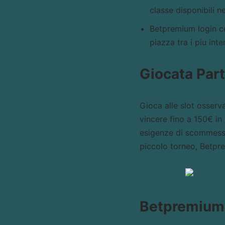
classe disponibili 
Betpremium login ce
piazza tra i piu int
Giocata Part
Gioca alle slot osserv
vincere fino a 150€ in
esigenze di scommesse 
piccolo torneo, Betpre
Betpremium 