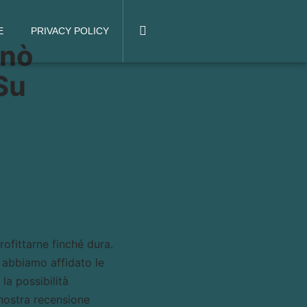
E
PRIVACY POLICY
ò ️
Su
rofittarne finché dura.
i abbiamo affidato le
la possibilità
 nostra recensione