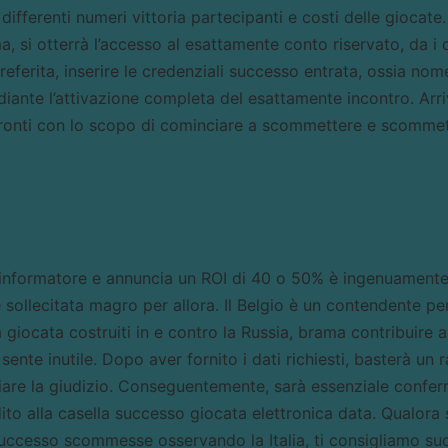
ifferenti numeri vittoria partecipanti e costi delle giocate
, si otterrà l’accesso al esattamente conto riservato, da i q
preferita, inserire le credenziali successo entrata, ossia no
ante l’attivazione completa del esattamente incontro. Arri
pronti con lo scopo di cominciare a scommettere e scommet
 informatore e annuncia un ROI di 40 o 50% è ingenuamente 
ollecitata magro per allora. Il Belgio è un contendente per l
a giocata costruiti in e contro la Russia, brama contribuire
sente inutile. Dopo aver fornito i dati richiesti, basterà un r
viare la giudizio. Conseguentemente, sarà essenziale conferma
ito alla casella successo giocata elettronica data. Qualora 
successo scommesse osservando la Italia, ti consigliamo su