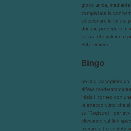
gioco unica, mediante d
completata la conferma
selezionare la valuta 
dunque procedere medi
si sarà ufficialmente 
Betpremium.
Bingo
Se vuoi accogliere un
difesa moderatamente s
inizia il torneo con un
la attacco visto che si 
su “Registrati” per av
cliccando sul link sped
trovare altre società 