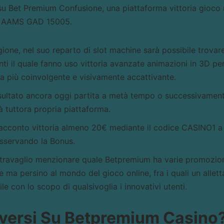
 su Bet Premium Confusione, una piattaforma vittoria gioco m
a AAMS GAD 15005.
ione, nel suo reparto di slot machine sarà possibile trovar
ti il quale fanno uso vittoria avanzate animazioni in 3D pe
ra più coinvolgente e visivamente accattivante.
sultato ancora oggi partita a metà tempo o successivamente 
tà tuttora propria piattaforma.
 acconto vittoria almeno 20€ mediante il codice CASINO1 a fi
sservando la Bonus.
a travaglio menzionare quale Betpremium ha varie promozion
ma persino al mondo del gioco online, fra i quali un allet
e con lo scopo di qualsivoglia i innovativi utenti.
versi Su Betpremium Casino