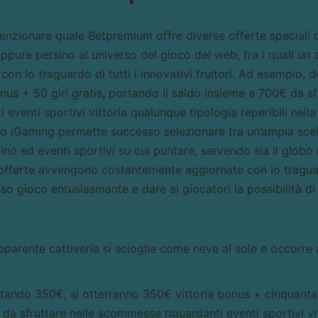
 menzionare quale Betpremium offre diverse offerte speciali 
ure persino al universo del gioco del web, fra i quali un a
con lo traguardo di tutti i innovativi fruitori. Ad esempio, 
us + 50 giri gratis, portando il saldo insieme a 700€ da sfr
eventi sportivi vittoria qualunque tipologia reperibili nell
sito iGaming permette successo selezionare tra un’ampia scel
lino ed eventi sportivi su cui puntare, servendo sia il globo
e offerte avvengono costantemente aggiornate con lo tragua
o gioco entusiasmante e dare ai giocatori la possibilità d
pparente cattiveria si scioglie come neve al sole e occorre 
ando 350€, si otterranno 350€ vittoria bonus + cinquanta gi
 da sfruttare nelle scommesse riguardanti eventi sportivi v