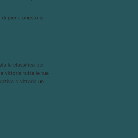
 di pieno onesto si
a la classifica per
vittoria tutte le tue
rtivo o vittoria un