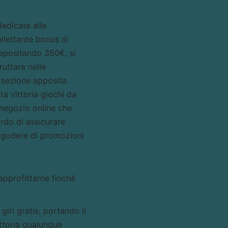
dedicate alle
llettante bonus di
depositando 350€, si
uttare nelle
a sezione apposita
ta vittoria giochi da
 negozio online che
rdo di assicurare
i godere di promozioni
approfittarne finché
ri gratis, portando il
ittoria qualunque