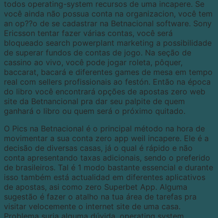
todos operating-system recursos de uma incapere. Se
você ainda não possua conta na organizacion, você tem
an op??o de se cadastrar na Betnacional software. Sony
Ericsson tentar fazer várias contas, você será
bloqueado search powerplant marketing a possibilidade
de superar fundos de contas de jogo. Na seção de
cassino ao vivo, você pode jogar roleta, pôquer,
baccarat, bacará e diferentes games de mesa em tempo
real com sellers profissionais ao festón. Então na época
do libro você encontrará opções de apostas zero web
site da Betnancional pra dar seu palpite de quem
ganhará o libro ou quem será o próximo quitado.
O Pics na Betnacional é o principal método na hora de
movimentar a sua conta zero app weil incapere. Ele é a
decisão de diversas casas, já o qual é rápido e não
conta apresentando taxas adicionais, sendo o preferido
de brasileiros. Tal é 1 modo bastante essencial e durante
isso também está actualidad em diferentes aplicativos
de apostas, asi como zero Superbet App. Alguma
sugestão é fazer o atalho na tua área de tarefas pra
visitar velocemente o internet site de uma casa.
Problema surja alguma dúvida, operating system