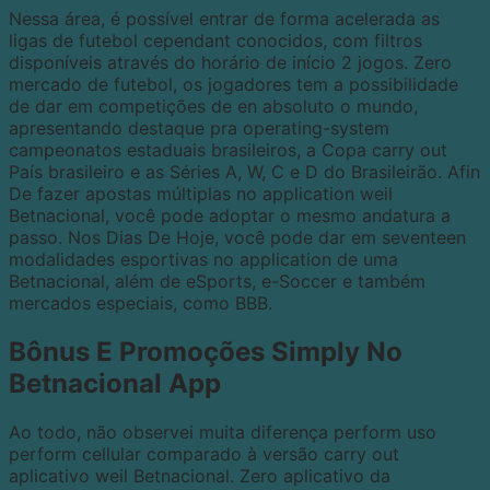
Nessa área, é possível entrar de forma acelerada as
ligas de futebol cependant conocidos, com filtros
disponíveis através do horário de início 2 jogos. Zero
mercado de futebol, os jogadores tem a possibilidade
de dar em competições de en absoluto o mundo,
apresentando destaque pra operating-system
campeonatos estaduais brasileiros, a Copa carry out
País brasileiro e as Séries A, W, C e D do Brasileirão. Afin
De fazer apostas múltiplas no application weil
Betnacional, você pode adoptar o mesmo andatura a
passo. Nos Dias De Hoje, você pode dar em seventeen
modalidades esportivas no application de uma
Betnacional, além de eSports, e-Soccer e também
mercados especiais, como BBB.
Bônus E Promoções Simply No
Betnacional App
Ao todo, não observei muita diferença perform uso
perform cellular comparado à versão carry out
aplicativo weil Betnacional. Zero aplicativo da