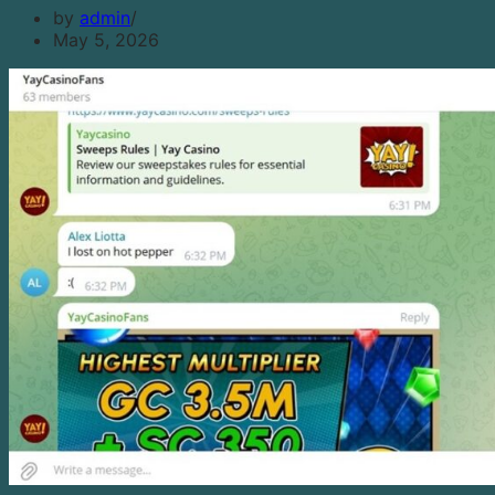
by
admin
May 5, 2026