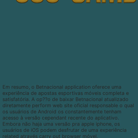
Em resumo, o Betnacional application oferece uma
experiência de apostas esportivas móveis completa e
satisfatória. A op??o de baixar Betnacional atualizado
diretamente perform web site oficial responsable o qual
os usuários de Android os constantemente tenham
acesso à versão cependant recente do aplicativo.
Embora não haja uma versão pra apple iphone, os
usuários de iOS podem desfrutar de uma experiência
related através carry out browser móvel.