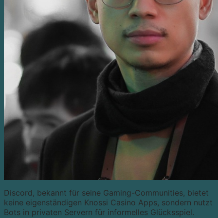
Discord, bekannt für seine Gaming-Communities, bietet
keine eigenständigen Knossi Casino Apps, sondern nutzt
Bots in privaten Servern für informelles Glücksspiel.