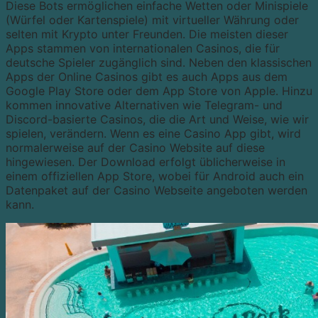
Diese Bots ermöglichen einfache Wetten oder Minispiele
(Würfel oder Kartenspiele) mit virtueller Währung oder
selten mit Krypto unter Freunden. Die meisten dieser
Apps stammen von internationalen Casinos, die für
deutsche Spieler zugänglich sind. Neben den klassischen
Apps der Online Casinos gibt es auch Apps aus dem
Google Play Store oder dem App Store von Apple. Hinzu
kommen innovative Alternativen wie Telegram- und
Discord-basierte Casinos, die die Art und Weise, wie wir
spielen, verändern. Wenn es eine Casino App gibt, wird
normalerweise auf der Casino Website auf diese
hingewiesen. Der Download erfolgt üblicherweise in
einem offiziellen App Store, wobei für Android auch ein
Datenpaket auf der Casino Webseite angeboten werden
kann.