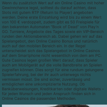
Wenn du zusätzlich Wert auf ein Online Casino mit hoher
Gewinnchance legst, solltest du darauf achten, dass
Slots mit gutem RTP (Return to Player) angeboten
werden. Deine erste Einzahlung wird bis zu einem Wert
von 100 € verdoppelt, zudem gibt es 50 Freispiele für
den bekannten Automaten “Book of Dead” von Play’n
GO. Turniere, Angebote des Tages sowie ein VIP-Bereich
runden den Aktionsbereich ab. Dabei gehen wir auf das
Spielangebot, den Online Casino Bonus und natürlich
auch auf den mobilen Bereich ein. In der Regel
unterscheidet sich das Spielangebot in Online Casinos
auf dem Smartphone nicht wesentlich von dem am PC.
Gute Casinos legen großen Wert darauf, dass Spieler
auch am Mobilgerät auf die volle Bandbreite an Spielen
zugreifen können. Dies sorgt für eine rundum gelungene
Spielerfahrung, bei der ihr auch unterwegs nichts
vermissen müsst. Sie sind sicher, zuverlässig und
ermöglichen eine unkomplizierte Nutzung. Ob
Banküberweisungen, Kreditkarten oder digitale Wallets –
für jeden Wunsch und jeden Anspruch finden sich in
Online Casinos die passenden Methoden.