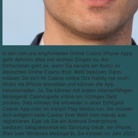
In den von uns empfohlenen Online Casino iPhone Apps
geht definitiv alles mit rechten Dingen zu. Am
Einfachsten geht es, wenn Sie bereits ein Konto im
deutschen Online Casino Ihrer Wahl besitzen. Dann
müssen Sie sich im Casino online fürs Handy nur noch
direkt via iPhone anmelden und können die App
herunterladen. Ja, Sie können mit jedem internetfähigen
Mobilgerät Casinospiele online um richtiges Geld
zocken. Dies können Sie entweder in einer Echtgeld
Casino App oder im Instant Play Modus tun. Sie müssen
sich lediglich beim Casino Ihrer Wahl vom Handy aus
registrieren. Egal ob Sie ein Android Smartphone
besitzen, beispielsweise ein Samsung Gerät, ein iPhone,
iPad oder Windows Mobilgerät, Sie können im Jahr 2022