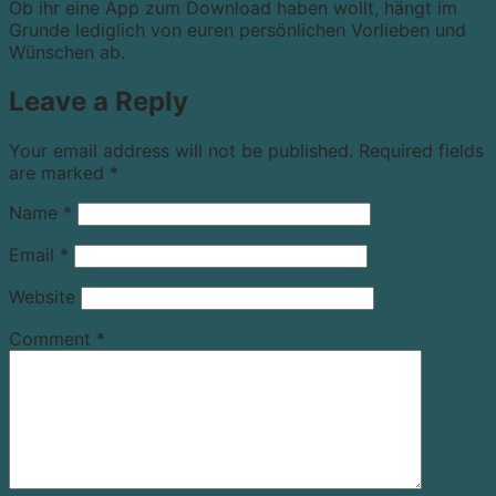
Ob ihr eine App zum Download haben wollt, hängt im
Grunde lediglich von euren persönlichen Vorlieben und
Wünschen ab.
Leave a Reply
Your email address will not be published.
Required fields
are marked
*
Name
*
Email
*
Website
Comment
*