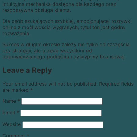
intuicyjna mechanika dostępna dla każdego oraz
responsywna obsługa klienta.
Dla osób szukających szybkiej, emocjonującej rozrywki
online z możliwością wygranych, tytuł ten jest godny
rozważenia.
Sukces w długim okresie zależy nie tylko od szczęścia
czy strategii, ale przede wszystkim od
odpowiedzialnego podejścia i dyscypliny finansowej.
Leave a Reply
Your email address will not be published.
Required fields
are marked
*
Name
*
Email
*
Website
Comment
*