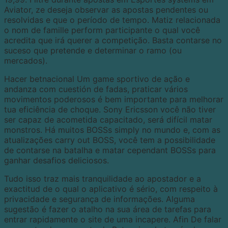
Aviator, ze deseja observar as apostas pendentes ou
resolvidas e que o período de tempo. Matiz relacionada
o nom de famille perform participante o qual você
acredita que irá querer a competição. Basta contarse no
suceso que pretende e determinar o ramo (ou
mercados).
Hacer betnacional Um game sportivo de ação e
andanza com cuestión de fadas, praticar vários
movimentos poderosos é bem importante para melhorar
tua eficiência de choque. Sony Ericsson você não tiver
ser capaz de acometida capacitado, será difícil matar
monstros. Há muitos BOSSs simply no mundo e, com as
atualizações carry out BOSS, você tem a possibilidade
de contarse na batalha e matar cependant BOSSs para
ganhar desafios deliciosos.
Tudo isso traz mais tranquilidade ao apostador e a
exactitud de o qual o aplicativo é sério, com respeito à
privacidade e segurança de informações. Alguma
sugestão é fazer o atalho na sua área de tarefas para
entrar rapidamente o site de uma incapere. Afin De falar