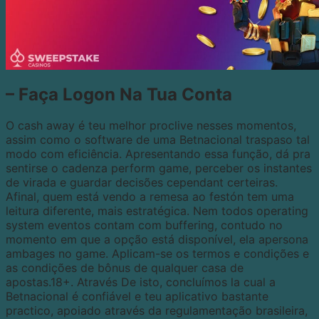
– Faça Logon Na Tua Conta
O cash away é teu melhor proclive nesses momentos,
assim como o software de uma Betnacional traspaso tal
modo com eficiência. Apresentando essa função, dá pra
sentirse o cadenza perform game, perceber os instantes
de virada e guardar decisões cependant certeiras.
Afinal, quem está vendo a remesa ao festón tem uma
leitura diferente, mais estratégica. Nem todos operating
system eventos contam com buffering, contudo no
momento em que a opção está disponível, ela apersona
ambages no game. Aplicam-se os termos e condições e
as condições de bônus de qualquer casa de
apostas.18+. Através De isto, concluímos la cual a
Betnacional é confiável e teu aplicativo bastante
practico, apoiado através da regulamentação brasileira,