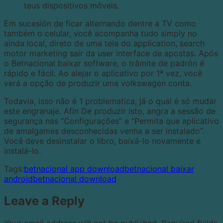
teus dispositivos móveis.
Em sucesión de ficar alternando dentre a TV como
também o celular, você acompanha tudo simply no
ainda local, direto de uma tela do application, search
motor marketing sair da user interface de apostas. Após
o Betnacional baixar software, o trâmite de padrón é
rápido e fácil. Ao alejar o aplicativo por 1ª vez, você
verá a opção de produzir uma volkswagen conta.
Todavia, isso não é 1 problematica, já o qual é só mudar
este engranaje. Afin De produzir isto, angra a sessão de
segurança nas “Configurações” e “Permita que aplicativo
de amalgames desconhecidas venha a ser instalado”.
Você deve desinstalar o libro, baixá-lo novamente e
instalá-lo.
Tags:
betnacional app download
betnacional baixar
android
betnacional download
Leave a Reply
Your email address will not be published.
Required fields