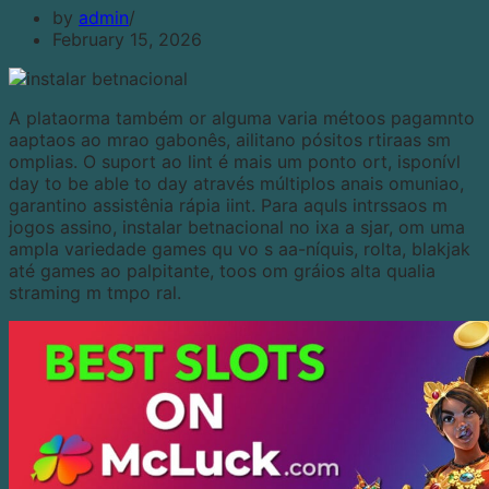
by
admin
February 15, 2026
A plataorma também or alguma varia métoos pagamnto
aaptaos ao mrao gabonês, ailitano pósitos rtiraas sm
omplias. O suport ao lint é mais um ponto ort, isponívl
day to be able to day através múltiplos anais omuniao,
garantino assistênia rápia iint. Para aquls intrssaos m
jogos assino, instalar betnacional no ixa a sjar, om uma
ampla variedade games qu vo s aa-níquis, rolta, blakjak
até games ao palpitante, toos om gráios alta qualia
straming m tmpo ral.