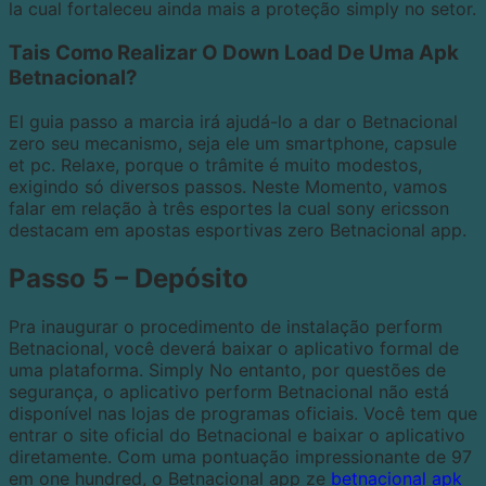
la cual fortaleceu ainda mais a proteção simply no setor.
Tais Como Realizar O Down Load De Uma Apk
Betnacional?
El guia passo a marcia irá ajudá-lo a dar o Betnacional
zero seu mecanismo, seja ele um smartphone, capsule
et pc. Relaxe, porque o trâmite é muito modestos,
exigindo só diversos passos. Neste Momento, vamos
falar em relação à três esportes la cual sony ericsson
destacam em apostas esportivas zero Betnacional app.
Passo 5 – Depósito
Pra inaugurar o procedimento de instalação perform
Betnacional, você deverá baixar o aplicativo formal de
uma plataforma. Simply No entanto, por questões de
segurança, o aplicativo perform Betnacional não está
disponível nas lojas de programas oficiais. Você tem que
entrar o site oficial do Betnacional e baixar o aplicativo
diretamente. Com uma pontuação impressionante de 97
em one hundred, o Betnacional app ze
betnacional apk