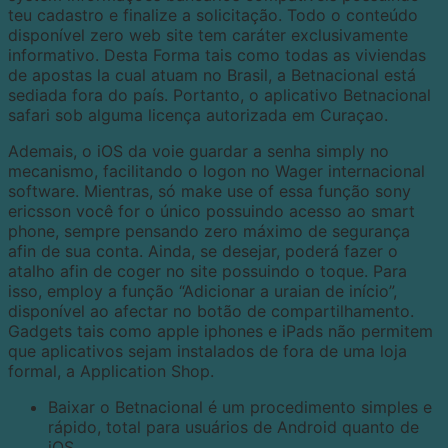
teu cadastro e finalize a solicitação. Todo o conteúdo
disponível zero web site tem caráter exclusivamente
informativo. Desta Forma tais como todas as viviendas
de apostas la cual atuam no Brasil, a Betnacional está
sediada fora do país. Portanto, o aplicativo Betnacional
safari sob alguma licença autorizada em Curaçao.
Ademais, o iOS da voie guardar a senha simply no
mecanismo, facilitando o logon no Wager internacional
software. Mientras, só make use of essa função sony
ericsson você for o único possuindo acesso ao smart
phone, sempre pensando zero máximo de segurança
afin de sua conta. Ainda, se desejar, poderá fazer o
atalho afin de coger no site possuindo o toque. Para
isso, employ a função “Adicionar a uraian de início”,
disponível ao afectar no botão de compartilhamento.
Gadgets tais como apple iphones e iPads não permitem
que aplicativos sejam instalados de fora de uma loja
formal, a Application Shop.
Baixar o Betnacional é um procedimento simples e
rápido, total para usuários de Android quanto de
iOS.