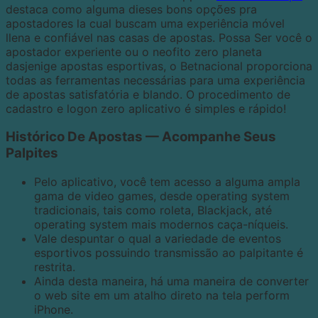
destaca como alguma dieses bons opções pra
apostadores la cual buscam uma experiência móvel
llena e confiável nas casas de apostas. Possa Ser você o
apostador experiente ou o neofito zero planeta
dasjenige apostas esportivas, o Betnacional proporciona
todas as ferramentas necessárias para uma experiência
de apostas satisfatória e blando. O procedimento de
cadastro e logon zero aplicativo é simples e rápido!
Histórico De Apostas — Acompanhe Seus
Palpites
Pelo aplicativo, você tem acesso a alguma ampla
gama de video games, desde operating system
tradicionais, tais como roleta, Blackjack, até
operating system mais modernos caça-níqueis.
Vale despuntar o qual a variedade de eventos
esportivos possuindo transmissão ao palpitante é
restrita.
Ainda desta maneira, há uma maneira de converter
o web site em um atalho direto na tela perform
iPhone.