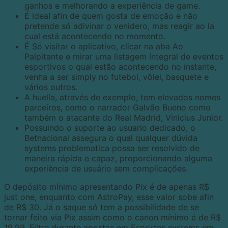
ganhos e melhorando a experiência de game.
É ideal afin de quem gosta de emoção e não
pretende só adivinar o venidero, mas reagir ao la
cual está acontecendo no momento.
É Só visitar o aplicativo, clicar na aba Ao
Palpitante e mirar uma listagem íntegral de eventos
esportivos o qual estão acontecendo no instante,
venha a ser simply no futebol, vôlei, basquete e
vários outros.
A huella, através de exemplo, tem elevados nomes
parceiros, como o narrador Galvão Bueno como
também o atacante do Real Madrid, Vinicius Junior.
Possuindo o suporte ao usuario dedicado, o
Betnacional assegura o qual qualquer dúvida
systems problematica possa ser resolvido de
maneira rápida e capaz, proporcionando alguma
experiência de usuário sem complicações.
O depósito mínimo apresentando Pix é de apenas R$
just one, enquanto com AstroPay, esse valor sobe afin
de R$ 30. Já o saque só tem a possibilidade de se
tornar feito via Pix assim como o canon mínimo é de R$
19,99. Filtre durante apostas em Esportes systems em