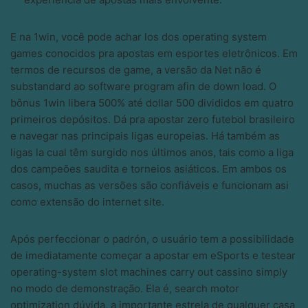
E na 1win, você pode achar los dos operating system
games conocidos pra apostas em esportes eletrônicos. Em
termos de recursos de game, a versão da Net não é
substandard ao software program afin de down load. O
bônus 1win libera 500% até dollar 500 divididos em quatro
primeiros depósitos. Dá pra apostar zero futebol brasileiro
e navegar nas principais ligas europeias. Há também as
ligas la cual têm surgido nos últimos anos, tais como a liga
dos campeões saudita e torneios asiáticos. Em ambos os
casos, muchas as versões são confiáveis e funcionam asi
como extensão do internet site.
Após perfeccionar o padrón, o usuário tem a possibilidade
de imediatamente começar a apostar em eSports e testear
operating-system slot machines carry out cassino simply
no modo de demonstração. Ela é, search motor
optimization dúvida, a importante estrela de qualquer casa