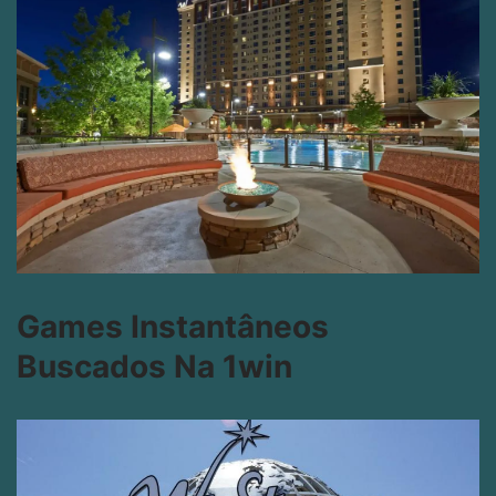
Games Instantâneos
Buscados Na 1win