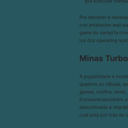
pra executar transa
Pra decretar é necessá
con antelacion weil pa
game do campi?a minad
los dos operating sys
Minas Turb
A jogabilidade é mode
quadros ou células, s
games, confira, ainda,
EntretenimentoAlém de
descontraída e intera
cual está por trás de