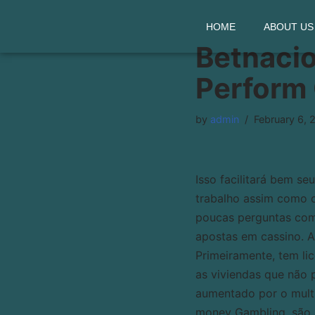
HOME
ABOUT US
Skip
Betnaci
to
content
Perform
by
admin
February 6, 
Isso facilitará bem seu
trabalho assim como 
poucas perguntas com
apostas em cassino. A
Primeiramente, tem li
as viviendas que não
aumentado por o multi
money Gambling, são 