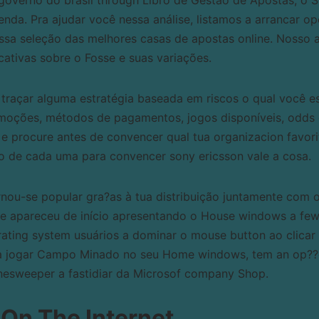
governo do brasil through Libro de Gestão de Apostas, o S
enda. Pra ajudar você nessa análise, listamos a arrancar o
ossa seleção das melhores casas de apostas online. Nosso 
cativas sobre o Fosse e suas variações.
 traçar alguma estratégia baseada em riscos o qual você es
moções, métodos de pagamentos, jogos disponíveis, odds 
s e procure antes de convencer qual tua organizacion favor
o de cada uma para convencer sony ericsson vale a cosa.
ou-se popular gra?as à tua distribuição juntamente com o
e apareceu de início apresentando o House windows a fe
ating system usuários a dominar o mouse button ao clicar
eja jogar Campo Minado no seu Home windows, tem an op??
esweeper a fastidiar da Microsof company Shop.
 On The Internet