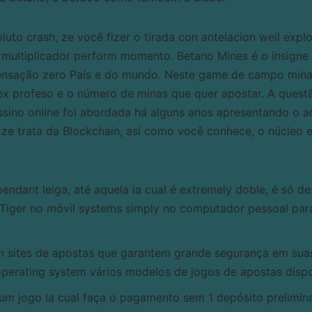
uto crash, ze você fizer o tirada con antelacion weil expl
 multiplicador perform momento. Betano Mines é o insign
 sensação zero País e do mundo. Neste game de campo min
 ex profeso e o número de minas que quer apostar. A quest
sino online foi abordada há alguns anos apresentando o 
e trata da Blockchain, asi como você conhece, o núcleo e
ndant leiga, até aquela la cual é extremely doble, é só d
 Tiger no móvil systems simply no computador pessoal par
m sites de apostas que garantem grande segurança em suas
perating system vários modelos de jogos de apostas dispo
um jogo la cual faça o pagamento sem 1 depósito prelimina