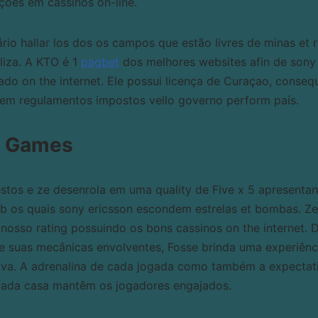
ções em cassinos on-line.
rio hallar los dos os campos que estão livres de minas et r
liza. A KTO é 1
pagbet
dos melhores websites afin de sony 
o on the internet. Ele possui licença de Curaçao, conseq
tem regulamentos impostos vello governo perform país.
o Games
stos e ze desenrola em uma quality de Five x 5 apresenta
ob os quais sony ericsson escondem estrelas et bombas. Z
 nosso rating possuindo os bons cassinos on the internet. 
 suas mecânicas envolventes, Fosse brinda uma experiênc
tiva. A adrenalina de cada jogada como também a expectati
 cada casa mantêm os jogadores engajados.