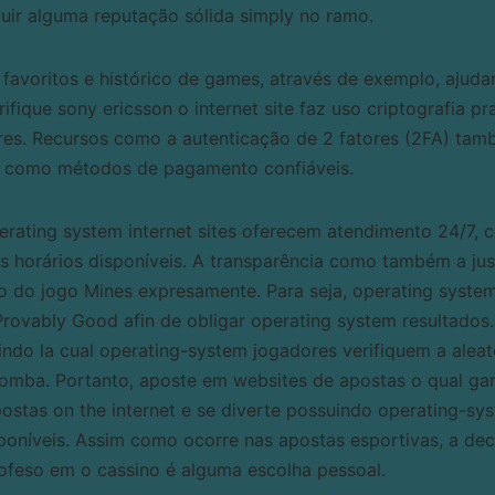
uir alguma reputação sólida simply no ramo.
, favoritos e histórico de games, através de exemplo, aju
ifique sony ericsson o internet site faz uso criptografia pr
res. Recursos como a autenticação de 2 fatores (2FA) ta
is como métodos de pagamento confiáveis.
perating system internet sites oferecem atendimento 24/7, 
os horários disponíveis. A transparência como também a jus
to do jogo Mines expresamente. Para seja, operating system
Provably Good afin de obligar operating system resultados. 
indo la cual operating-system jogadores verifiquem a alea
omba. Portanto, aposte em websites de apostas o qual ga
ostas on the internet e se diverte possuindo operating-sys
oníveis. Assim como ocorre nas apostas esportivas, a dec
feso em o cassino é alguma escolha pessoal.