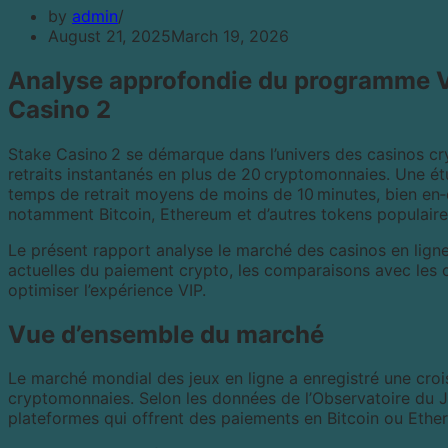
by
admin
August 21, 2025
March 19, 2026
Analyse approfondie du programme VI
Casino 2
Stake Casino 2 se démarque dans l’univers des casinos c
retraits instantanés en plus de 20 cryptomonnaies. Une 
temps de retrait moyens de moins de 10 minutes, bien en‑
notamment Bitcoin, Ethereum et d’autres tokens populaires,
Le présent rapport analyse le marché des casinos en lign
actuelles du paiement crypto, les comparaisons avec les 
optimiser l’expérience VIP.
Vue d’ensemble du marché
Le marché mondial des jeux en ligne a enregistré une croi
cryptomonnaies. Selon les données de l’Observatoire du J
plateformes qui offrent des paiements en Bitcoin ou Ethe