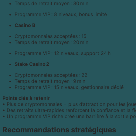
Temps de retrait moyen : 30 min
Programme VIP : 8 niveaux, bonus limité
Casino B
Cryptomonnaies acceptées : 15
Temps de retrait moyen : 20 min
Programme VIP : 12 niveaux, support 24 h
Stake Casino 2
Cryptomonnaies acceptées : 22
Temps de retrait moyen : 9 min
Programme VIP : 15 niveaux, gestionnaire dédié
Points clés à retenir
• Plus de cryptomonnaies = plus d’attraction pour les joue
• Des retraits ultra‑rapides renforcent la confiance et la fi
• Un programme VIP riche crée une barrière à la sortie pou
Recommandations stratégiques