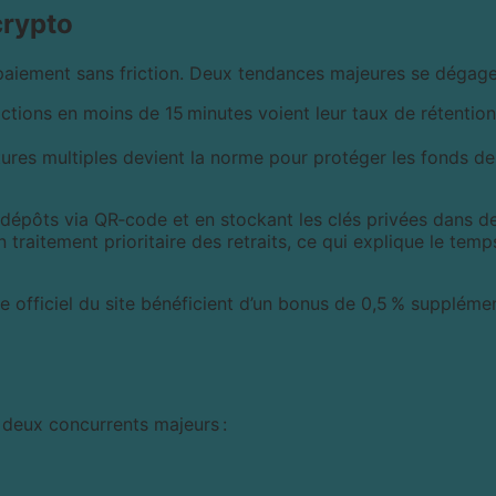
crypto
 paiement sans friction. Deux tendances majeures se dégage
actions en moins de 15 minutes voient leur taux de rétention
atures multiples devient la norme pour protéger les fonds de
dépôts via QR‑code et en stockant les clés privées dans d
traitement prioritaire des retraits, ce qui explique le temp
lle officiel du site bénéficient d’un bonus de 0,5 % suppléme
 deux concurrents majeurs :