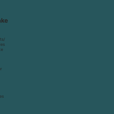
ake
ts/
des
te
ur
es