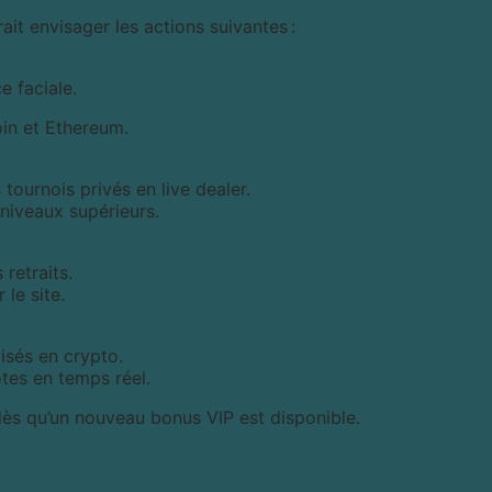
ait envisager les actions suivantes :
e faciale.
oin et Ethereum.
ournois privés en live dealer.
 niveaux supérieurs.
retraits.
le site.
isés en crypto.
tes en temps réel.
dès qu’un nouveau bonus VIP est disponible.