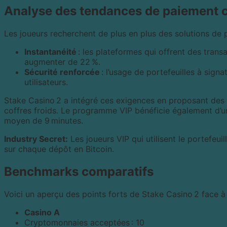
Analyse des tendances de paiement 
Les joueurs recherchent de plus en plus des solutions de
Instantanéité
: les plateformes qui offrent des trans
augmenter de 22 %.
Sécurité renforcée
: l’usage de portefeuilles à sign
utilisateurs.
Stake Casino 2 a intégré ces exigences en proposant des 
coffres froids. Le programme VIP bénéficie également d’un 
moyen de 9 minutes.
Industry Secret:
Les joueurs VIP qui utilisent le portefeui
sur chaque dépôt en Bitcoin.
Benchmarks comparatifs
Voici un aperçu des points forts de Stake Casino 2 face à
Casino A
Cryptomonnaies acceptées : 10