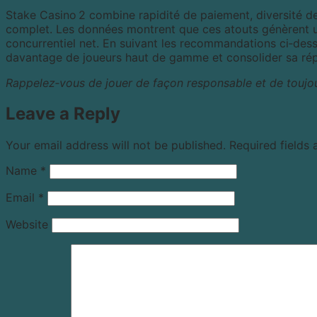
Stake Casino 2 combine rapidité de paiement, diversité d
complet. Les données montrent que ces atouts génèrent un
concurrentiel net. En suivant les recommandations ci‑dessu
davantage de joueurs haut de gamme et consolider sa répu
Rappelez‑vous de jouer de façon responsable et de toujou
Leave a Reply
Your email address will not be published.
Required fields
Name
*
Email
*
Website