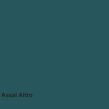
 Assai Altro