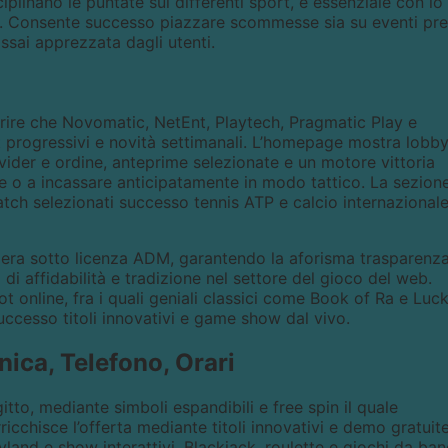
plinano le puntate sui differenti sport, è essenziale con lo
a. Consente successo piazzare scommesse sia su eventi pre
assai apprezzata dagli utenti.
erire che Novomatic, NetEnt, Playtech, Pragmatic Play e
ot progressivi e novità settimanali. L’homepage mostra lobb
ovider e ordine, anteprime selezionate e un motore vittoria
dite o a incassare anticipatamente in modo tattico. La sezione
ch selezionati successo tennis ATP e calcio internazionale
opera sotto licenza ADM, garantendo la aforisma trasparenz
 di affidabilità e tradizione nel settore del gioco del web.
slot online, fra i quali geniali classici come Book of Ra e Luc
uccesso titoli innovativi e game show dal vivo.
nica, Telefono, Orari
itto, mediante simboli espandibili e free spin il quale
ricchisce l’offerta mediante titoli innovativi e demo gratuite
nd e show interattivi. Blackjack, roulette e giochi da ba