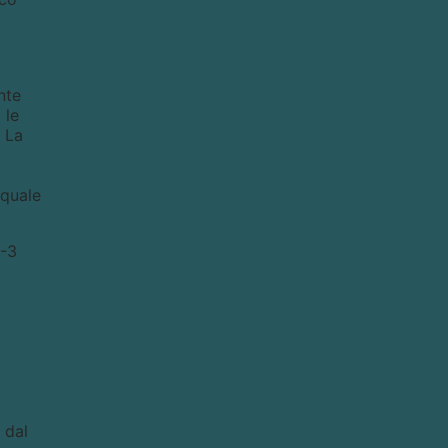
nte
 le
. La
 quale
1-3
 dal