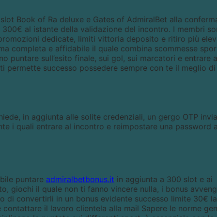
le slot Book of Ra deluxe e Gates of AdmiralBet alla conferm
 300€ al istante della validazione del incontro. I membri s
mozioni dedicate, limiti vittoria deposito e ritiro più eleva
orma completa e affidabile il quale combina scommesse spor
no puntare sull’esito finale, sui gol, sui marcatori e entrare
 ti permette successo possedere sempre con te il meglio di
hiede, in aggiunta alle solite credenziali, un gergo OTP invi
 i quali entrare al incontro e reimpostare una password a
ibile puntare
admiralbetbonus.it
in aggiunta a 300 slot e ai
to, giochi il quale non ti fanno vincere nulla, i bonus avven
 di convertirli in un bonus evidente successo limite 30€ la
contattare il lavoro clientela alla mail Sapere le norme gen