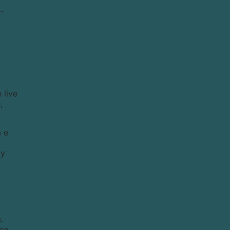
-
y
 live
,
a e
ky
.
nco