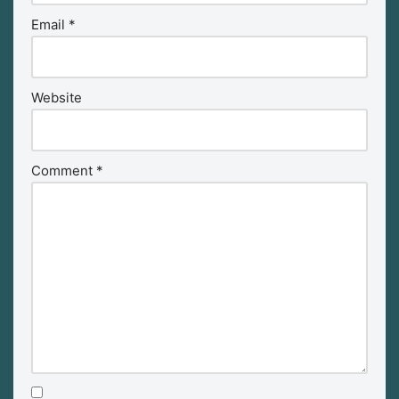
Email
*
Website
Comment
*