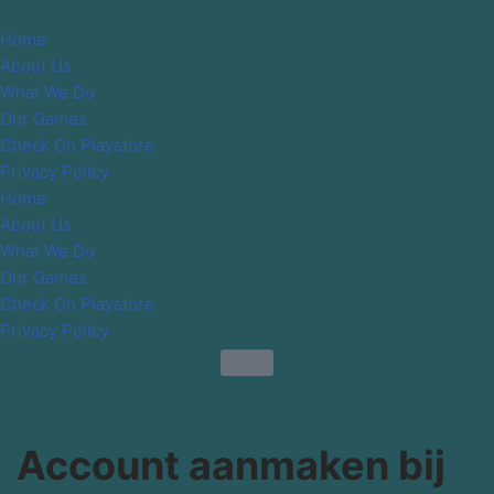
Home
Skip
About Us
to
What We Do
content
Our Games
Check On Playstore
Privacy Policy
Home
About Us
What We Do
Our Games
Check On Playstore
Privacy Policy
Account aanmaken bij