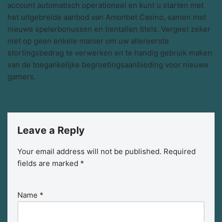
account automatisch operationeel en kunt u starten met
het uitgebreide aanbod van Amonbet Casino, samen met
nieuwe spelerbonussen en tientallen titels. Vergeet zeker
niet op geen enkele manier om uw allereerste
stortingsbedrag te verwerken en te handig gebruik maken
van de toegankelijke begroetingsaanbieding voor nieuwe
gamers.
Leave a Reply
Your email address will not be published.
Required
fields are marked
*
Name
*