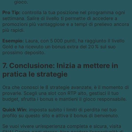
gioco.
Pro Tip:
controlla la tua posizione nel programma ogni
settimana. Salire di livello ti permette di accedere a
promozioni più vantaggiose e a tempi di prelievo ancora
più rapidi.
Esempio:
Laura, con 5 000 punti, ha raggiunto il livello
Gold e ha ricevuto un bonus extra del 20 % sul suo
prossimo deposito.
7. Conclusione: Inizia a mettere in
pratica le strategie
Ora che conosci le 8 strategie avanzate, è il momento di
provarle. Scegli una slot con RTP alto, gestisci il tuo
budget, sfrutta i bonus e mantieni il gioco responsabile.
Quick Win:
imposta subito i limiti di perdita nel tuo
profilo su questo sito e attiva il bonus di benvenuto.
Se vuoi vivere un’esperienza completa e sicura, visita
SNAI Casino oggi stesso. Non perdere l’opportunità di