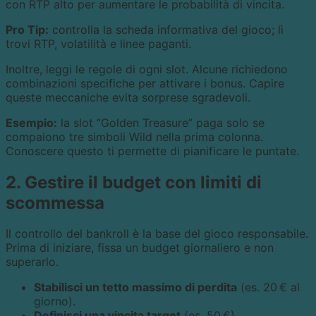
con RTP alto per aumentare le probabilità di vincita.
Pro Tip:
controlla la scheda informativa del gioco; lì
trovi RTP, volatilità e linee paganti.
Inoltre, leggi le regole di ogni slot. Alcune richiedono
combinazioni specifiche per attivare i bonus. Capire
queste meccaniche evita sorprese sgradevoli.
Esempio:
la slot “Golden Treasure” paga solo se
compaiono tre simboli Wild nella prima colonna.
Conoscere questo ti permette di pianificare le puntate.
2. Gestire il budget con limiti di
scommessa
Il controllo del bankroll è la base del gioco responsabile.
Prima di iniziare, fissa un budget giornaliero e non
superarlo.
Stabilisci un tetto massimo di perdita
(es. 20 € al
giorno).
Definisci una vincita target
(es. 50 €).