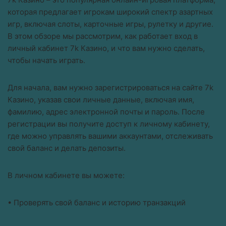
которая предлагает игрокам широкий спектр азартных
игр, включая слоты, карточные игры, рулетку и другие.
В этом обзоре мы рассмотрим, как работает вход в
личный кабинет 7k Казино, и что вам нужно сделать,
чтобы начать играть.
Для начала, вам нужно зарегистрироваться на сайте 7k
Казино, указав свои личные данные, включая имя,
фамилию, адрес электронной почты и пароль. После
регистрации вы получите доступ к личному кабинету,
где можно управлять вашими аккаунтами, отслеживать
свой баланс и делать депозиты.
В личном кабинете вы можете:
• Проверять свой баланс и историю транзакций