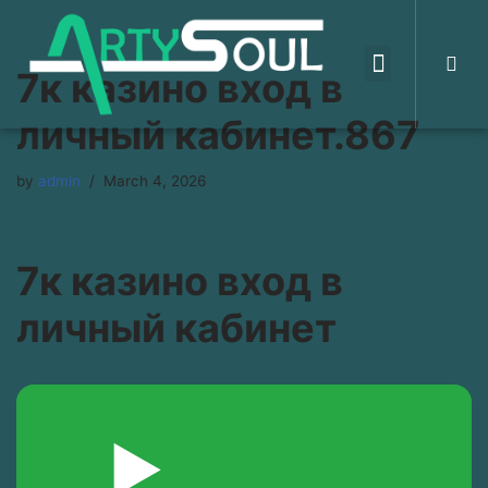
Skip
WHAT WE DO
OUR GAMES
CHECK ON PLAYSTORE
PRIVACY POLICY
7к казино вход в
to
content
личный кабинет.867
by
admin
March 4, 2026
7к казино вход в
личный кабинет
▶️