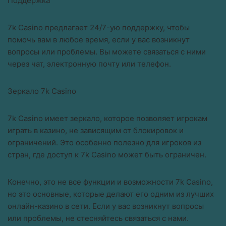
Поддержка
7k Casino предлагает 24/7-ую поддержку, чтобы
помочь вам в любое время, если у вас возникнут
вопросы или проблемы. Вы можете связаться с ними
через чат, электронную почту или телефон.
Зеркало 7k Casino
7k Casino имеет зеркало, которое позволяет игрокам
играть в казино, не зависящим от блокировок и
ограничений. Это особенно полезно для игроков из
стран, где доступ к 7k Casino может быть ограничен.
Конечно, это не все функции и возможности 7k Casino,
но это основные, которые делают его одним из лучших
онлайн-казино в сети. Если у вас возникнут вопросы
или проблемы, не стесняйтесь связаться с нами.