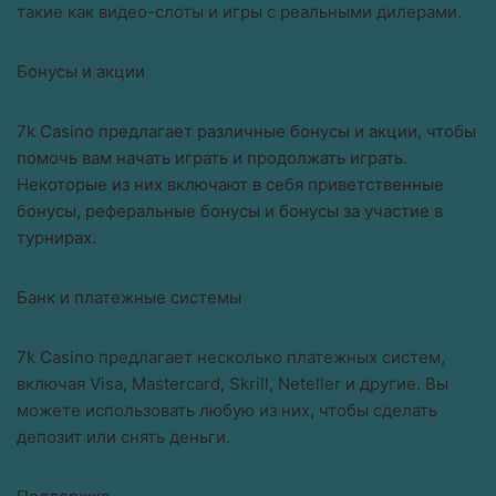
такие как видео-слоты и игры с реальными дилерами.
Бонусы и акции
7k Casino предлагает различные бонусы и акции, чтобы
помочь вам начать играть и продолжать играть.
Некоторые из них включают в себя приветственные
бонусы, реферальные бонусы и бонусы за участие в
турнирах.
Банк и платежные системы
7k Casino предлагает несколько платежных систем,
включая Visa, Mastercard, Skrill, Neteller и другие. Вы
можете использовать любую из них, чтобы сделать
депозит или снять деньги.