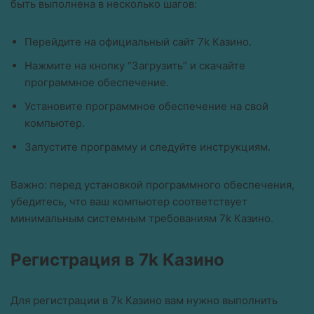
быть выполнена в несколько шагов:
Перейдите на официальный сайт 7k Казино.
Нажмите на кнопку “Загрузить” и скачайте
программное обеспечение.
Установите программное обеспечение на свой
компьютер.
Запустите программу и следуйте инструкциям.
Важно: перед установкой программного обеспечения,
убедитесь, что ваш компьютер соответствует
минимальным системным требованиям 7k Казино.
Регистрация в 7k Казино
Для регистрации в 7k Казино вам нужно выполнить