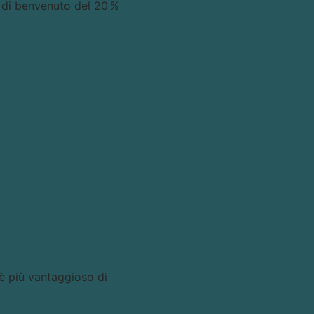
 di benvenuto del 20 %
è più vantaggioso di