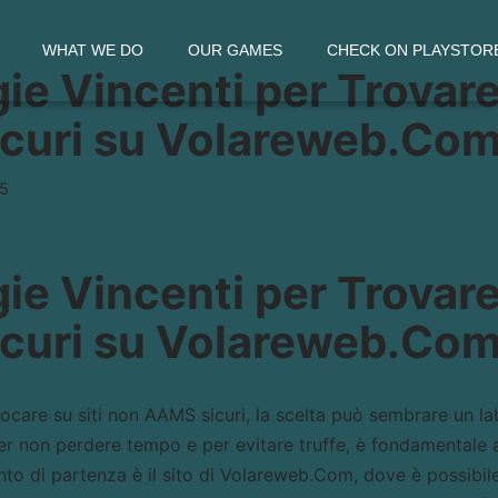
WHAT WE DO
OUR GAMES
CHECK ON PLAYSTOR
gie Vincenti per Trovare
curi su Volareweb.Co
5
gie Vincenti per Trovare
curi su Volareweb.Co
ocare su siti non AAMS sicuri, la scelta può sembrare un lab
er non perdere tempo e per evitare truffe, è fondamentale af
to di partenza è il sito di Volareweb.Com, dove è possibile