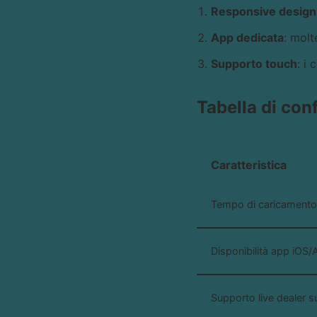
Responsive design
App dedicata
: molt
Supporto touch
: i 
Tabella di con
Caratteristica
Tempo di caricamento
Disponibilità app iOS/
Supporto live dealer s