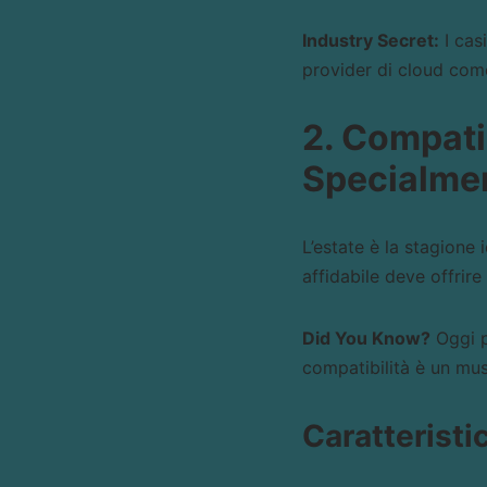
Industry Secret:
I cas
provider di cloud com
2. Compati
Specialmen
L’estate è la stagione
affidabile deve offrire
Did You Know?
Oggi p
compatibilità è un mus
Caratteristi