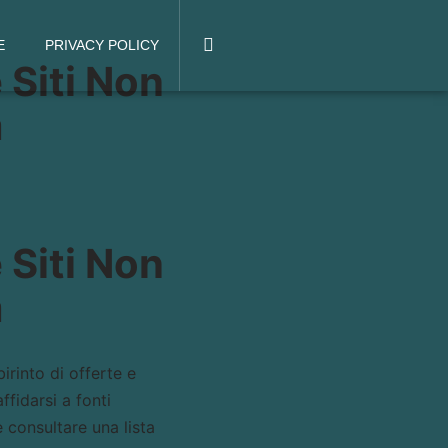
E
PRIVACY POLICY
 Siti Non
m
 Siti Non
m
irinto di offerte e
fidarsi a fonti
 consultare una lista