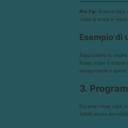
Pro Tip:
Scarica l’app 
video si avvia in meno 
Esempio di u
Supponiamo tu voglia 
flusso video è stabile
paragonabile a quella
3. Program
Durante i mesi caldi, 
AAMS sicuro dovrebbe o