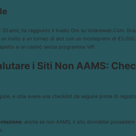
le
 30 anni, ha raggiunto il livello Oro su Volareweb.Com. Gr
 un invito a un torneo di slot con un montepremi di €5.000. 
rispetto a un casinò senza programma VIP.
lutare i Siti Non AAMS: Chec
ole, è utile avere una checklist da seguire prima di registra
entazione
: anche se non AAMS, il sito dovrebbe possedere 
o.