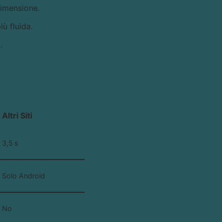
dimensione.
ù fluida.
.
Altri Siti
3,5 s
Solo Android
No