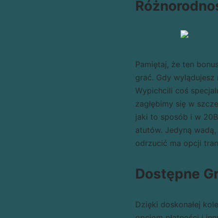
Różnorodnoś
Pamiętaj, że ten bonus
grać. Gdy wylądujesz
Wypichcili coś specj
zagłębimy się w szcze
jaki to sposób i w 20
atutów. Jedyną wadą, 
odrzucić ma opcji tra
Dostępne G
Dzięki doskonałej ko
opcjom płatności i in