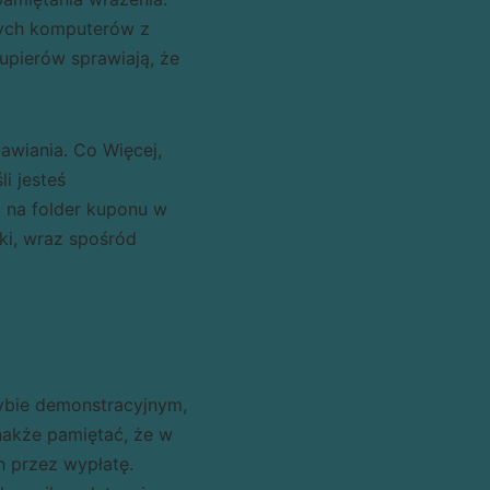
wnych komputerów z
upierów sprawiają, że
awiania. Co Więcej,
i jesteś
 na folder kuponu w
ki, wraz spośród
ybie demonstracyjnym,
nakże pamiętać, że w
 przez wypłatę.