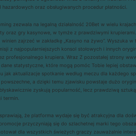
 hazardowych oraz obsługiwanych procedur płatności.
ming zezwala na legalną działalność 20Bet w wielu krajach
ty oraz gry kasynowe, w tymże z prawdziwymi krupierami. 
 winien zajrzeć w zakładkę „Kasyno na żywo”. Wyszuka w t
isji z najpopularniejszych konsol stołowych i innych orygi
z profesjonalnego krupiera. Wraz Z pozostałej strony ww
 dane statystyczne, które mogą pomóc Tobie lepiej obstawi
ju jak aktualizacje spotkanie według meczu dla każdego sp
 powszechne, a dzięki temu zjawisku powstaje dużo orygi
łyskawicznie zyskują popularność, lecz prawdziwą sztuką 
i termin.
prawiają, że platforma wydaje się być atrakcyjna dla do
 promocje przyczyniają się do szlachetnej marki tego obsz
tował dla wszystkich świeżych graczy zauważalnie intere