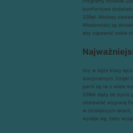
Programy mobilne 20B
komfortowe doświadcze
20Bet. Możesz obstawi
Wiadomości są aktuali
aby zapewnić sobie n
Najważniejs
Gry w tejże klasy łąc
stacjonarnym. Dzięki 
partii są na o wiele 
20Bet dąży do bycia p
obstawiać wygraną Fun
w dzisiejszych latach
wydaje się, żeby wzią