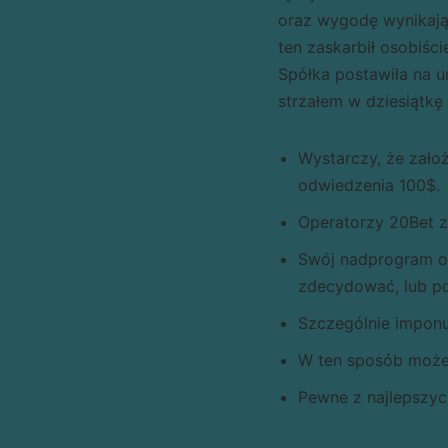
oraz wygodę wynikają
ten zaskarbił osobiśc
Spółka postawiła na u
strzałem w dziesiątkę 
Wystarczy, że założ
odwiedzenia 100$.
Operatorzy 20Bet z
Swój nadprogram o
zdecydować, lub po
Szczególnie imponu
W ten sposób może
Pewne z najlepszych