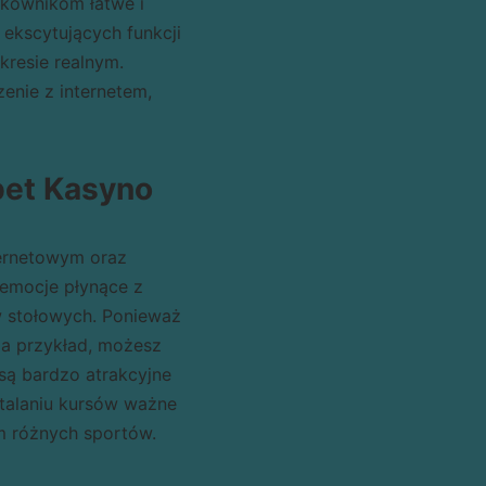
tkownikom łatwe i
ekscytujących funkcji
kresie realnym.
enie z internetem,
bet Kasyno
ternetowym oraz
 emocje płynące z
w stołowych. Ponieważ
Na przykład, możesz
są bardzo atrakcyjne
stalaniu kursów ważne
em różnych sportów.