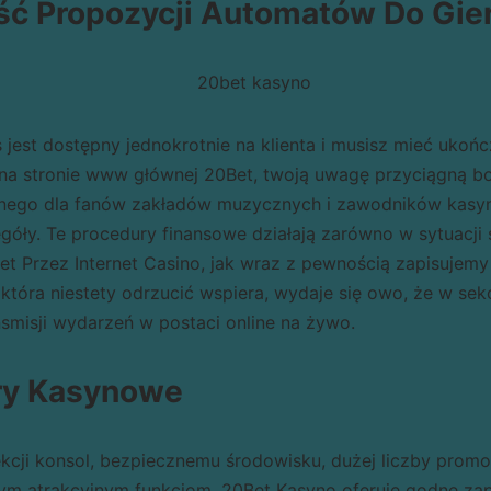
ć Propozycji Automatów Do Gie
 jest dostępny jednokrotnie na klienta i musisz mieć ukońc
 na stronie www głównej 20Bet, twoją uwagę przyciągną bo
alnego dla fanów zakładów muzycznych i zawodników kasy
góły. Te procedury finansowe działają zarówno w sytuacji
Bet Przez Internet Casino, jak wraz z pewnością zapisujem
która niestety odrzucić wspiera, wydaje się owo, że w sek
nsmisji wydarzeń w postaci online na żywo.
ry Kasynowe
lekcji konsol, bezpiecznemu środowisku, dużej liczby pro
nym atrakcyjnym funkcjom, 20Bet Kasyno oferuje godne zap