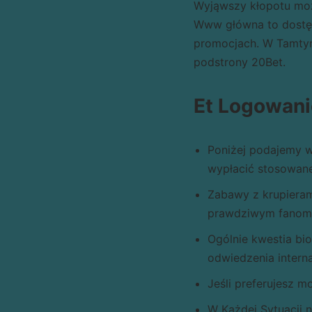
Wyjąwszy kłopotu moż
Www główna to dostę
promocjach. W Tamtym
podstrony 20Bet.
Et Logowani
Poniżej podajemy w
wypłacić stosowane
Zabawy z krupieram
prawdziwym fanom 
Ogólnie kwestia bi
odwiedzenia intern
Jeśli preferujesz m
W Każdej Sytuacji 