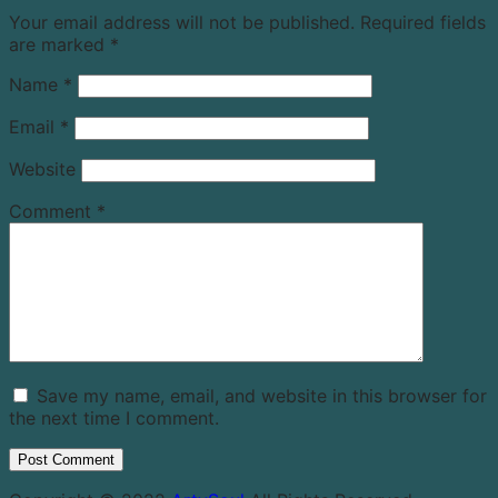
Your email address will not be published.
Required fields
are marked
*
Name
*
Email
*
Website
Comment
*
Save my name, email, and website in this browser for
the next time I comment.