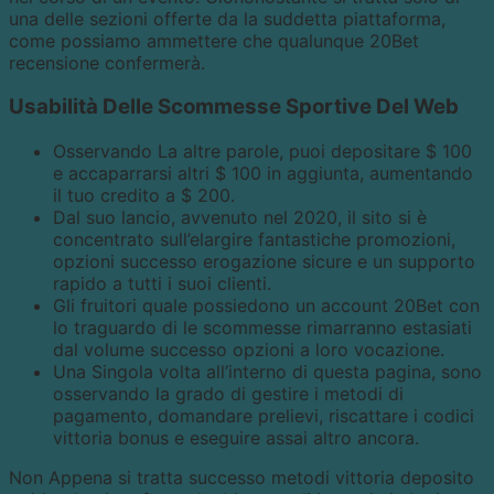
una delle sezioni offerte da la suddetta piattaforma,
come possiamo ammettere che qualunque 20Bet
recensione confermerà.
Usabilità Delle Scommesse Sportive Del Web
Osservando La altre parole, puoi depositare $ 100
e accaparrarsi altri $ 100 in aggiunta, aumentando
il tuo credito a $ 200.
Dal suo lancio, avvenuto nel 2020, il sito si è
concentrato sull’elargire fantastiche promozioni,
opzioni successo erogazione sicure e un supporto
rapido a tutti i suoi clienti.
Gli fruitori quale possiedono un account 20Bet con
lo traguardo di le scommesse rimarranno estasiati
dal volume successo opzioni a loro vocazione.
Una Singola volta all’interno di questa pagina, sono
osservando la grado di gestire i metodi di
pagamento, domandare prelievi, riscattare i codici
vittoria bonus e eseguire assai altro ancora.
Non Appena si tratta successo metodi vittoria deposito