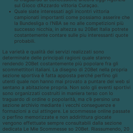
sul Gioco d’Azzardo vittoria Curaçao.
Quale siate interessati agli incontri vittoria
campionati importanti come possiamo asserire che
la Bundesliga o l’NBA se no alle competizioni più
successo nicchia, in altezza su 20Bet Italia potrete
costantemente contare sulle piu interessanti quote
probabili.
La varietà e qualità dei servizi realizzati sono
determinate delle principali ragioni quale stanno
rendendo 20Bet costantemente più popolare fra gli
scommettitori italiani. La disegno di 20Bet nella propria
sezione sportiva è fatta apposta perché perfino gli
utenti quale non hanno mai provato a puntare del web si
sentano a abitazione propria. Non solo gli eventi sportivi
sono organizzati costruiti in maniera terso con lo
traguardo di ordine o popolarità, ma c’è persino una
sezione archivio mediante i vecchi conseguenze e
formazioni a cui attingere. Le scommesse online passate
o perfino memorizzate e non addirittura giocate
vengono effettuate sempre consultabili dalla sezione
dedicata Le Mie Scommesse so 20Bet. Riassumendo, 20