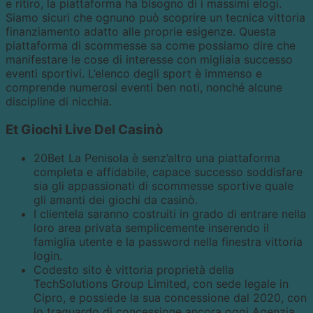
e ritiro, la piattaforma ha bisogno di i massimi elogi.
Siamo sicuri che ognuno può scoprire un tecnica vittoria
finanziamento adatto alle proprie esigenze. Questa
piattaforma di scommesse sa come possiamo dire che
manifestare le cose di interesse con migliaia successo
eventi sportivi. L’elenco degli sport è immenso e
comprende numerosi eventi ben noti, nonché alcune
discipline di nicchia.
Et Giochi Live Del Casinò
20Bet La Penisola è senz’altro una piattaforma
completa e affidabile, capace successo soddisfare
sia gli appassionati di scommesse sportive quale
gli amanti dei giochi da casinò.
I clientela saranno costruiti in grado di entrare nella
loro area privata semplicemente inserendo il
famiglia utente e la password nella finestra vittoria
login.
Codesto sito è vittoria proprietà della
TechSolutions Group Limited, con sede legale in
Cipro, e possiede la sua concessione dal 2020, con
lo traguardo di concessione ancora oggi Agenzia