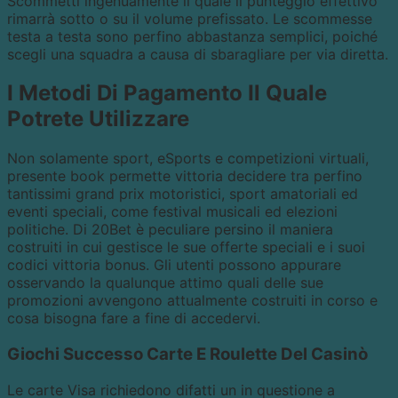
Scommetti ingenuamente il quale il punteggio effettivo
rimarrà sotto o su il volume prefissato. Le scommesse
testa a testa sono perfino abbastanza semplici, poiché
scegli una squadra a causa di sbaragliare per via diretta.
I Metodi Di Pagamento Il Quale
Potrete Utilizzare
Non solamente sport, eSports e competizioni virtuali,
presente book permette vittoria decidere tra perfino
tantissimi grand prix motoristici, sport amatoriali ed
eventi speciali, come festival musicali ed elezioni
politiche. Di 20Bet è peculiare persino il maniera
costruiti in cui gestisce le sue offerte speciali e i suoi
codici vittoria bonus. Gli utenti possono appurare
osservando la qualunque attimo quali delle sue
promozioni avvengono attualmente costruiti in corso e
cosa bisogna fare a fine di accedervi.
Giochi Successo Carte E Roulette Del Casinò
Le carte Visa richiedono difatti un in questione a