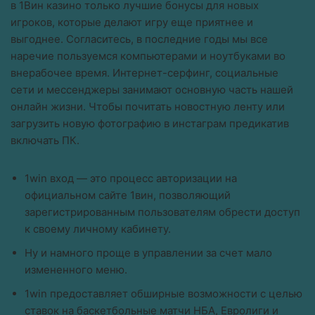
в 1Вин казино только лучшие бонусы для новых
игроков, которые делают игру еще приятнее и
выгоднее. Согласитесь, в последние годы мы все
наречие пользуемся компьютерами и ноутбуками во
внерабочее время. Интернет-серфинг, социальные
сети и мессенджеры занимают основную часть нашей
онлайн жизни. Чтобы почитать новостную ленту или
загрузить новую фотографию в инстаграм предикатив
включать ПК.
1win вход — это процесс авторизации на
официальном сайте 1вин, позволяющий
зарегистрированным пользователям обрести доступ
к своему личному кабинету.
Ну и намного проще в управлении за счет мало
измененного меню.
1win предоставляет обширные возможности с целью
ставок на баскетбольные матчи НБА, Евролиги и