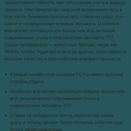
предоставляя гибкость при пополнении счета и выводе
средств. 1Win предлагает широкий ассортимент игр, в
том числе букмекерскую контору, ставки на спорт, live-
casino и традиционные игровые автоматы. Особенно
впечатляет коллекция изо более чем игр, включая
современные слоты и классические автоматы 777.
Среди провайдеров — известные бренды, такие как
NetEnt, Amatic, Yggdrasil и многие другие, союз гарантия
высокое качество и разнообразие игрового процесса.
Каждый онлайн слот оснащен ГСЧ и имеет высокий
степень отдачи.
Особенно впечатляет коллекция предлог более чем
игр, включительно современные слоты и
классические автоматы 777.
Ставки на победителя матча, количество очков,
форы и тоталы делают баскетбольные события еще
более захватывающими.