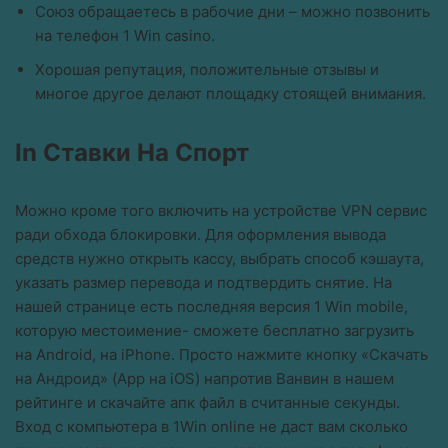
Союз обращаетесь в рабочие дни – можно позвонить
на телефон 1 Win casino.
Хорошая репутация, положительные отзывы и
многое другое делают площадку стоящей внимания.
In Ставки На Спорт
Можно кроме того включить на устройстве VPN сервис
ради обхода блокировки. Для оформления вывода
средств нужно открыть кассу, выбрать способ кэшаута,
указать размер перевода и подтвердить снятие. На
нашей странице есть последняя версия 1 Win mobile,
которую местоимение- сможете бесплатно загрузить
на Android, на iPhone. Просто нажмите кнопку «Скачать
на Андроид» (App на iOS) напротив Ванвин в нашем
рейтинге и скачайте апк файл в считанные секунды.
Вход с компьютера в 1Win online не даст вам сколько