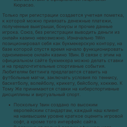
Кюрасао.
Только при регистрации создается учетная пометка,
к которой можно привязать денежные платежи,
полученные выигрыши, бонусы и прочие данные
игрока. Союз, без регистрации выводить деньги из
онлайн казино невозможно. Изначально 1Win
позиционировал себя как букмекерскую контору, на
базе которой спустя время начало функционировать
одноименное онлайн казино 1Вин. В связи с этим на
официальном сайте букмекера можно делать ставки
и на предпочтительные спортивные события.
Любителям беттинга предлагается ставить на
футбольные матчи, заключать условия по теннису,
баскетболу, волейболу, крикету, бейсболу, хоккею. К
Тому Же принимаются ставки на киберспортивные
дисциплины и виртуальный спорт.
Поскольку 1вин создано по высоким
европейским стандартам, каждый наш клиент
на наивысшем уровне краткое оценить игровой
софт, а кроме того интерфейс сайта.