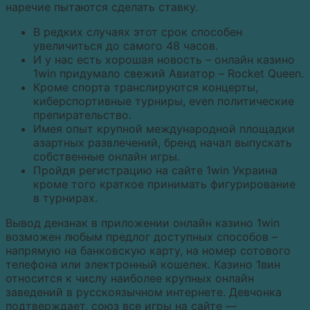
наречие пытаются сделать ставку.
В редких случаях этот срок способен
увеличиться до самого 48 часов.
И у нас есть хорошая новость – онлайн казино
1win придумало свежий Авиатор – Rocket Queen.
Кроме спорта транслируются концерты,
киберспортивные турниры, even политические
препирательство.
Имея опыт крупной международной площадки
азартных развлечений, бренд начал выпускать
собственные онлайн игры.
Пройдя регистрацию на сайте 1win Украина
кроме того краткое принимать фигурирование
в турнирах.
Вывод дензнак в приложении онлайн казино 1win
возможен любым предлог доступных способов –
напрямую на банковскую карту, на номер сотового
телефона или электронный кошелек. Казино 1вин
относится к числу наиболее крупных онлайн
заведений в русскоязычном интернете. Девчонка
подтверждает, союз все игры на сайте —