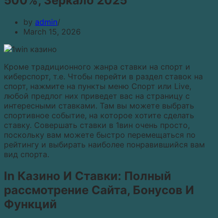
500%, Зеркало 2025
by
admin
March 15, 2026
Кроме традиционного жанра ставки на спорт и
киберспорт, т.е. Чтобы перейти в раздел ставок на
спорт, нажмите на пункты меню Спорт или Live,
любой предлог них приведет вас на страницу с
интересными ставками. Там вы можете выбрать
спортивное событие, на которое хотите сделать
ставку. Совершать ставки в 1вин очень просто,
поскольку вам можете быстро перемещаться по
рейтингу и выбирать наиболее понравившийся вам
вид спорта.
In Казино И Ставки: Полный
рассмотрение Сайта, Бонусов И
Функций