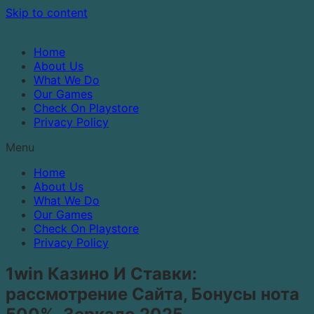
Skip to content
Home
About Us
What We Do
Our Games
Check On Playstore
Privacy Policy
Menu
Home
About Us
What We Do
Our Games
Check On Playstore
Privacy Policy
1win Казино И Ставки:
рассмотрение Сайта, Бонусы нота