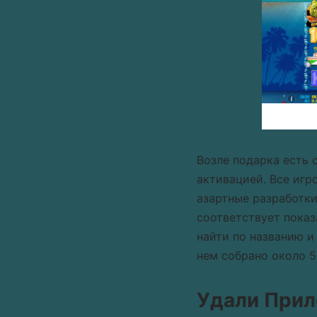
Возле подарка есть 
активацией. Все игр
азартные разработки
соответствует пока
найти по названию и
нем собрано около 5
Удали Прил