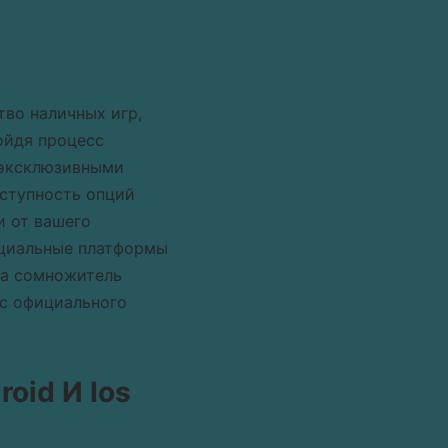
тво наличных игр,
ойдя процесс
 эксклюзивными
ступность опций
и от вашего
оциальные платформы
та сомножитель
 с официального
oid И Ios