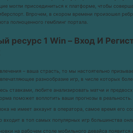
ие могли присоединиться к платформе, чтобы совершат
иберспорт. Впрочем, в скором времени произошел ребр
нота полноценного гемблинг портала.
й ресурс 1 Win – Вход И Регис
к
влечения – ваша страсть, то мы настоятельно призыва
впечатляющее разнообразие игр, в числе которых боле
тесь ставками, любите анализировать матчи и предвос
форма поможет воплотить ваши прогнозы в реальность.
ока не имеет аккаунт в оператора, самое время его со
 входит в топ самых популярных игр большинства онла
новки на рабочем столе мобильного девайса появится 