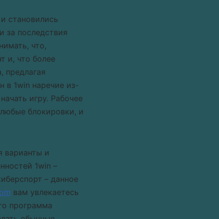
 и становились
и за последствия
имать, что,
т и, что более
, предлагая
 в 1win наречие из-
начать игру. Рабочее
 любые блокировки, и
я варианты и
нностей 1win –
киберспорт – данное
com
вам увлекаетесь
то программа
елать обычные