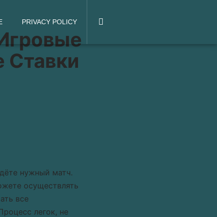
E
PRIVACY POLICY
 Игровые
 Ставки
дёте нужный матч.
можете осуществлять
ать все
роцесс легок, не