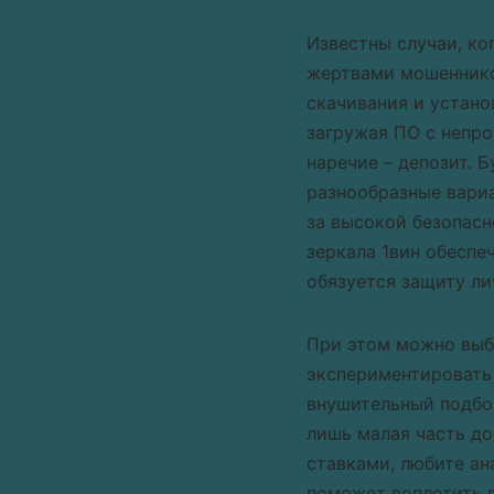
Известны случаи, ко
жертвами мошенников
скачивания и устано
загружая ПО с непро
наречие – депозит. 
разнообразные вариа
за высокой безопасн
зеркала 1вин обеспе
обязуется защиту ли
При этом можно выб
экспериментировать 
внушительный подбор
лишь малая часть д
ставками, любите ан
поможет воплотить в