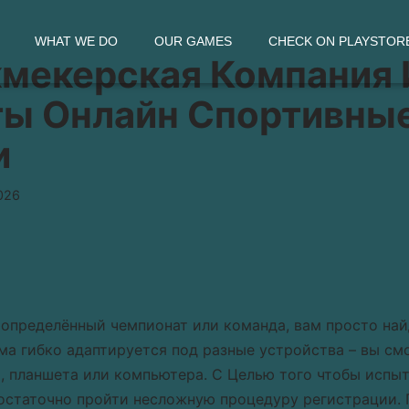
WHAT WE DO
OUR GAMES
CHECK ON PLAYSTOR
кмекерская Компания
ы Онлайн Спортивные
и
026
 определённый чемпионат или команда, вам просто най
ма гибко адаптируется под разные устройства – вы с
, планшета или компьютера. С Целью того чтобы испыт
остаточно пройти несложную процедуру регистрации. П