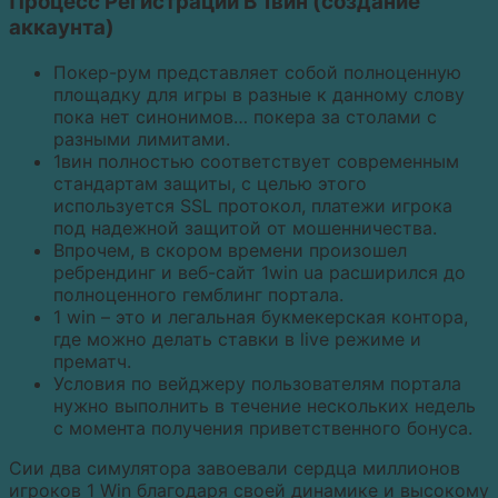
Пр͏оцесс͏ Регистрации В 1в͏ин (создание
͏аккаунта)
Покер-рум представляет собой полноценную
площадку для игры в разные к данному слову
пока нет синонимов… покера за столами с
разными лимитами.
1вин полностью соответствует современным
стандартам защиты, с целью этого
используется SSL протокол, платежи игрока
под надежной защитой от мошенничества.
Впрочем, в скором времени произошел
ребрендинг и веб-сайт 1win ua расширился до
полноценного гемблинг портала.
1 win – это и легальная букмекерская контора,
где можно делать ставки в live режиме и
прематч.
Условия по вейджеру пользователям портала
нужно выполнить в течение нескольких недель
с момента получения приветственного бонуса.
Сии два симулятора завоевали сердца миллионов
игроков 1 Win благодаря своей динамике и высокому