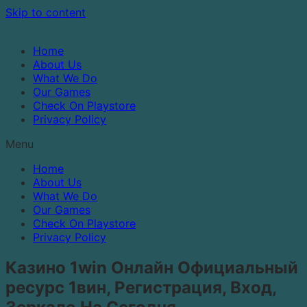
Skip to content
Home
About Us
What We Do
Our Games
Check On Playstore
Privacy Policy
Menu
Home
About Us
What We Do
Our Games
Check On Playstore
Privacy Policy
Казино 1win Онлайн Официальный
ресурс 1вин, Регистрация, Вход,