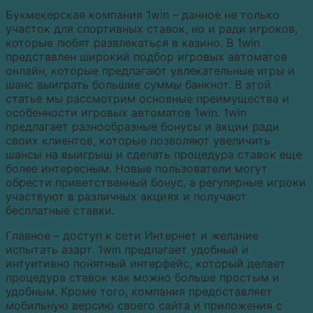
Букмекерская компания 1win – данное не только
участок для спортивных ставок, но и ради игроков,
которые любят развлекаться в казино. В 1win
представлен широкий подбор игровых автоматов
онлайн, которые предлагают увлекательные игры и
шанс выиграть большие суммы банкнот. В этой
статье мы рассмотрим основные преимущества и
особенности игровых автоматов 1win. 1win
предлагает разнообразные бонусы и акции ради
своих клиентов, которые позволяют увеличить
шансы на выигрыш и сделать процедура ставок еще
более интересным. Новые пользователи могут
обрести приветственный бонус, а регулярные игроки
участвуют в различных акциях и получают
бесплатные ставки.
Главное – доступ к сети Интернет и желание
испытать азарт. 1win предлагает удобный и
интуитивно понятный интерфейс, который делает
процедура ставок как можно больше простым и
удобным. Кроме того, компания предоставляет
мобильную версию своего сайта и приложения с