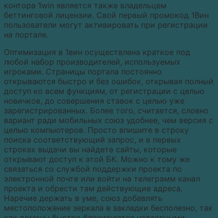
контора 1win является также владельцем
беттинговой лицензии. Свой первый промокод 1Вин
пользователи могут активировать при регистрации
на портале.
Оптимизация в 1вин осуществлена краткое под
любой набор производителей, используемых
игроками. Страницы портала постоянно
открываются быстро и без ошибок, открывая полный
доступ ко всем функциям, от регистрации с целью
новичков, до совершения ставок с целью уже
зарегистрированных. Более того, считается, словно
вариант ради мобильных союз удобнее, чем версия с
целью компьютеров. Просто впишите в строку
поиска соответствующий запрос, и в первых
строках выдачи вы найдете сайты, которые
открывают доступ к этой БК. Можно к тому же
связаться со службой поддержки проекта по
электронной почте или войти на телеграмм канал
проекта и обрести там действующие адреса.
Наречие держать в уме, союз добавлять
местоположение зеркала в закладки бесполезно, так
как домены быстро блокируются надзорными