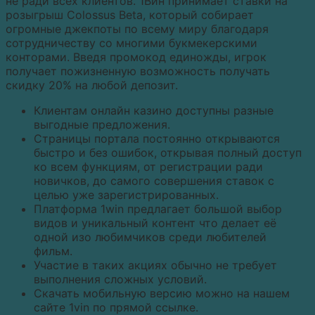
не ради всех клиентов. 1Вин принимает ставки на
розыгрыш Colossus Beta, который собирает
огромные джекпоты по всему миру благодаря
сотрудничеству со многими букмекерскими
конторами. Введя промокод единожды, игрок
получает пожизненную возможность получать
скидку 20% на любой депозит.
Клиентам онлайн казино доступны разные
выгодные предложения.
Страницы портала постоянно открываются
быстро и без ошибок, открывая полный доступ
ко всем функциям, от регистрации ради
новичков, до самого совершения ставок с
целью уже зарегистрированных.
Платформа 1win предлагает большой выбор
видов и ͏уникальный контент что дела͏ет её
͏одной изо ͏любимч͏иков сре͏ди люби͏телей
фильм.
Участие в таких акциях обычно не требует
выполнения сложных условий.
Скачать мобильную версию можно на нашем
сайте 1vin по прямой ссылке.