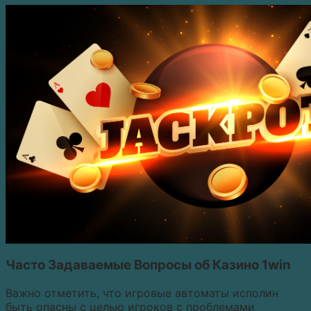
Часто Задаваемые Вопросы об Казино 1win
Важно отметить, что игровые автоматы исполин
быть опасны с целью игроков с проблемами