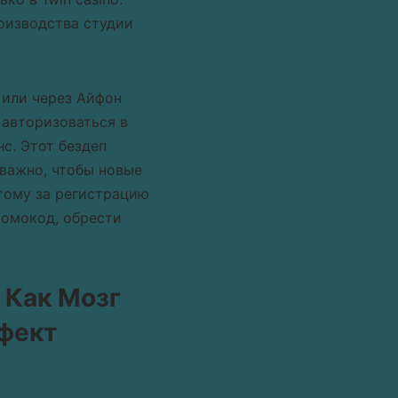
роизводства студии
 или через Айфон
 авторизоваться в
нс. Этот бездеп
 важно, чтобы новые
тому за регистрацию
ромокод, обрести
 Как Мозг
фект