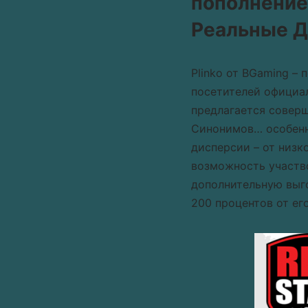
пополнение
Реальные Д
Plinko от BGaming –
посетителей официал
предлагается соверш
Синонимов… особенно
дисперсии – от низк
возможность участво
дополнительную выго
200 процентов от ег