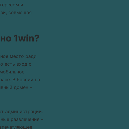
тересом и
ози, совмещая
но 1win?
чное место ради
о есть вход с
 мобильное
бане. В России на
ивный домен –
от администрации.
тные развлечения –
 впечатляющее