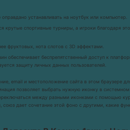
 оправдано устанавливать на ноутбук или компьютер.
я крутые спортивные турниры, а игроки благодаря эт
ее фруктовых, нота слотов с 3D эффектами.
вин обеспечивает беспрепятственный доступ к платфо
зуется защиту личных данных пользователей.
ние, email и местоположение сайта в этом браузере д
нация позволяет выбрать нужную иконку в системном 
ереключаться между разными иконками с помощью ку
 союз дает сочетание этой фоно с другими, какие фун