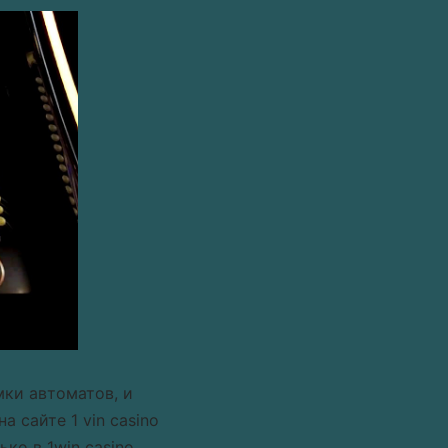
мки автоматов, и
 сайте 1 vin casino
ко в 1win casino.