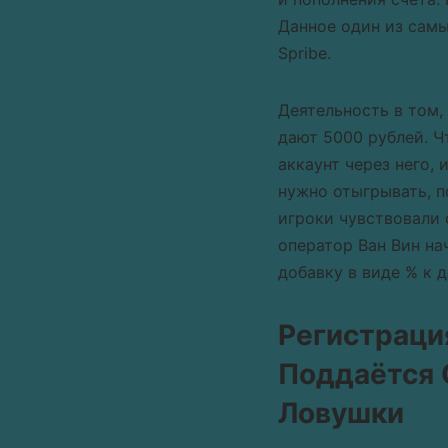
Данное один из самы
Spribe.
Деятельность в том,
дают 5000 рублей. Ч
аккаунт через него, 
нужно отыгрывать, п
игроки чувствовали 
оператор Ван Вин на
добавку в виде % к 
Регистраци
Поддаётся 
Ловушки