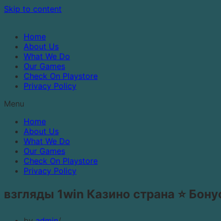
Skip to content
Home
About Us
What We Do
Our Games
Check On Playstore
Privacy Policy
Menu
Home
About Us
What We Do
Our Games
Check On Playstore
Privacy Policy
взгляды 1win Казино страна ⭐️ Бону
by
admin