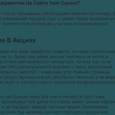
кументов На Сайте 1win Casino?
етторов, прошедших регистрацию наречие букмекера. 
и уникальный игровой опыт с целью своих пользовател
, соответствуя интересам участников букмекерской
ие В Акциях
краш-игр ради заработка средств, которые сопровожд
ие то, буква чем ранее многие гемблеры не могли и
тсутствие максимального множителя, потому как он не
ние 1Win регистрируется подобно и через десктопный
альном сайте БК – в верхнем углу главной страницы
то ресурс функционирует абсолютно легально и не веша
ействует в соответствии с политикой конфиденциально
то, где больше приз. Все они отличаются простыми
у провайдера 1win game постоянно имеет режим обучен
и не передает данные третьим лицам. Разглашение
органов при наличии соответствующего ордера или