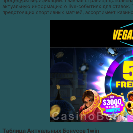
процедуры верификации. Главная страница дополнен
актуальную информацию о live-событиях для ставок.
предстоящих спортивных матчей, ассортимент казино 
Таблица Актуальных Бонусов 1win