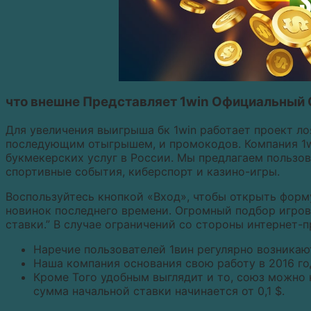
что внешне Представляет 1win Официальный 
Для увеличения выигрыша бк 1win работает проект л
последующим отыгрышем, и промокодов. Компания 1wi
букмекерских услуг в России. Мы предлагаем пользо
спортивные события, киберспорт и казино-игры.
Воспользуйтесь кнопкой «Вход», чтобы открыть форму
новинок последнего времени. Огромный подбор игров
ставки.” В случае ограничений со стороны интернет-
Наречие пользователей 1вин регулярно возникаю
Наша компания основания свою работу в 2016 год
Кроме Того удобным выглядит и то, союз можно 
сумма начальной ставки начинается от 0,1 $.