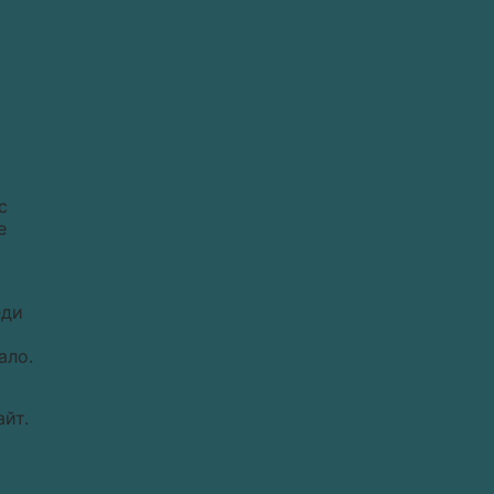
с
е
еди
ало.
айт.