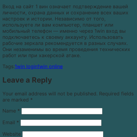
Вход на сайт 1 вин означает подтверждение вашей
личности, охрана данных и сохранение всех ваших
настроек и истории. Независимо от того,
используете ли вам компьютер, планшет или
мобильный телефон — именно через 1win вход вы
подключаетесь к своему аккаунту. Использовать
рабочие зеркала рекомендуется в разных случаях.
Они незаменимы во время проведения технических
работ или при хакерской атаке.
Tags:
1win login
1win online
Leave a Reply
Your email address will not be published.
Required fields
are marked
*
Name
*
Email
*
Website