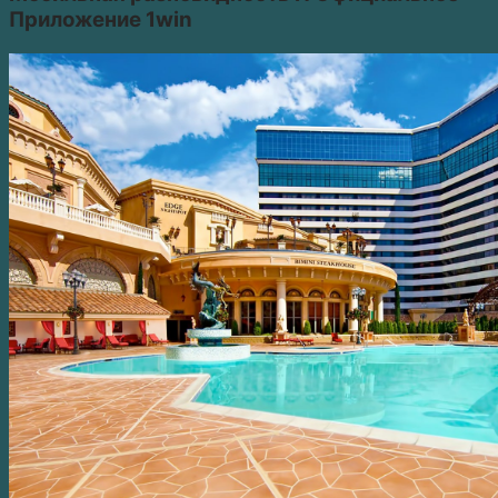
Приложение 1win