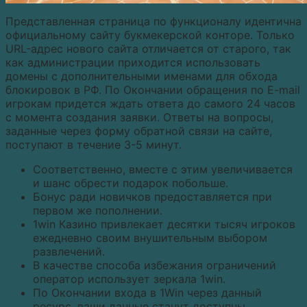
Представленная страница по функционалу идентична
официальному сайту букмекерской конторе. Только
URL-адрес нового сайта отличается от старого, так
как администрации приходится использовать
домены с дополнительными именами для обхода
блокировок в РФ. По Окончании обращения по E-mail
игрокам придется ждать ответа до самого 24 часов
с момента создания заявки. Ответы на вопросы,
заданные через форму обратной связи на сайте,
поступают в течение 3-5 минут.
Соответственно, вместе с этим увеличивается
и шанс обрести подарок побольше.
Бонус ради новичков предоставляется при
первом же пополнении.
1win Казино привлекает десятки тысяч игроков
ежедневно своим внушительным выбором
развлечений.
В качестве способа избежания ограничений
оператор использует зеркала 1win.
По Окончании входа в 1Win через данный
ресурс, ваши данные станут доступны