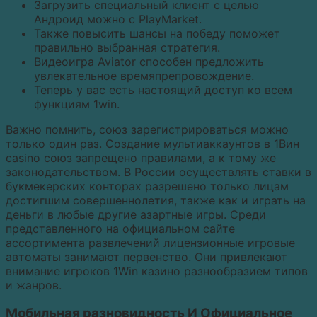
Загрузить специальный клиент с целью
Андроид можно с PlayMarket.
Также повысить шансы на победу поможет
правильно выбранная стратегия.
Видеоигра Aviator способен предложить
увлекательное времяпрепровождение.
Теперь у вас есть настоящий доступ ко всем
функциям 1win.
Важно помнить, союз зарегистрироваться можно
только один раз. Создание мультиаккаунтов в 1Вин
casino союз запрещено правилами, а к тому же
законодательством. В России осуществлять ставки в
букмекерских конторах разрешено только лицам
достигшим совершеннолетия, также как и играть на
деньги в любые другие азартные игры. Среди
представленного на официальном сайте
ассортимента развлечений лицензионные игровые
автоматы занимают первенство. Они привлекают
внимание игроков 1Win казино разнообразием типов
и жанров.
Мобильная разновидность И Официальное