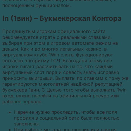
полноценным функционалом.
In (1вин) – Букмекерская Контора
Продвинутым игрокам официального сайта
рекомендуется играть с реальными ставками,
выбирая при этом в игровом автомате режим на
деньги. Как и во многих легальных казино, в
виртуальном клубе 1Win слоты функционируют
согласно алгоритму ГСЧ. Благодаря этому все
игроки гигант рассчитывать на то, что каждый
виртуальный слот пора и совесть знать исправно
приносить выигрыши. Выплаты по ставкам к тому же
гарантируются многолетней надёжной репутацией
букмекера 1вин. С Целью того чтобы выполнить 1win
вход, нужно перейти на официальный ресурс или
рабочее зеркало.
Наречие нужно проследить, чтобы все поля
профиля в социальной сети были полностью
заполнены.
При выборе метода пополнения или снятия