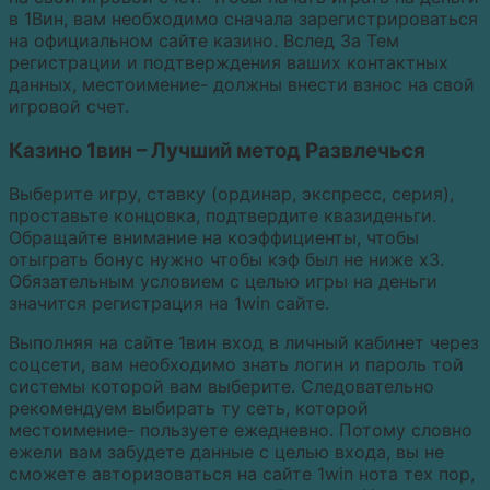
в 1Вин, вам необходимо сначала зарегистрироваться
на официальном сайте казино. Вслед За Тем
регистрации и подтверждения ваших контактных
данных, местоимение- должны внести взнос на свой
игровой счет.
Казино 1вин – Лучший метод Развлечься
Выберите игру, ставку (ординар, экспресс, серия),
проставьте концовка, подтвердите квазиденьги.
Обращайте внимание на коэффициенты, чтобы
отыграть бонус нужно чтобы кэф был не ниже х3.
Обязательным условием с целью игры на деньги
значится регистрация на 1win сайте.
Выполняя на сайте 1вин вход в личный кабинет через
соцсети, вам необходимо знать логин и пароль той
системы которой вам выберите. Следовательно
рекомендуем выбирать ту сеть, которой
местоимение- пользуете ежедневно. Потому словно
ежели вам забудете данные с целью входа, вы не
сможете авторизоваться на сайте 1win нота тех пор,