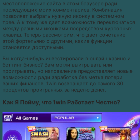
местоположение сайта в этом браузере ради
последующих моих комментариев. Комбинация
позволяет выбрать нужную иконку в системном
трее. А к тому же дает возможность переключаться
между разными иконками посредством курсорных
клавиш. Теперь рассмотрим, что дает сочетание
этой фортепьяно с другими, какие функции
становятся доступными.
Вы когда-нибудь инвестировали в онлайн казино и
беттинг бизнес? Вам могли выигрывать или
проигрывать, но направление предоставляет новые
возможности ради заработка без метка потери
ваших финансов. 1win возвращает до самого 30
процентов проигранных за неделю денег.
Как Я Пойму, что 1win Работает Честно?