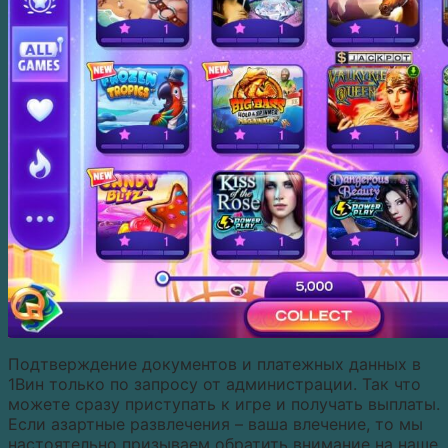
Подтверждение документов и платежных данных в
1Вин только по запросу от администрации. Так что
можете сразу приступать к игре и получать выплаты.
Если азартные развлечения – ваша влечение, то мы
настоятельно призываем обратить внимание на наше