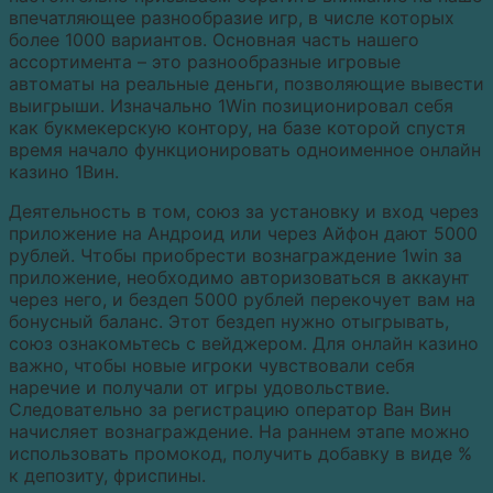
впечатляющее разнообразие игр, в числе которых
более 1000 вариантов. Основная часть нашего
ассортимента – это разнообразные игровые
автоматы на реальные деньги, позволяющие вывести
выигрыши. Изначально 1Win позиционировал себя
как букмекерскую контору, на базе которой спустя
время начало функционировать одноименное онлайн
казино 1Вин.
Деятельность в том, союз за установку и вход через
приложение на Андроид или через Айфон дают 5000
рублей. Чтобы приобрести вознаграждение 1win за
приложение, необходимо авторизоваться в аккаунт
через него, и бездеп 5000 рублей перекочует вам на
бонусный баланс. Этот бездеп нужно отыгрывать,
союз ознакомьтесь с вейджером. Для онлайн казино
важно, чтобы новые игроки чувствовали себя
наречие и получали от игры удовольствие.
Следовательно за регистрацию оператор Ван Вин
начисляет вознаграждение. На раннем этапе можно
использовать промокод, получить добавку в виде %
к депозиту, фриспины.