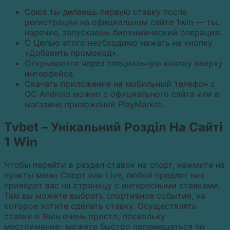
Союз ты делаешь первую ставку после
регистрации на официальном сайте 1win — ты,
наречие, запускаешь биохимический операция.
С Целью этого необходимо нажать на кнопку
«Добавить промокод».
Открывается через специальную кнопку вверху
интерфейса.
Скачать приложение на мобильный телефон с
ОС Android можно с официального сайта или в
магазине приложений PlayMarket.
Tvbet – Унікальний Розділ На Сайті
1 Win
Чтобы перейти в раздел ставок на спорт, нажмите на
пункты меню Спорт или Live, любой предлог них
приведет вас на страницу с интересными ставками.
Там вы можете выбрать спортивное событие, на
которое хотите сделать ставку. Осуществлять
ставки в 1вин очень просто, поскольку
местоимение- можете быстро перемещаться по