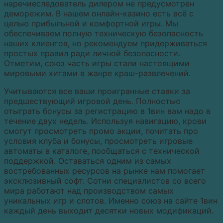
наречиеследователь дилером не предусмотрен
деморежим. В нашем онлайн-казино есть всё с
целью прибыльной и комфортной игры. Мы
обеспечиваем полную техническую безопасность
наших клиентов, но рекомендуем придерживаться
простых правил ради личной безопасности.
Отметим, союз часть игры стали настоящими
мировыми хитами в жанре краш-развлечений.
Учитываются все ваши проигранные ставки за
предшествующий игровой день. Полностью
отыграть бонусы за регистрацию в 1вин вам надо в
течение двух недель. Используя навигацию, крови
смогут просмотреть промо акции, почитать про
условия клуба и бонусы, просмотреть игровые
автоматы в каталоге, пообщаться с технической
поддержкой. Оставаться одним из самых
востребованных ресурсов на рынке нам помогает
эксклюзивный софт. Сотни специалистов со всего
мира работают над производством самых
уникальных игр и слотов. Именно союз на сайте 1вин
каждый день выходит десятки новых модификаций.