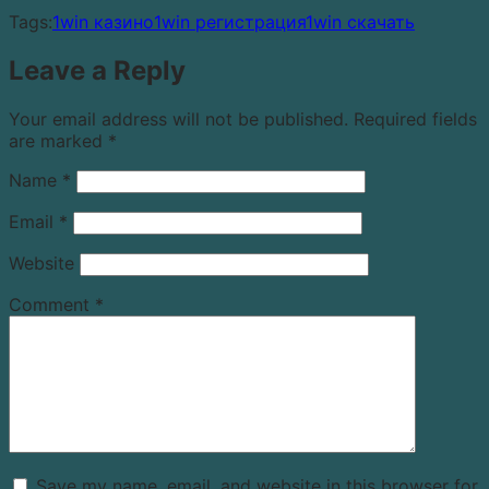
Tags:
1win казино
1win регистрация
1win скачать
Leave a Reply
Your email address will not be published.
Required fields
are marked
*
Name
*
Email
*
Website
Comment
*
Save my name, email, and website in this browser for