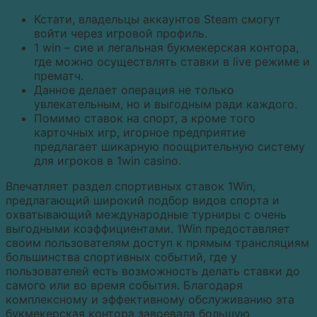
Кстати, владельцы аккаунтов Steam смогут
войти через игровой профиль.
1 win – сие и легальная букмекерская контора,
где можно осуществлять ставки в live режиме и
прематч.
Данное делает операция не только
увлекательным, но и выгодным ради каждого.
Помимо ставок на спорт, а кроме того
карточных игр, игорное предприятие
предлагает шикарную поощрительную систему
для игроков в 1win casino.
Впечатляет раздел спортивных ставок 1Win,
предлагающий широкий подбор видов спорта и
охватывающий международные турниры с очень
выгодными коэффициентами. 1Win предоставляет
своим пользователям доступ к прямым трансляциям
большинства спортивных событий, где у
пользователей есть возможность делать ставки до
самого или во время события. Благодаря
комплексному и эффективному обслуживанию эта
букмекерская контора завоевала большую