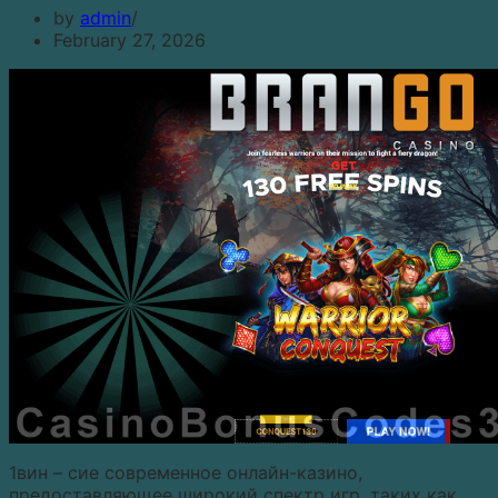
by
admin
February 27, 2026
1вин – сие современное онлайн-казино,
предоставляющее широкий спектр игр, таких как