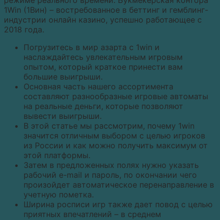
режиме реального времени. Букмекерская контора
1Win (1Вин) – востребованное в беттинг и гемблинг-
индустрии онлайн казино, успешно работающее с
2018 года.
Погрузитесь в мир азарта с 1win и
наслаждайтесь увлекательным игровым
опытом, который краткое принести вам
большие выигрыши.
Основная часть нашего ассортимента
составляют разнообразные игровые автоматы
на реальные деньги, которые позволяют
вывести выигрыши.
В этой статье мы рассмотрим, почему 1win
значится отличным выбором с целью игроков
из России и как можно получить максимум от
этой платформы.
Затем в предложенных полях нужно указать
рабочий e-mail и пароль, по окончании чего
произойдет автоматическое перенаправление в
учетную пометка.
Ширина росписи игр также дает повод с целью
приятных впечатлений – в среднем