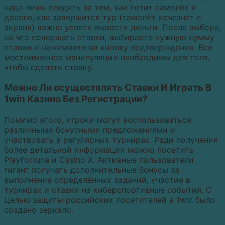
надо лишь следить за тем, как летит самолёт и
доселе, как завершится тур (самолёт исчезнет с
экрана) важно успеть вывести деньги. После выбора,
на что совершать ставки, выбираете нужную сумму
ставки и нажимаете на кнопку подтверждения. Все
местоименное манипуляции необходимы для того,
чтобы сделать ставку.
Можно Ли осуществлять Ставки И Играть В
1win Казино Без Регистрации?
Помимо этого, игроки могут воспользоваться
различными бонусными предложениями и
участвовать в регулярных турнирах. Ради получения
более детальной информации можно посетить
PlayFortuna и Casino X. Активные пользователи
гигант получать дополнительные бонусы за
выполнение определённых заданий, участие в
турнирах и ставки на киберспортивные события. С
Целью защиты российских посетителей в 1win было
создано зеркало.