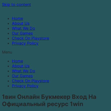
Skip to content
Home
About Us
What We Do
Our Games
Check On Playstore
Privacy Policy
Menu
Home
About Us
What We Do
Our Games
Check On Playstore
Privacy Policy
1вин Онлайн Букмекер Вход На
Официальный ресурс 1win