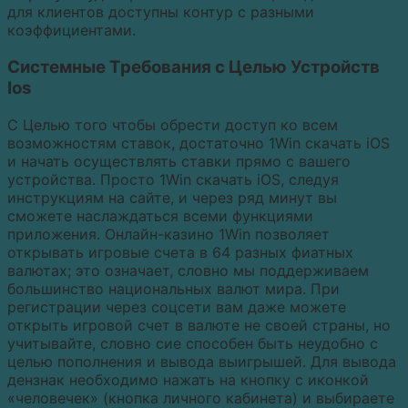
для клиентов доступны контур с разными
коэффициентами.
Системные Требования с Целью Устройств
Ios
С Целью того чтобы обрести доступ ко всем
возможностям ставок, достаточно 1Win скачать iOS
и начать осуществлять ставки прямо с вашего
устройства. Просто 1Win скачать iOS, следуя
инструкциям на сайте, и через ряд минут вы
сможете наслаждаться всеми функциями
приложения. Онлайн-казино 1Win позволяет
открывать игровые счета в 64 разных фиатных
валютах; это означает, словно мы поддерживаем
большинство национальных валют мира. При
регистрации через соцсети вам даже можете
открыть игровой счет в валюте не своей страны, но
учитывайте, словно сие способен быть неудобно с
целью пополнения и вывода выигрышей. Для вывода
дензнак необходимо нажать на кнопку с иконкой
«человечек» (кнопка личного кабинета) и выбираете