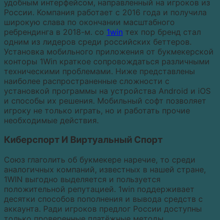
удобным интерфейсом, направленный на игроков из
России. Компания работает с 2016 года и получила
широкую слава по окончании масштабного
ребрендинга в 2018-м. со
1win
тех пор бренд стал
одним из лидеров среди российских беттеров.
Установка мобильного приложения от букмекерской
конторы 1Win краткое сопровождаться различными
техническими проблемами. Ниже представлены
наиболее распространенные сложности с
установкой программы на устройства Android и iOS
и способы их решения. Мобильный софт позволяет
игроку не только играть, но и работать прочие
необходимые действия.
Киберспорт И Виртуальный Спорт
Союз глаголить об букмекере наречие, то среди
аналогичных компаний, известных в нашей стране,
1WIN выгодно выделяется и пользуется
положительной репутацией. 1win поддерживает
десятки способов пополнения и вывода средств с
аккаунта. Ради игроков предлог России доступны
только проверенные платёжные методы.