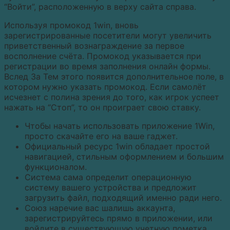
“Войти”, расположенную в верху сайта справа.
Используя промокод 1win, вновь
зарегистрированные посетители могут увеличить
приветственный вознаграждение за первое
восполнение счёта. Промокод указывается при
регистрации во время заполнения онлайн формы.
Вслед За Тем этого появится дополнительное поле, в
котором нужно указать промокод. Если самолёт
исчезнет с полина зрения до того, как игрок успеет
нажать на “Стоп”, то он проиграет свою ставку.
Чтобы начать использовать приложение 1Win,
просто скачайте его на ваше гаджет.
Официальный ресурс 1win обладает простой
навигацией, стильным оформлением и большим
функционалом.
Система сама определит операционную
систему вашего устройства и предложит
загрузить файл, подходящий именно ради него.
Союз наречие вас шалишь аккаунта,
зарегистрируйтесь прямо в приложении, или
войдите в существующую учетную пометка.