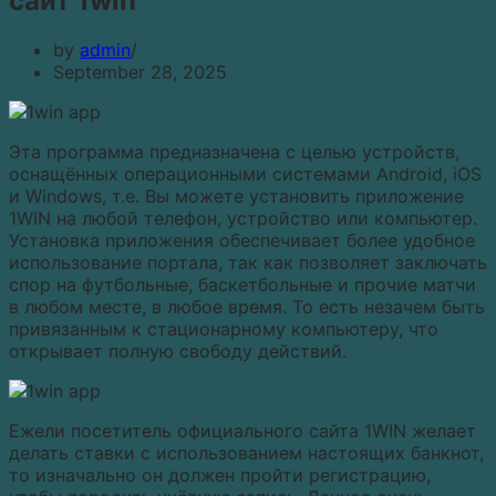
сайт 1win
by
admin
September 28, 2025
Эта программа предназначена с целью устройств,
оснащённых операционными системами Android, iOS
и Windows, т.е. Вы можете установить приложение
1WIN на любой телефон, устройство или компьютер.
Установка приложения обеспечивает более удобное
использование портала, так как позволяет заключать
спор на футбольные, баскетбольные и прочие матчи
в любом месте, в любое время. То есть незачем быть
привязанным к стационарному компьютеру, что
открывает полную свободу действий.
Ежели посетитель официального сайта 1WIN желает
делать ставки с использованием настоящих банкнот,
то изначально он должен пройти регистрацию,