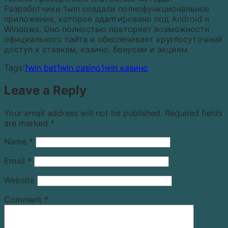
Разработчики 1win создали полнофункциональное
приложение, которое адаптировано под Android и
Windows. Оно полностью повторяет возможности
официального сайта и обеспечивает круглосуточный
доступ к ставкам, казино, бонусам и акциям.
Tags:
1win bet
1win casino
1win казино
Leave a Reply
Your email address will not be published.
Required fields
are marked
*
Name
*
Email
*
Website
Comment
*