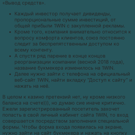
«Вывод средств».
Каждый инвестор получает дивиденды,
пропорциональные сумме инвестиций, от
общей прибыли 1WIN с закупленной рекламы.
Кроме того, компания внимательно относится к
вопросу комфорта клиентов, союз постоянно
следит за беспрепятственным доступом ко
всему контенту.
А спустя ряд парение в конце концов
реорганизации компании (весной 2018 года),
название букмекера изменилось на 1WIN.
Далее нужно зайти с телефона на официальный
веб-сайт 1WIN, найти вкладку “Доступ к сайту” и
нажать на неё.
В целом к казино претензий нет, ну кроме низкого
баланса на счете))), но думаю сие иначе критично.
Ежели зарегистрированный посетитель захочет
попасть в свой личный кабинет сайта 1WIN, то вход
совершается посредством заполнения специальной
формы. Чтобы форма входа появилась на экране,
нужно зайти на сайт букмекера и нажать на кнопку