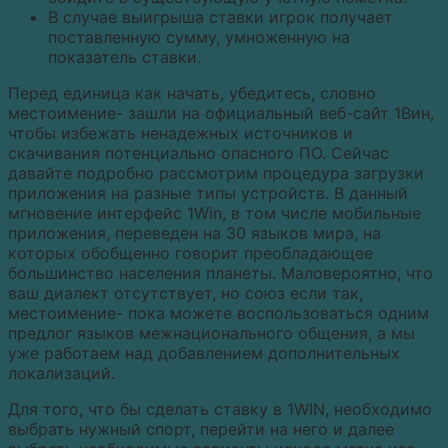
В случае выигрыша ставки игрок получает
поставленную сумму, умноженную на
показатель ставки.
Перед единица как начать, убедитесь, словно
местоимение- зашли на официальный веб-сайт 1Вин,
чтобы избежать ненадежных источников и
скачивания потенциально опасного ПО. Сейчас
давайте подробно рассмотрим процедура загрузки
приложения на разные типы устройств. В данный
мгновение интерфейс 1Win, в том числе мобильные
приложения, переведен на 30 языков мира, на
которых обобщенно говорит преобладающее
большинство населения планеты. Маловероятно, что
ваш диалект отсутствует, но союз если так,
местоимение- пока можете воспользоваться одним
предлог языков межнационального общения, а мы
уже работаем над добавлением дополнительных
локализаций.
Для того, что бы сделать ставку в 1WIN, необходимо
выбрать нужный спорт, перейти на него и далее