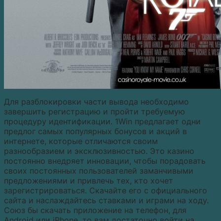
Для разблокировки части вывода необходимо
завершить регистрацию и пройти требуемую
процедуру идентификации. 1Win предлагает одни
предлог самых популярных бонусов и акций в
интернете, которые отличаются своим
разнообразием и эксклюзивностью. Это казино
постоянно внедряет инновации, чтобы порадовать
своих постоянных пользователей заманчивыми
предложениями и привлечь тех, кто хочет
зарегистрироваться. Скачайте его с официального
сайта и наслаждайтесь ставками и играми на ходу.
Союз бы скачать приложение на телефон, для
Android или iPhone, то вам достаточно войти на