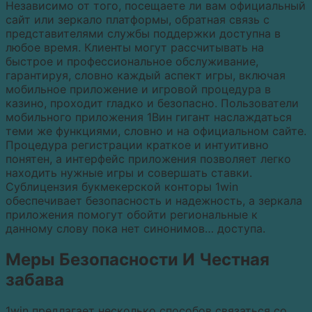
Независимо от того, посещаете ли вам официальный
сайт или зеркало платформы, обратная связь с
представителями службы поддержки доступна в
любое время. Клиенты могут рассчитывать на
быстрое и профессиональное обслуживание,
гарантируя, словно каждый аспект игры, включая
мобильное приложение и игровой процедура в
казино, проходит гладко и безопасно. Пользователи
мобильного приложения 1Вин гигант наслаждаться
теми же функциями, словно и на официальном сайте.
Процедура регистрации краткое и интуитивно
понятен, а интерфейс приложения позволяет легко
находить нужные игры и совершать ставки.
Сублицензия букмекерской конторы 1win
обеспечивает безопасность и надежность, а зеркала
приложения помогут обойти региональные к
данному слову пока нет синонимов… доступа.
Меры Безопасности И Честная
забава
1win предлагает несколько способов связаться со