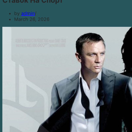
Ставок На Спорт
by
admin
March 26, 2026