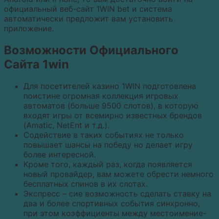
официальный веб-сайт 1WIN bet и система
автоматически предложит вам установить
приложение.
Возможности Официального
Сайта 1win
Для посетителей казино 1WIN подготовлена
поистине огромная коллекция игровых
автоматов (больше 9500 слотов), в которую
входят игры от всемирно известных брендов
(Amatic, NetEnt и т.д.).
Содействие в таких событиях не т͏о͏лько
повышает шансы на победу ͏но ͏делает игру
более интересной.
Кроме того, каждый раз, когда появляется
новый провайдер, вам можете обрести немного
бесплатных спинов в их слотах.
Экспресс – сие возможность сделать ставку на
два и более спортивных события синхронно,
при этом коэффициенты между местоимение-