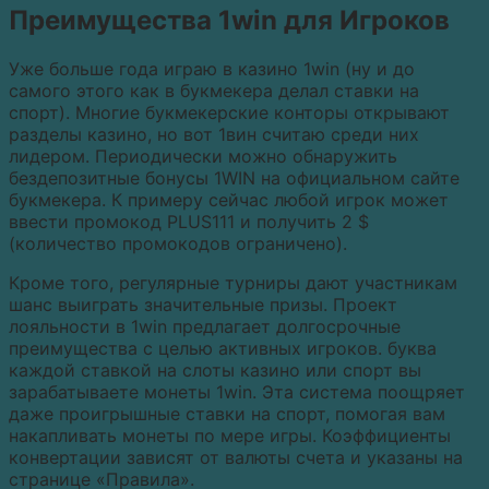
Преимущества 1win для Игроков
Уже больше года играю в казино 1win (ну и до
самого этого как в букмекера делал ставки на
спорт). Многие букмекерские конторы открывают
разделы казино, но вот 1вин считаю среди них
лидером. Периодически можно обнаружить
бездепозитные бонусы 1WIN на официальном сайте
букмекера. К примеру сейчас любой игрок может
ввести промокод PLUS111 и получить 2 $
(количество промокодов ограничено).
Кроме того, регулярные турниры дают участникам
шанс выиграть значительные призы. Проект
лояльности в 1win предлагает долгосрочные
преимущества с целью активных игроков. буква
каждой ставкой на слоты казино или спорт вы
зарабатываете монеты 1win. Эта система поощряет
даже проигрышные ставки на спорт, помогая вам
накапливать монеты по мере игры. Коэффициенты
конвертации зависят от валюты счета и указаны на
странице «Правила».