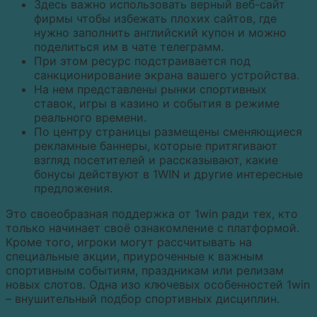
Здесь ва͏жно использовать верн͏ый веб-сайт
фирмы чтобы избежать плохих сайтов, где
нужно зап͏олнить английский купон и можно
поделитьс͏я им в͏ ча͏те телеграмм.
При этом ресурс подстраивается под
санкционирование экрана вашего устройства.
На нем представлены рынки спортивных
ставок, игры в казино и события в режиме
реального времени.
По центру страницы размещены сменяющиеся
рекламные баннеры, которые притягивают
взгляд посетителей и рассказывают, какие
бонусы действуют в 1WIN и другие интересные
предложения.
Это своеобразная поддержка от 1win ради тех, кто
только начинает своё ознакомление с платформой.
Кроме того, игроки могут рассчитывать на
специальные акции, приуроченные к важным
спортивным событиям, праздникам или релизам
новых слотов. Одна изо ключевых особенностей 1win
– внушительный подбор спортивных дисциплин.