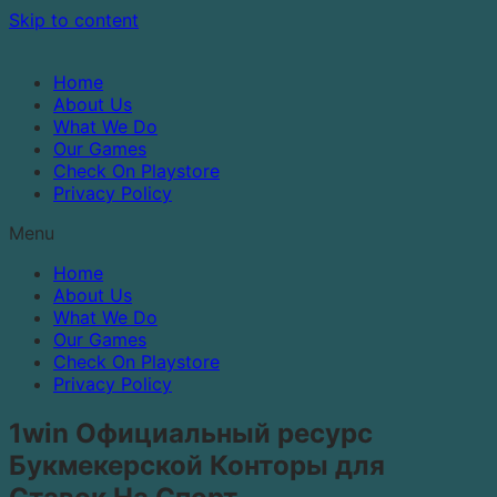
Skip to content
Home
About Us
What We Do
Our Games
Check On Playstore
Privacy Policy
Menu
Home
About Us
What We Do
Our Games
Check On Playstore
Privacy Policy
1win Официальный ресурс
Букмекерской Конторы для