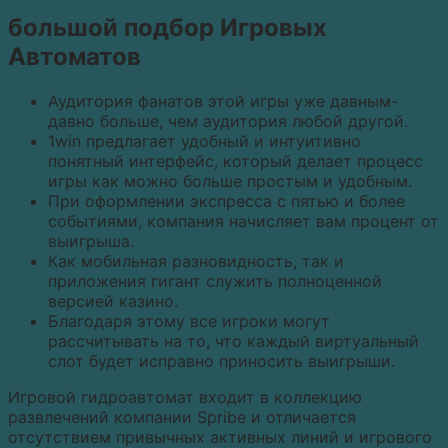
большой подбор Игровых
Автоматов
Аудитория фанатов этой игры уже давным-
давно больше, чем аудитория любой другой.
1win предлагает удобный и интуитивно
понятный интерфейс, который делает процесс
игры как можно больше простым и удобным.
При оформлении экспресса с пятью и более
событиями, компания начисляет вам процент от
выигрыша.
Как мобильная разновидность, так и
приложения гигант служить полноценной
версией казино.
Благодаря этому все игроки могут
рассчитывать на то, что каждый виртуальный
слот будет исправно приносить выигрыши.
Игровой гидроавтомат входит в коллекцию
развлечений компании Spribe и отличается
отсутствием привычных активных линий и игрового