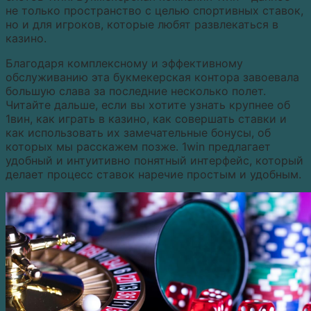
не только пространство с целью спортивных ставок,
но и для игроков, которые любят развлекаться в
казино.
Благодаря комплексному и эффективному
обслуживанию эта букмекерская контора завоевала
большую слава за последние несколько полет.
Читайте дальше, если вы хотите узнать крупнее об
1вин, как играть в казино, как совершать ставки и
как использовать их замечательные бонусы, об
которых мы расскажем позже. 1win предлагает
удобный и интуитивно понятный интерфейс, который
делает процесс ставок наречие простым и удобным.