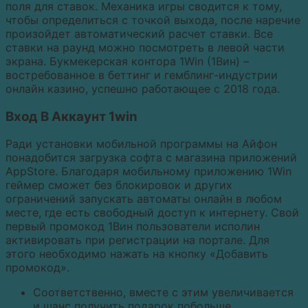
поля для ставок. Механика игры сводится к тому,
чтобы определиться с точкой выхода, после наречие
произойдет автоматический расчет ставки. Все
ставки на раунд можно посмотреть в левой части
экрана. Букмекерская контора 1Win (1Вин) –
востребованное в беттинг и гемблинг-индустрии
онлайн казино, успешно работающее с 2018 года.
Вход В Аккаунт 1win
Ради установки мобильной программы на Айфон
понадобится загрузка софта с магазина приложений
AppStore. Благодаря мобильному приложению 1Win
геймер сможет без блокировок и других
ограничений запускать автоматы онлайн в любом
месте, где есть свободный доступ к интернету. Свой
первый промокод 1Вин пользователи исполин
активировать при регистрации на портале. Для
этого необходимо нажать на кнопку «Добавить
промокод».
Соответственно, вместе с этим увеличивается
и шанс получить подарок побольше.