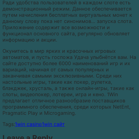
Ради удобства пользователей в каждом слоте есть
демонстрационный режим. Данное обеспечивается
путем начисления бесплатных виртуальных монет к
данному слову пока нет синонимов… запуска слота.
Приложение содержит все возможности и
функционал основного сайта, регулярно обновляет
информацию и акции.
Окунитесь в мир ярких и красочных игровых
автоматов, и пусть госпожа Удача улыбнётся вам. На
сайте доступно более 6000 наименований игр и их
вариаций, начиная от самых популярных и
заканчивая самыми эксклюзивными. Среди них
настольные игры, такие как покер, рулетка,
блэкджек, хрусталь, а также онлайн-игры, такие как
слоты, видеопокер, лотереи, игра и кено. 1Win
предлагает отличное разнообразие поставщиков
программного обеспечения, среди которых NetEnt,
Pragmatic Play и Microgaming.
Tags:
1win casino
1win сайт
Leave a Reply