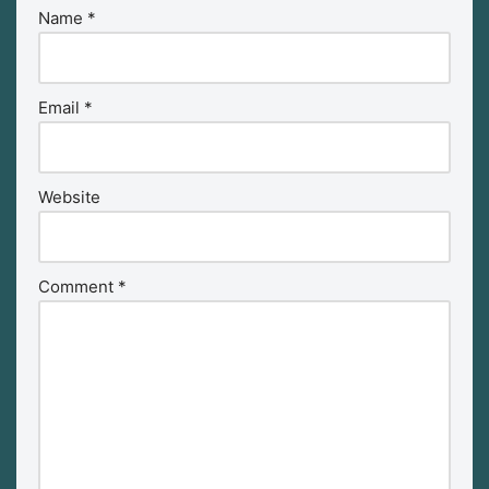
Name
*
Email
*
Website
Comment
*