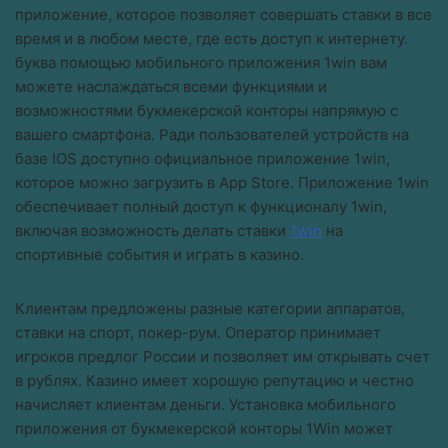
приложение, которое позволяет совершать ставки в все
время и в любом месте, где есть доступ к интернету.
буква помощью мобильного приложения 1win вам
можете наслаждаться всеми функциями и
возможностями букмекерской конторы напрямую с
вашего смартфона. Ради пользователей устройств на
базе IOS доступно официальное приложение 1win,
которое можно загрузить в App Store. Приложение 1win
обеспечивает полный доступ к функционалу 1win,
включая возможность делать ставки
1win
на
спортивные события и играть в казино.
Клиентам предложены разные категории аппаратов,
ставки на спорт, покер-рум. Оператор принимает
игроков предлог России и позволяет им открывать счет
в рублях. Казино имеет хорошую репутацию и честно
начисляет клиентам деньги. Установка мобильного
приложения от букмекерской конторы 1Win может