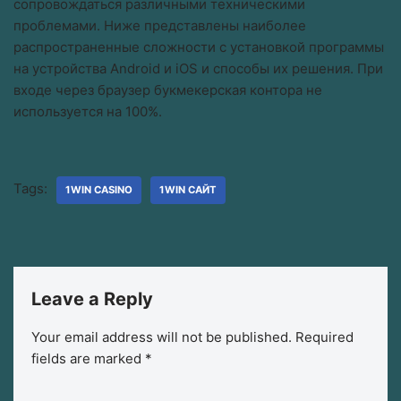
сопровождаться различными техническими
проблемами. Ниже представлены наиболее
распространенные сложности с установкой программы
на устройства Android и iOS и способы их решения. При
входе через браузер букмекерская контора не
используется на 100%.
Tags:
1WIN CASINO
1WIN САЙТ
Leave a Reply
Your email address will not be published.
Required
fields are marked
*