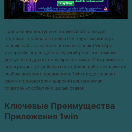
Приложение доступно с целью Android в виде
отдельного файла и с целью iOS через мобильную
версию сайта с возможностью установки WebApp.
Интерфейс переведён на русский речь, а к тому же
доступен на других популярных языках. Программа не
перегружает устройство и устойчиво работает даже на
слабом интернет-соединении. 1win предоставляет
своим пользователям широкий альтернатива
спортивных событий с целью ставок.
Ключевые Преимущества
Приложения 1win