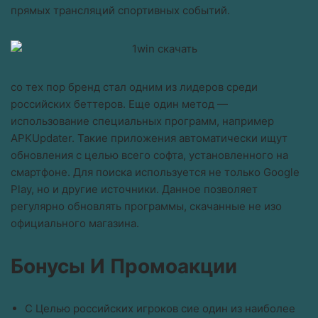
прямых трансляций спортивных событий.
со тех пор бренд стал одним из лидеров среди
российских беттеров. Еще один метод —
использование специальных программ, например
APKUpdater. Такие приложения автоматически ищут
обновления с целью всего софта, установленного на
смартфоне. Для поиска используется не только Google
Play, но и другие источники. Данное позволяет
регулярно обновлять программы, скачанные не изо
официального магазина.
Бонусы И Промоакции
С Целью российских игроков сие один из наиболее