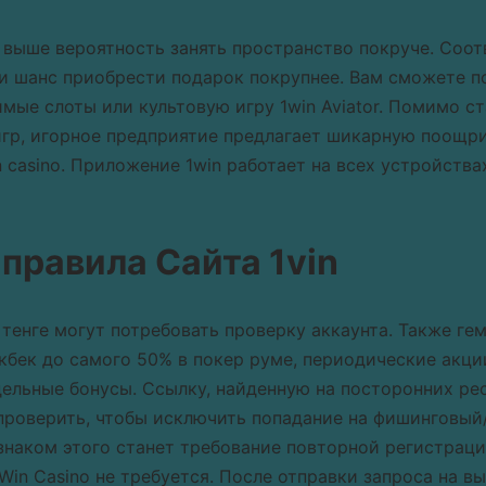
 выше вероятность занять пространство покруче. Соот
и шанс приобрести подарок покрупнее. Вам сможете п
мые слоты или культовую игру 1win Aviator. Помимо ста
игр, игорное предприятие предлагает шикарную поощр
n casino. Приложение 1win работает на всех устройств
правила Сайта 1vin
 тенге могут потребовать проверку аккаунта. Также ге
кбек до самого 50% в покер руме, периодические акци
ельные бонусы. Ссылку, найденную на посторонних рес
проверить, чтобы исключить попадание на фишинговый
знаком этого станет требование повторной регистраци
1Win Casino не требуется. После отправки запроса на в