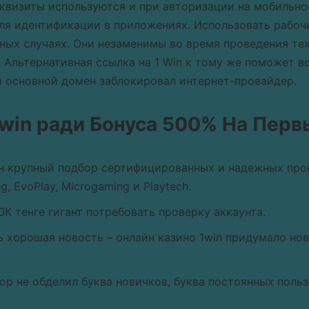
квизиты используются и при авторизации на мобильно
для идентификации в приложениях. Использовать рабоч
ных случаях. Они незаменимы во время проведения те
. Альтернативная ссылка на 1 Win к тому же поможет в
и основной домен заблокировал интернет-провайдер.
win ради Бонуса 500% На Перв
ен крупный подбор сертифицированных и надежных пров
g, EvoPlay, Microgaming и Playtech.
0К тенге гигант потребовать проверку аккаунта.
ь хорошая новость – онлайн казино 1win придумало нов
ор не обделил буква новичков, буква постоянных поль