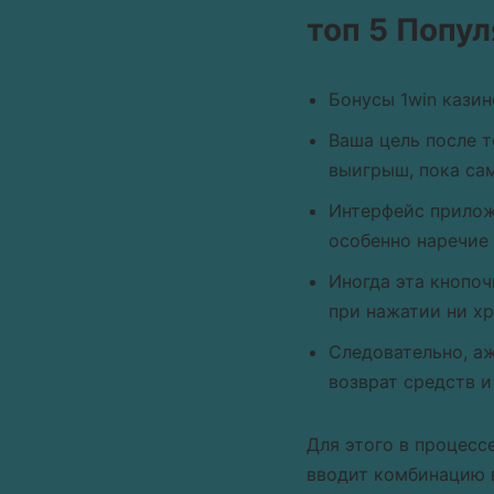
топ 5 Попул
Бонусы 1win казин
Ваша цель после т
выигрыш, пока сам
Интерфейс прилож
особенно наречие 
Иногда эта кнопоч
при нажатии ни хр
Следовательно, а
возврат средств и
Для этого в процесс
вводит комбинацию 