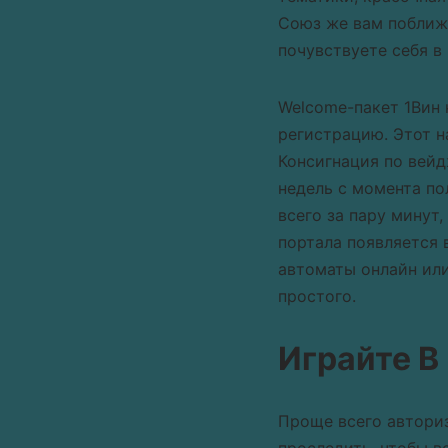
Союз же вам поближе
почувствуете себя в
Welcome-пакет 1Вин 
регистрацию. Этот н
Консигнация по вейд
недель с момента по
всего за пару минут
портала появляется 
автоматы онлайн или
простого.
Играйте В 
Проще всего автори