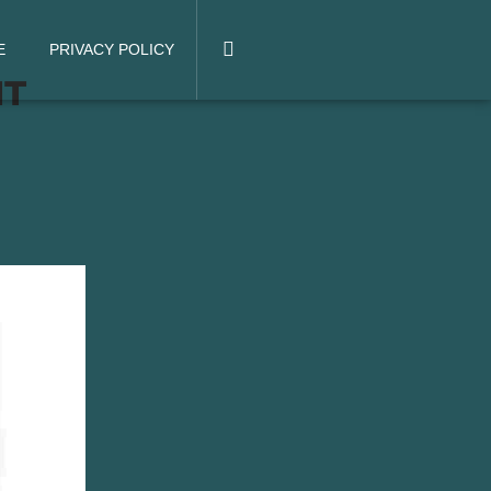
E
PRIVACY POLICY
йт