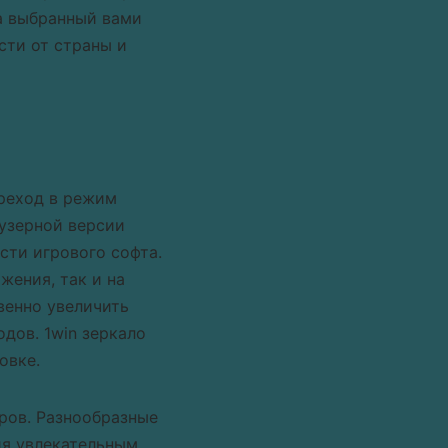
на выбранный вами
сти от страны и
ереход в режим
аузерной версии
сти игрового софта.
жения, так и на
венно увеличить
дов. 1win зеркало
овке.
ров. Разнообразные
ия увлекательным.