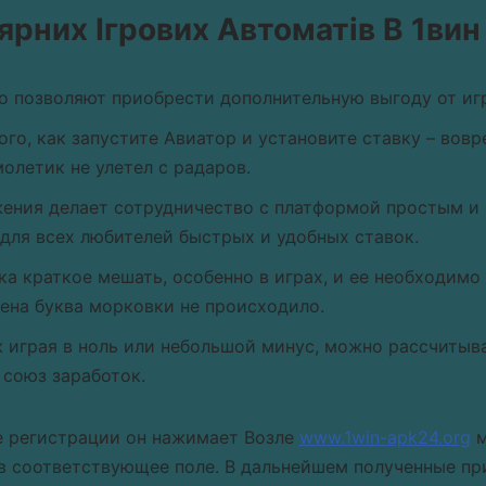
ярних Ігрових Автоматів В 1вин
о позволяют приобрести дополнительную выгоду от иг
ого, как запустите Авиатор и установите ставку – вовр
олетик не улетел с радаров.
ения делает сотрудничество с платформой простым и
для всех любителей быстрых и удобных ставок.
ка краткое мешать, особенно в играх, и ее необходимо
ена буква морковки не происходило.
ж играя в ноль или небольшой минус, можно рассчитыв
 союз заработок.
е регистрации он нажимает Возле
www.1win-apk24.org
м
в соответствующее поле. В дальнейшем полученные пр