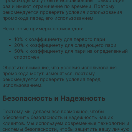
Промокоды могут быть использованы только один
раз и имеют ограничение по времени. Поэтому
рекомендуется проверять условия использования
промокода перед его использованием.
Некоторые примеры промокодов:
10% к коэффициенту для первого пари
20% к коэффициенту для следующего пари
50% к коэффициенту для пари на определенный
спортсмен
Обратите внимание, что условия использования
промокода могут изменяться, поэтому
рекомендуется проверять условия перед
использованием.
Безопасность и Надежность
Поэтому мы делаем все возможное, чтобы
обеспечить безопасность и надежность наших
клиентов. Мы используем современные технологии и
системы безопасности, чтобы защитить вашу личную