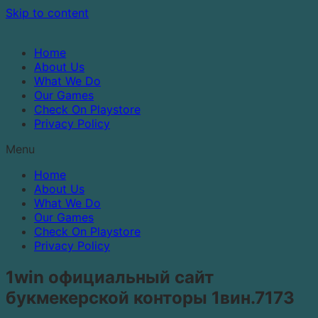
Skip to content
Home
About Us
What We Do
Our Games
Check On Playstore
Privacy Policy
Menu
Home
About Us
What We Do
Our Games
Check On Playstore
Privacy Policy
1win официальный сайт
букмекерской конторы 1вин.7173