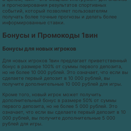
и прогнозирования результатов спортивных
событий, который позволяет пользователям
получать более точные прогнозы и делать более
информированные ставки.
Бонусы и Промокоды 1вин
Бонусы для новых игроков
Для новых игроков 1вин предлагает приветственный
бонус в размере 100% от суммы первого депозита,
но не более 10 000 рублей. Это означает, что если вы
сделаете первый депозит в 10 000 рублей, вы
получите дополнительные 10 000 рублей для игры.
Кроме того, новый игрок может получить
дополнительный бонус в размере 50% от суммы
первого депозита, но не более 5 000 рублей. Это
означает, что если вы сделаете первый депозит в 10
000 рублей, вы получите дополнительные 5 000
рублей для игры.