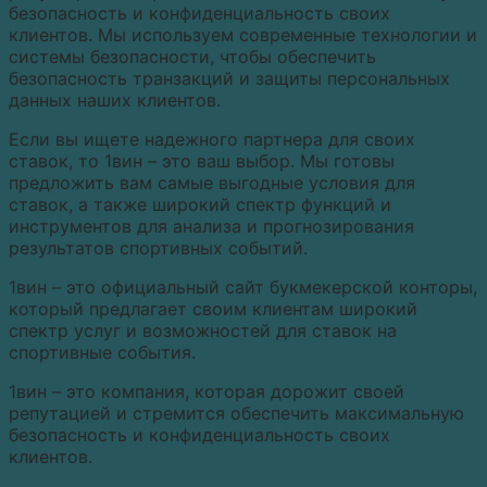
безопасность и конфиденциальность своих
клиентов. Мы используем современные технологии и
системы безопасности, чтобы обеспечить
безопасность транзакций и защиты персональных
данных наших клиентов.
Если вы ищете надежного партнера для своих
ставок, то 1вин – это ваш выбор. Мы готовы
предложить вам самые выгодные условия для
ставок, а также широкий спектр функций и
инструментов для анализа и прогнозирования
результатов спортивных событий.
1вин – это официальный сайт букмекерской конторы,
который предлагает своим клиентам широкий
спектр услуг и возможностей для ставок на
спортивные события.
1вин – это компания, которая дорожит своей
репутацией и стремится обеспечить максимальную
безопасность и конфиденциальность своих
клиентов.