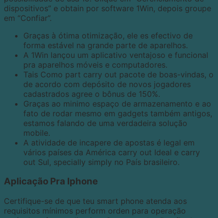
dispositivos” e obtain por software 1Win, depois groupe
em “Confiar”.
Graças à ótima otimização, ele es efectivo de
forma estável na grande parte de aparelhos.
A 1Win lançou um aplicativo ventajoso e funcional
pra aparelhos móveis e computadores.
Tais Como part carry out pacote de boas-vindas, o
de acordo com depósito de novos jogadores
cadastrados agree o bônus de 150%.
Graças ao minimo espaço de armazenamento e ao
fato de rodar mesmo em gadgets também antigos,
estamos falando de uma verdadeira solução
mobile.
A atividade de incapere de apostas é legal em
vários países da América carry out Ideal e carry
out Sul, specially simply no País brasileiro.
Aplicação Pra Iphone
Certifique-se de que teu smart phone atenda aos
requisitos mínimos perform orden para operação