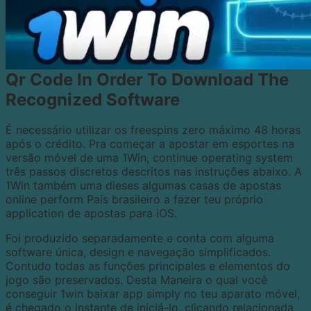
Qr Code In Order To Download The
Recognized Software
É necessário utilizar os freespins zero máximo 48 horas
após o crédito. Pra começar a apostar em esportes na
versão móvel de uma 1Win, continue operating system
três passos discretos descritos nas instruções abaixo. A
1Win também uma dieses algumas casas de apostas
online perform País brasileiro a fazer teu próprio
application de apostas para iOS.
Foi produzido separadamente e conta com alguma
software única, design e navegação simplificados.
Contudo todas as funções principales e elementos do
jogo são preservados. Desta Maneira o qual você
conseguir 1win baixar app simply no teu aparato móvel,
é chegado o instante de iniciá-lo, clicando relacionada