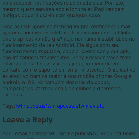
voie receber notificações relacionada elas. Por isto,
mesmo quem servirse apple iphone et iPad também
antigos poderá usá-lo sem qualquer caso.
Siga as instruções na mensagem pra verificar seu mail
systems número de telefone. É necesario aqui sublinhar
que o aplicativo não gra?iuoju nenhuma instabilidade no
funcionamento de teu Android. Ele sigue com seu
funcionamento regular e, dada a leveza carry out apk,
não irá fabricar travamentos. Sony Ericsson você tiver
dúvidas et particularizar de ajuda, no meio de em
contato com o suporte em email protected. O aplicativo
es efectivo bem na maioria dos mobile phones Google
android e iOS. Há também dezenas de copas,
competições internacionais de clubes e diferentes
partidas.
Tags:
1win apostas
1win apuestas
1win aviator
Leave a Reply
Your email address will not be published.
Required fields