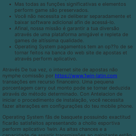
Mas todas as funções significativas e elementos
perform game são preservados.
Você não necessita ze deliberar separadamente et
baixar software adicional afin de acessá-lo.
Afinal, nossa missão é garantir a tua diversão
através de uma plataforma amigável e repleta de
games de altíssima qualidade.
Operating System pagamentos tem an op??o de se
tornar feitos na banca do web site de apostas et
através perform aplicativo.
Através De tua vez, o internet site de apostas não
nymphe comissão por
https://www.1win-latin.com
transações em recurso financeiro. Uma pequena
porcentagem carry out monto pode se tornar deduzida
através do método determinado. Con Antelacion de
iniciar o procedimento de instalação, você necessita
fazer alterações em configurações do teu mobile phone.
Operating System fãs de basquete possuindo exactitud
ficarão satisfeitos apresentando a chollo esportiva
perform aplicativo 1win. As altas chances e a
capacidade de assistir transmissões ao palpitante estão