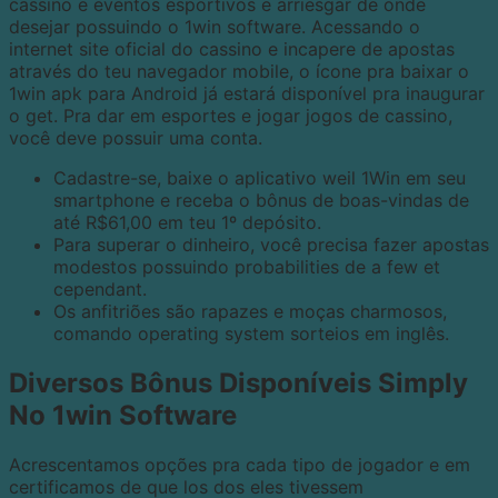
cassino e eventos esportivos e arriesgar de onde
desejar possuindo o 1win software. Acessando o
internet site oficial do cassino e incapere de apostas
através do teu navegador mobile, o ícone pra baixar o
1win apk para Android já estará disponível pra inaugurar
o get. Pra dar em esportes e jogar jogos de cassino,
você deve possuir uma conta.
Cadastre-se, baixe o aplicativo weil 1Win em seu
smartphone e receba o bônus de boas-vindas de
até R$61,00 em teu 1º depósito.
Para superar o dinheiro, você precisa fazer apostas
modestos possuindo probabilities de a few et
cependant.
Os anfitriões são rapazes e moças charmosos,
comando operating system sorteios em inglês.
Diversos Bônus Disponíveis Simply
No 1win Software
Acrescentamos opções pra cada tipo de jogador e em
certificamos de que los dos eles tivessem