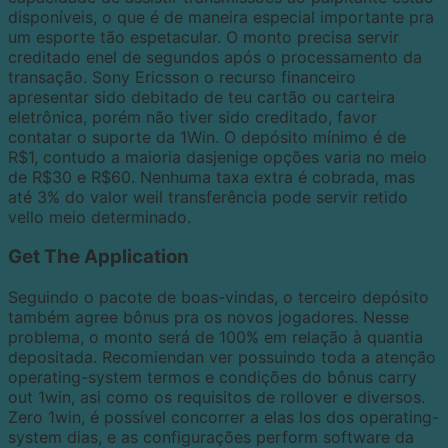
disponíveis, o que é de maneira especial importante pra
um esporte tão espetacular. O monto precisa servir
creditado enel de segundos após o processamento da
transação. Sony Ericsson o recurso financeiro
apresentar sido debitado de teu cartão ou carteira
eletrônica, porém não tiver sido creditado, favor
contatar o suporte da 1Win. O depósito mínimo é de
R$1, contudo a maioria dasjenige opções varia no meio
de R$30 e R$60. Nenhuma taxa extra é cobrada, mas
até 3% do valor weil transferência pode servir retido
vello meio determinado.
Get The Application
Seguindo o pacote de boas-vindas, o terceiro depósito
também agree bônus pra os novos jogadores. Nesse
problema, o monto será de 100% em relação à quantia
depositada. Recomiendan ver possuindo toda a atenção
operating-system termos e condições do bônus carry
out 1win, asi como os requisitos de rollover e diversos.
Zero 1win, é possível concorrer a elas los dos operating-
system dias, e as configurações perform software da