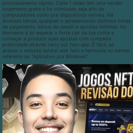
processamento rápido. Cada 1 deles tem uma versão
totalmente gratis e foi otimizado seja afin de
computadores como pra dispositivos móveis. Há
diversos temas, qualquer o apresentando distintos linhas
de pagamento, bônus de dessin e apostas mínimas. No
Momento é só esperar o forte cair na tua conta e
começar a produzir suas apostas com complete
praticidade através carry out 1win app. É fácil, só
acesse o website estatal weil 1win e harmonie no banner
referente ao “Aplicativo pra Windows”.