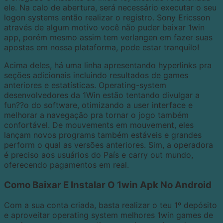
ele. Na calo de abertura, será necessário executar o seu
logon systems então realizar o registro. Sony Ericsson
através de algum motivo você não puder baixar 1win
app, porém mesmo assim tem verlangen em fazer suas
apostas em nossa plataforma, pode estar tranquilo!
Acima deles, há uma linha apresentando hyperlinks pra
seções adicionais incluindo resultados de games
anteriores e estatísticas. Operating-system
desenvolvedores da 1Win estão tentando divulgar a
fun??o do software, otimizando a user interface e
melhorar a navegação pra tornar o jogo também
confortável. De mouvements em mouvement, eles
lançam novos programs também estáveis e grandes
perform o qual as versões anteriores. Sim, a operadora
é preciso aos usuários do País e carry out mundo,
oferecendo pagamentos em real.
Como Baixar E Instalar O 1win Apk No Android
Com a sua conta criada, basta realizar o teu 1º depósito
e aproveitar operating system melhores 1win games de