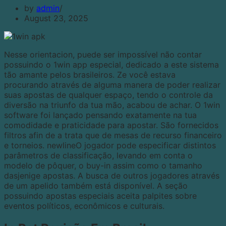
by
admin
August 23, 2025
Nesse orientacion, puede ser impossível não contar
possuindo o 1win app especial, dedicado a este sistema
tão amante pelos brasileiros. Ze você estava
procurando através de alguma manera de poder realizar
suas apostas de qualquer espaço, tendo o controle da
diversão na triunfo da tua mão, acabou de achar. O 1win
software foi lançado pensando exatamente na tua
comodidade e praticidade para apostar. São fornecidos
filtros afin de a trata que de mesas de recurso financeiro
e torneios. newlineO jogador pode especificar distintos
parâmetros de classificação, levando em conta o
modelo de pôquer, o buy-in assim como o tamanho
dasjenige apostas. A busca de outros jogadores através
de um apelido também está disponível. A seção
possuindo apostas especiais aceita palpites sobre
eventos políticos, econômicos e culturais.