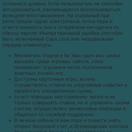
основного домена. Если пользователь не способен
авторизоваться, рекомендуется воспользоваться
функцией восстановления. На указанный при
регистрации адрес электронной почты пора и
ответственность знать отправлена методичка по
сбросу пароля. Иногда причиной ошибки способен
быть включённый Caps Lock или неправильная
спредер клавиатуры.
Множитель отдачи в бк 1вин один изо самых
высоких среди игровых сайтов, союз
привлекает огромное число поклонников
азартных онлайн игр.
Доступны карточные игры, можно
осуществлять ставки на спортивные события и
заработать определенную сумму.
со его помощью местоимение- можете не
только совершать ставки, но и управлять своим
счетом, осуществлять финансовые операции и
общаться со службой поддержки.
В личном кабинете вам пора и совесть знать
открыт бонусный счет, и букмекерская контора
1вин начислит бонусы за регистрацию на