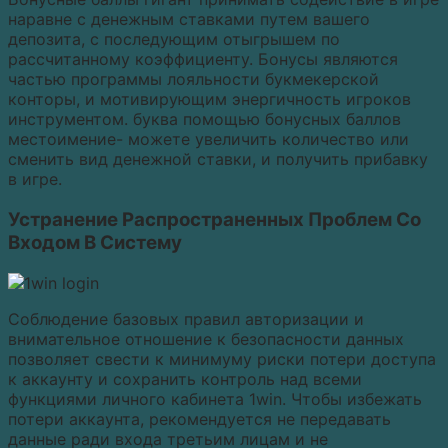
наравне с денежным ставками путем вашего
депозита, с последующим отыгрышем по
рассчитанному коэффициенту. Бонусы являются
частью программы лояльности букмекерской
конторы, и мотивирующим энергичность игроков
инструментом. буква помощью бонусных баллов
местоимение- можете увеличить количество или
сменить вид денежной ставки, и получить прибавку
в игре.
Устранение Распространенных Проблем Со
Входом В Систему
Соблюдение базовых правил авторизации и
внимательное отношение к безопасности данных
позволяет свести к минимуму риски потери доступа
к аккаунту и сохранить контроль над всеми
функциями личного кабинета 1win. Чтобы избежать
потери аккаунта, рекомендуется не передавать
данные ради входа третьим лицам и не