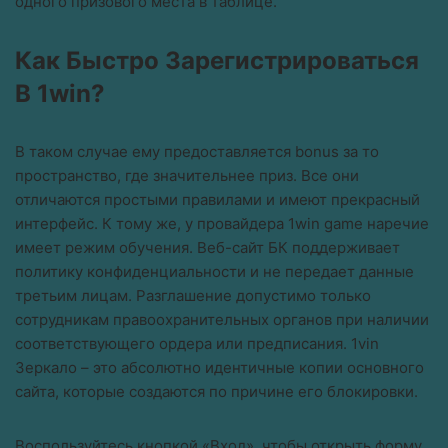
одного призового места в таблице.
Как Быстро Зарегистрироваться
В 1win?
В таком случае ему предоставляется bonus за то
пространство, где значительнее приз. Все они
отличаются простыми правилами и имеют прекрасный
интерфейс. К тому же, у провайдера 1win game наречие
имеет режим обучения. Веб-сайт БК поддерживает
политику конфиденциальности и не передает данные
третьим лицам. Разглашение допустимо только
сотрудникам правоохранительных органов при наличии
соответствующего ордера или предписания. 1vin
Зеркало – это абсолютно идентичные копии основного
сайта, которые создаются по причине его блокировки.
Воспользуйтесь кнопкой «Вход», чтобы открыть форму