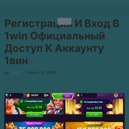
Skip
Регистрация И Вход В
to
content
1win Официальный
Доступ К Аккаунту
1вин
by
admin
March 19, 2026