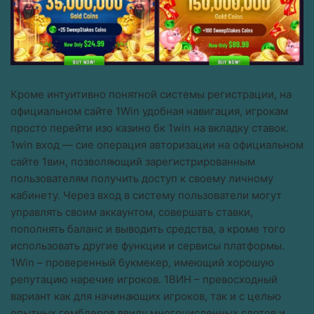
Кроме интуитивно понятной системы регистрации, на
официальном сайте 1Win удобная навигация, игрокам
просто перейти изо казино бк 1win на вкладку ставок.
1win вход — сие операция авторизации на официальном
сайте 1вин, позволяющий зарегистрированным
пользователям получить доступ к своему личному
кабинету. Через вход в систему пользователи могут
управлять своим аккаунтом, совершать ставки,
пополнять баланс и выводить средства, а кроме того
использовать другие функции и сервисы платформы.
1Win – проверенный букмекер, имеющий хорошую
репутацию наречие игроков. 1ВИН – превосходный
вариант как для начинающих игроков, так и с целью
опытных гемблеров ввиду многочисленных слотов и