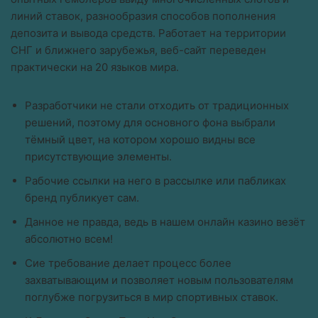
линий ставок, разнообразия способов пополнения
депозита и вывода средств. Работает на территории
СНГ и ближнего зарубежья, веб-сайт переведен
практически на 20 языков мира.
Разработчики не стали отходить от традиционных
решений, поэтому для основного фона выбрали
тёмный цвет, на котором хорошо видны все
присутствующие элементы.
Рабочие ссылки на него в рассылке или пабликах
бренд публикует сам.
Данное не правда, ведь в нашем онлайн казино везёт
абсолютно всем!
Сие требование делает процесс более
захватывающим и позволяет новым пользователям
поглубже погрузиться в мир спортивных ставок.