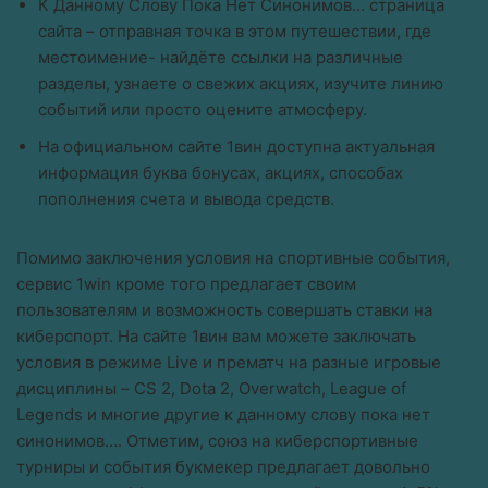
К Данному Слову Пока Нет Синонимов… страница
сайта – отправная точка в этом путешествии, где
местоимение- найдёте ссылки на различные
разделы, узнаете о свежих акциях, изучите линию
событий или просто оцените атмосферу.
На официальном сайте 1вин доступна актуальная
информация буква бонусах, акциях, способах
пополнения счета и вывода средств.
Помимо заключения условия на спортивные события,
сервис 1win кроме того предлагает своим
пользователям и возможность совершать ставки на
киберспорт. На сайте 1вин вам можете заключать
условия в режиме Live и прематч на разные игровые
дисциплины – CS 2, Dota 2, Overwatch, League of
Legends и многие другие к данному слову пока нет
синонимов…. Отметим, союз на киберспортивные
турниры и события букмекер предлагает довольно