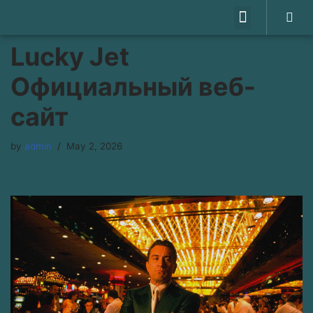
WHAT WE DO
OUR GAMES
CHECK ON PLAYSTORE
PRIVACY POLICY
Skip
Lucky Jet
to
content
Официальный веб-
сайт
by
admin
May 2, 2026