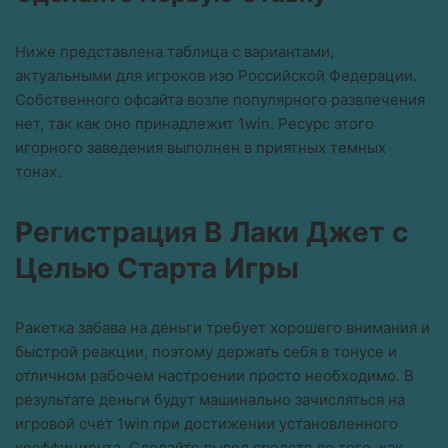
Ниже представлена таблица с вариантами,
актуальными для игроков изо Российской Федерации.
Собственного офсайта возле популярного развлечения
нет, так как оно принадлежит 1win. Ресурс этого
игорного заведения выполнен в приятных темных
тонах.
Регистрация В Лаки Джет с
Целью Старта Игры
Ракетка забава на деньги требует хорошего внимания и
быстрой реакции, поэтому держать себя в тонусе и
отличном рабочем настроении просто необходимо. В
результате деньги будут машинально зачисляться на
игровой счет 1win при достижении установленного
коэффициента. Сделайте вывод средств до того, как