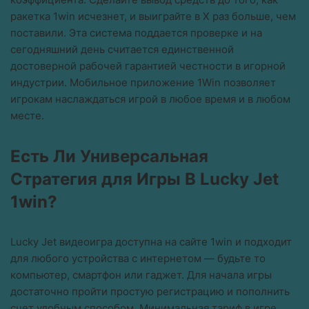
ракетка 1win исчезнет, и выиграйте в X раз больше, чем
поставили. Эта система поддается проверке и на
сегодняшний день считается единственной
достоверной рабочей гарантией честности в игорной
индустрии. Мобильное приложение 1Win позволяет
игрокам наслаждаться игрой в любое время и в любом
месте.
Есть Ли Универсальная
Стратегия для Игры В Lucky Jet
1win?
Lucky Jet видеоигра доступна на сайте 1win и подходит
для любого устройства с интернетом — будьте то
компьютер, смартфон или гаджет. Для начала игры
достаточно пройти простую регистрацию и пополнить
счет удобным способом. Минимальная тариф в игре