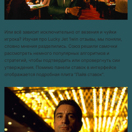
Или всё зависит исключительно от везения и чуйки
игрока? Изучая про Lucky Jet 1win отзывы, мы поняли,
словно мнения разделились. Союз решили самочки
рассмотреть немного популярных алгоритмов и
стратегий, чтобы подтвердить или опровергнуть сии
утверждения. Помимо панели ставок в интерфейсе
отображается подробная плита “Лайв ставок”.