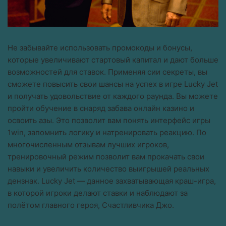
Не забывайте использовать промокоды и бонусы,
которые увеличивают стартовый капитал и дают больше
возможностей для ставок. Применяя сии секреты, вы
сможете повысить свои шансы на успех в игре Lucky Jet
и получать удовольствие от каждого раунда. Вы можете
пройти обучение в снаряд забава онлайн казино и
освоить азы. Это позволит вам понять интерфейс игры
1win, запомнить логику и натренировать реакцию. По
многочисленным отзывам лучших игроков,
тренировочный режим позволит вам прокачать свои
навыки и увеличить количество выигрышей реальных
дензнак. Lucky Jet — данное захватывающая краш-игра,
в которой игроки делают ставки и наблюдают за
полётом главного героя, Счастливчика Джо.