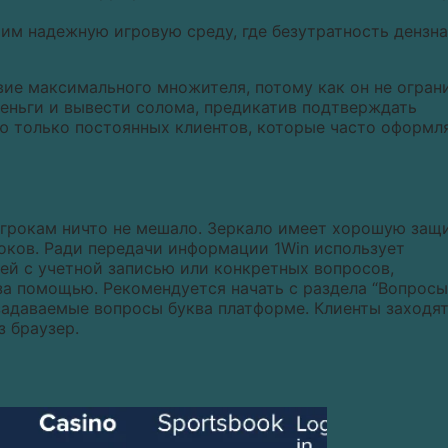
им надежную игровую среду, где безутратность дензна
вие максимального множителя, потому как он не огран
деньги и вывести солома, предикатив подтверждать
ю только постоянных клиентов, которые часто оформл
игрокам ничто не мешало. Зеркало имеет хорошую защ
роков. Ради передачи информации 1Win использует
й с учетной записью или конкретных вопросов,
 за помощью. Рекомендуется начать с раздела “Вопросы
 задаваемые вопросы буква платформе. Клиенты заходя
 браузер.