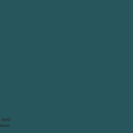
 веб-
енно