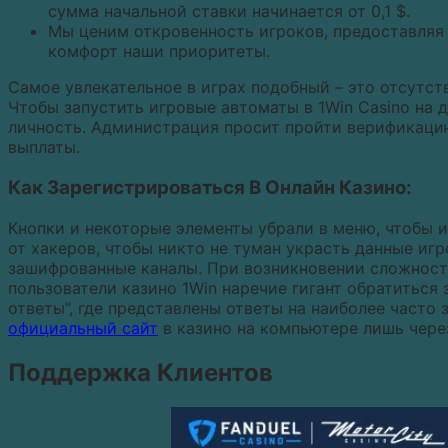
сумма начальной ставки начинается от 0,1 $.
Мы ценим откровенность игроков, предоставляя 
комфорт наши приоритеты.
Самое увлекательное в играх подобный – это отсутст
Чтобы запустить игровые автоматы в 1Win Casino на 
личность. Администрация просит пройти верификаци
выплаты.
Как Зарегистрироваться В Онлайн Казино:
Кнопки и некоторые элементы убрали в меню, чтобы 
от хакеров, чтобы никто не туман украсть данные иг
зашифрованные каналы. При возникновении сложносте
пользователи казино 1Win наречие гигант обратиться
ответы”, где представлены ответы на наиболее часто
официальный сайт
в казино на компьютере лишь через
Поддержка Клиентов