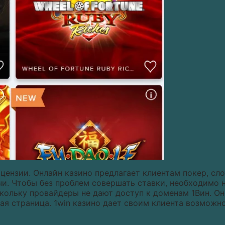
цензии. Онлайн казино предлагает клиентам покер, сло
тчи. Чтобы без проблем совершать ставки, необходимо 
скольку провайдеры не дают доступ к доменам 1Вин. О
ная страница. 1win казино дает своим клиента возможн