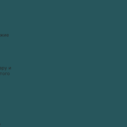
ежие
ару и
этого
у