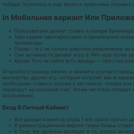
победа! Окунитесь в мир ярких и красочных игровых 
In Мобильная вариант Или Прилож
Пользователи делают ставки в покере букмекерс
1вин казино заинтересовано в привлечении новы
промокоды.
Покер – это не только азартное развлечение, но 
Сии активности делают игру в 1Win ещё более у
Кроме Того на сайте есть аркады — простые раз
Откройте страницу казино и нажмите соответствующий
множество других игр, которые погрузят вас в нареч
необходимо ставить солома в автоматах, покере или н
переведут на основной счет. Затем читатель попадет 
восполнение.
Вход В Личный Кабинет
Все данные клиентов клуба 1 win casino прочно 
В демонстрационной версии твари божьи ставят 
К Тому Же удобным выглядит и то, словно можно