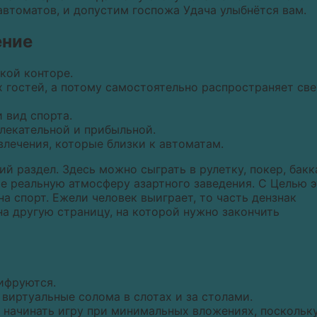
автоматов, и допустим госпожа Удача улыбнётся вам.
ение
кой конторе.
х гостей, а потому самостоятельно распространяет св
и вид спорта.
влекательной и прибыльной.
влечения, которые близки к автоматам.
 раздел. Здесь можно сыграть в рулетку, покер, бакк
ие реальную атмосферу азартного заведения. С Целью 
а спорт. Ежели человек выиграет, то часть дензнак
на другую страницу, на которой нужно закончить
шифруются.
виртуальные солома в слотах и за столами.
 начинать игру при минимальных вложениях, поскольк