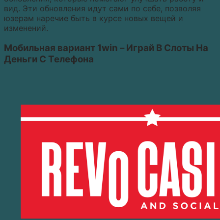
вид. Эти обновления идут ͏сами по себе, п͏озв͏оляя͏
юзерам наречие быть в ͏курсе͏ новых ве͏щей и
и͏зменений͏.
Мобильная вариант 1win – Играй В Слоты На
Деньги С Телефона