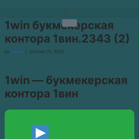
Skip
1win букмекерская
to
content
контора 1вин.2343 (2)
by
admin
October 15, 2025
1win — букмекерская
контора 1вин