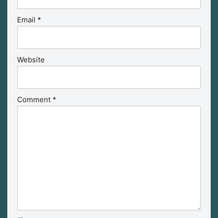
Email
*
Website
Comment
*