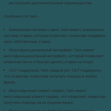
им получать дополнительные преимущества.
Особенности 1win:
Уникальная система ставок: 1win имеет уникальную
систему ставок, которая позволяет клиентам создавать
свои собственные ставки.
Многофункциональный интерфейс: 1win имеет
многофункциональный интерфейс, который позволяет
клиентам легко и быстро делать ставки на спорт.
24/7 поддержка: 1win предлагает 24/7 поддержку,
что позволяет клиентам получать помощь в любое
время.
Многоязычный клиент-сервис: 1win имеет
многоязычный клиент-сервис, что позволяет клиентам
получать помощь на их родном языке.
Прямые трансляции: 1win предлагает прямые