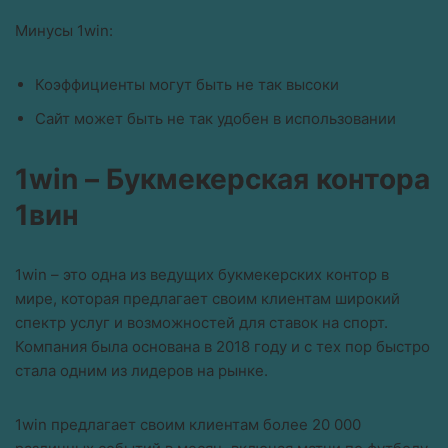
Минусы 1win:
Коэффициенты могут быть не так высоки
Сайт может быть не так удобен в использовании
1win – Букмекерская контора
1вин
1win – это одна из ведущих букмекерских контор в
мире, которая предлагает своим клиентам широкий
спектр услуг и возможностей для ставок на спорт.
Компания была основана в 2018 году и с тех пор быстро
стала одним из лидеров на рынке.
1win предлагает своим клиентам более 20 000