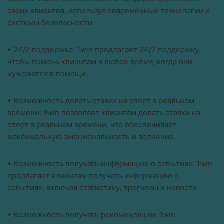
своих клиентов, используя современные технологии и
системы безопасности.
• 24/7 поддержка: 1win предлагает 24/7 поддержку,
чтобы помочь клиентам в любое время, когда они
нуждаются в помощи.
• Возможность делать ставки на спорт в реальном
времени: 1win позволяет клиентам делать ставки на
спорт в реальном времени, что обеспечивает
максимальную эмоциональность и волнение.
• Возможность получать информацию о событиях: 1win
предлагает клиентам получать информацию о
событиях, включая статистику, прогнозы и новости.
• Возможность получать рекомендации: 1win